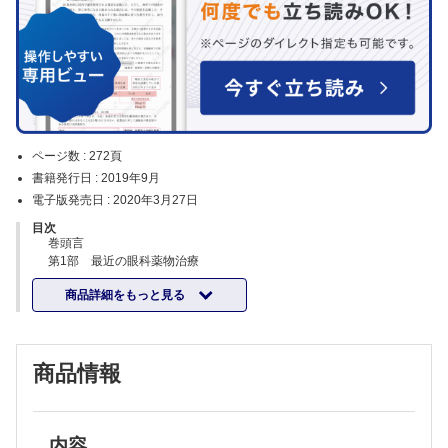
ページ数 :
272頁
書籍発行日 :
2019年9月
電子版発売日 :
2020年3月27日
目次
巻頭言
第1部 最近の眼科薬物治療
I.結膜、角膜、涙道
商品詳細をもっと見る
1.ドライアイ
2.感染性結膜炎
3.アレルギー性結膜疾患
4.ヘルペス角膜炎
商品情報
5.細菌性角膜炎
6.真菌性角膜炎
II.水晶体(白内障)
1.白内障の薬物治療
2.白内障手術周術期の薬剤
内容