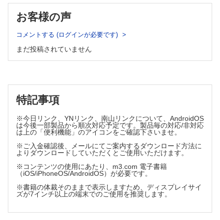
4.交感神経α2受容体刺激薬(ブリモニジン)
5.ROCK阻害薬
お客様の声
6.副交感神経刺激薬
コメントする (ログインが必要です)
IV.ぶどう膜
まだ投稿されていません
1.ベーチェット病
馬詰朗比古
2.Vogt-小柳-原田病
3.感染性ぶどう膜炎(梅毒、結核、トキソプラズマ)
特記事項
V.網膜疾患
※今日リンク、YNリンク、南山リンクについて、AndroidOS
は今後一部製品から順次対応予定です。製品毎の対応/非対応
は上の「便利機能」のアイコンをご確認下さいませ。
1.黄斑浮腫の抗VEGF剤治療
2.血管新生性疾患の抗VEGF剤治療
※ご入金確認後、メールにてご案内するダウンロード方法に
よりダウンロードしていただくとご使用いただけます。
3.近視性黄斑症の抗VEGF療法
4.硝子体手術における術中使用薬剤
※コンテンツの使用にあたり、m3.com 電子書籍
（iOS/iPhoneOS/AndroidOS）が必要です。
5.加齢黄斑変性に対するサプリメント
※書籍の体裁そのままで表示しますため、ディスプレイサイ
ズが7インチ以上の端末でのご使用を推奨します。
VI.眼瞼・眼窩
1.特発性眼窩炎症