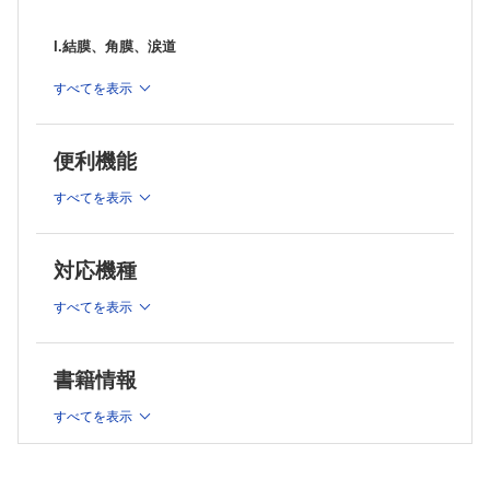
2.抗AQP4抗体陽性視神経炎
3.慢性再発性炎症性視神経症(CRION)
I.結膜、角膜、涙道
4.甲状腺眼症に対する全身薬投与
5.眼筋型重症筋無力症(タクロリムス)
1.ドライアイ
すべてを表示
6.斜視に対する局所薬剤投与
2.感染性結膜炎
7.調節麻痺剤
第2部 薬物治療の副作用
3.アレルギー性結膜疾患
1.眼科で使用するマイトマイシンCの副作用
便利機能
4.ヘルペス角膜炎
2.S-1の副作用
5.細菌性角膜炎
3.眼瞼痙攣を生じる薬剤
すべてを表示
6.真菌性角膜炎
4.原発閉塞隅角症(緑内障)に影響を与える薬剤
5.黄斑浮腫を生じる薬剤
6.網膜色素上皮を障害する薬剤
II.水晶体(白内障)
対応機種
7.網膜循環障害を生じる薬剤
8.ステロイドの副作用としての中心性漿液性脈絡網膜症と抗アルドステ
1.白内障の薬物治療
すべてを表示
ロン薬による治療
2.白内障手術周術期の薬剤
9.眼科で使用する生物学的製剤の副作用
3.老眼治療の可能性
10.眼科で使用する免疫抑制薬(シクロスポリン)の副作用
11.新規薬剤による視神経症
書籍情報
III.緑内障
すべてを表示
1.プロスタノイド受容体作動薬
2.交感神経β受容体遮断薬
3.炭酸脱水酵素阻害薬