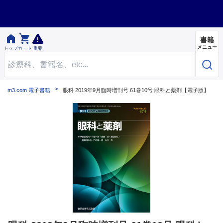


書籍
メニュー
トップ
カート
重要
m3.com 電子書籍
眼科 2019年9月臨時増刊号 61巻10号 眼科と薬剤【電子版】