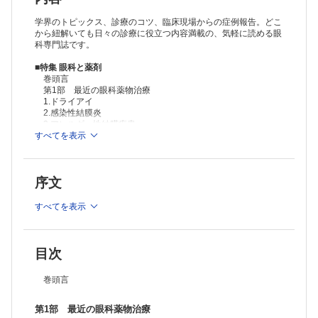
3.老眼治療の可能性
III.緑内障
学界のトピックス、診療のコツ、臨床現場からの症例報告。どこ
1.プロスタノイド受容体作動薬
から紐解いても日々の診療に役立つ内容満載の、気軽に読める眼
科専門誌です。
2.交感神経β受容体遮断薬
3.炭酸脱水酵素阻害薬
■特集 眼科と薬剤
4.交感神経α2受容体刺激薬(ブリモニジン)
巻頭言
5.ROCK阻害薬
第1部 最近の眼科薬物治療
6.副交感神経刺激薬
1.ドライアイ
IV.ぶどう膜
2.感染性結膜炎
1.ベーチェット病
3.アレルギー性結膜疾患
馬詰朗比古
ほか
すべてを表示
2.Vogt-小柳-原田病
3.感染性ぶどう膜炎(梅毒、結核、トキソプラズマ)
＞
眼科シリーズ バックナンバー
V.網膜疾患
序文
1.黄斑浮腫の抗VEGF剤治療
＞
眼科（2020年度年間購読）
2.血管新生性疾患の抗VEGF剤治療
すべてを表示
3.近視性黄斑症の抗VEGF療法
4.硝子体手術における術中使用薬剤
5.加齢黄斑変性に対するサプリメント
VI.眼瞼・眼窩
目次
1.特発性眼窩炎症
2.甲状腺眼症の眼瞼に対する局所療法
巻頭言
3.IgG4関連疾患
VII.神経眼科疾患
第1部 最近の眼科薬物治療
1.特発性視神経炎(抗AQP4抗体陽性、CRIONを除く)