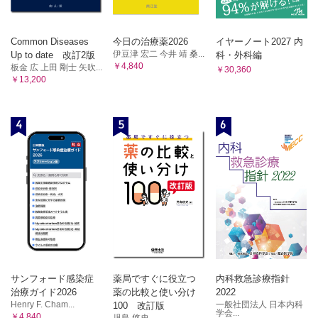
Common Diseases
今日の治療薬2026
イヤーノート2027 内
伊豆津 宏二 今井 靖 桑...
Up to date 改訂2版
科・外科編
￥4,840
板金 広 上田 剛士 矢吹...
￥30,360
￥13,200
4
5
6
サンフォード感染症
薬局ですぐに役立つ
内科救急診療指針
治療ガイド2026
薬の比較と使い分け
2022
Henry F. Cham...
一般社団法人 日本内科
100 改訂版
学会...
￥4,840
児島 悠史