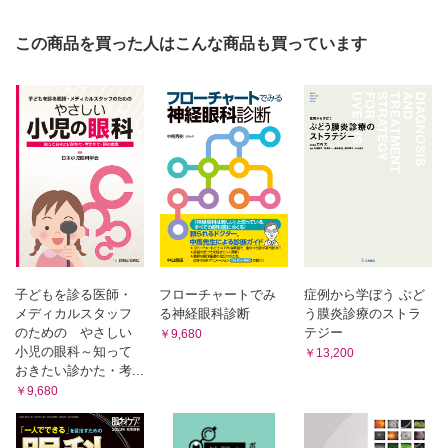
2.甲状腺眼症の眼瞼に対する局所療法
3.IgG4関連疾患
この商品を買った人はこんな商品も買っています
VII.神経眼科疾患
1.特発性視神経炎(抗AQP4抗体陽性、CRIONを除く)
2.抗AQP4抗体陽性視神経炎
3.慢性再発性炎症性視神経症(CRION)
4.甲状腺眼症に対する全身薬投与
5.眼筋型重症筋無力症(タクロリムス)
6.斜視に対する局所薬剤投与
7.調節麻痺剤
第2部 薬物治療の副作用
子どもを診る医師・
フローチャートでみ
症例から学ぼう ぶど
メディカルスタッフ
る神経眼科診断
う膜炎診療のストラ
1.眼科で使用するマイトマイシンCの副作用
のための やさしい
テジー
￥9,680
2.S-1の副作用
小児の眼科～知って
￥13,200
3.眼瞼痙攣を生じる薬剤
おきたい診かた・考...
4.原発閉塞隅角症(緑内障)に影響を与える薬剤
￥9,680
5.黄斑浮腫を生じる薬剤
6.網膜色素上皮を障害する薬剤
7.網膜循環障害を生じる薬剤