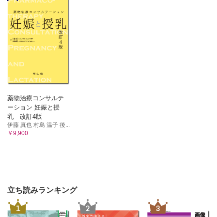
薬物治療コンサルテ
ーション 妊娠と授
乳 改訂4版
伊藤 真也 村島 温子 後...
￥9,900
立ち読みランキング
1
2
3