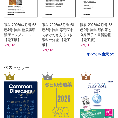
眼科 2026年4月号 68
眼科 2026年3月号 68
眼科 2026年2月号 68
巻4号 特集 糖尿病網
巻3号 特集 専門医志
巻2号 特集 緑内障と
膜症アップデート
向者がおさえるべき
全身因子：最新情報
【電子版】
眼科の知識 【電子
【電子版】
版】
￥3,410
￥3,410
￥3,410
すべてを表示
ベストセラー
1
2
3