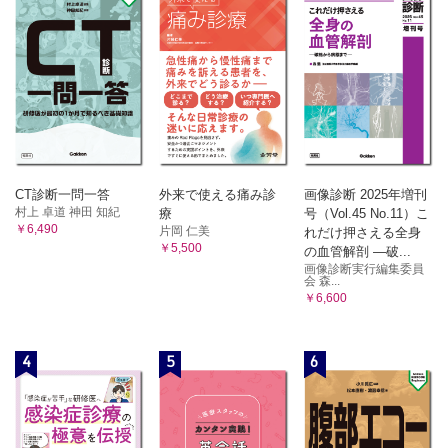
CT診断一問一答
外来で使える痛み診
画像診断 2025年増刊
村上 卓道 神田 知紀
療
号（Vol.45 No.11）こ
￥6,490
片岡 仁美
れだけ押さえる全身
￥5,500
の血管解剖 ―破...
画像診断実行編集委員
会 森...
￥6,600
4
5
6