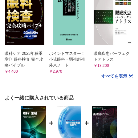
8.ステロイドの副作用としての中心性漿液性脈絡網膜症と抗ア
ルドステロン薬による治療
9.眼科で使用する生物学的製剤の副作用
10.眼科で使用する免疫抑制薬(シクロスポリン)の副作用
11.新規薬剤による視神経症
眼科ケア 2023年秋季
ポイントマスター！
眼底疾患パーフェク
増刊 眼科検査 完全攻
小児眼科・弱視斜視
トアトラス
略バイブル
外来ノート
￥13,200
￥4,400
￥2,970
すべてを表示
よく一緒に購入されている商品
+
+