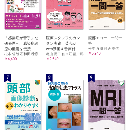
「感染症が苦手」な
医療スタッフのカン
腹部エコー 一問一
研修医へ 感染症診
タン実践！英会話
答
松本 直樹 渡邊 幸信
療の極意を伝授
web動画＆音声付
￥5,940
松本 哲哉 石和田 稔彦 ...
亀山 周二 佐々江 龍一郎
￥4,400
￥2,640
7
8
9