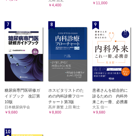
￥11,000
￥4,400
7
8
9
糖尿病専門医研修ガ
ホスピタリストのた
患者さんを総合的に
イドブック 改訂第
めの内科診療フロー
診るための 内科外
10版
チャート第3版
来これ一冊、必携書
日本糖尿病学会
髙岸 勝繁 上田 剛士
大玉 信一
￥9,680
￥8,800
￥9,680
10