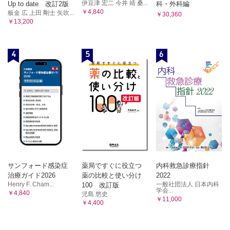
伊豆津 宏二 今井 靖 桑...
Up to date 改訂2版
科・外科編
￥4,840
板金 広 上田 剛士 矢吹...
￥30,360
￥13,200
4
5
6
サンフォード感染症
薬局ですぐに役立つ
内科救急診療指針
治療ガイド2026
薬の比較と使い分け
2022
Henry F. Cham...
一般社団法人 日本内科
100 改訂版
学会...
￥4,840
児島 悠史
￥11,000
￥4,400