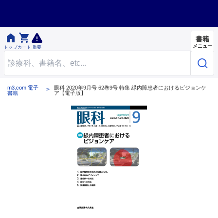


書籍
メニュー
トップ
カート
重要
m3.com 電子
眼科 2020年9月号 62巻9号 特集 緑内障患者におけるビジョンケ
書籍
ア【電子版】