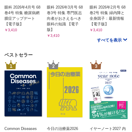
眼科 2026年4月号 68
眼科 2026年3月号 68
眼科 2026年2月号 68
巻4号 特集 糖尿病網
巻3号 特集 専門医志
巻2号 特集 緑内障と
膜症アップデート
向者がおさえるべき
全身因子：最新情報
【電子版】
眼科の知識 【電子
【電子版】
版】
￥3,410
￥3,410
￥3,410
すべてを表示
ベストセラー
1
2
3
Common Diseases
今日の治療薬2026
イヤーノート2027 内