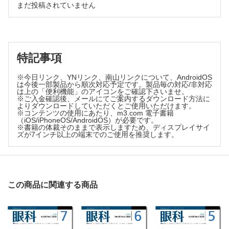
まだ投稿されていません
私の経験
道路灯における反射板付LED照明の視機能的優位性の検討
特記事項
※今日リンク、YNリンク、南山リンクについて、AndroidOS
は今後一部製品から順次対応予定です。製品毎の対応/非対応
は上の「便利機能」のアイコンをご確認下さいませ。
※ご入金確認後、メールにてご案内するダウンロード方法に
よりダウンロードしていただくとご使用いただけます。
※コンテンツの使用にあたり、m3.com 電子書籍
（iOS/iPhoneOS/AndroidOS）が必要です。
※書籍の体裁そのままで表示しますため、ディスプレイサイ
ズが7インチ以上の端末でのご使用を推奨します。
この商品に関連する商品