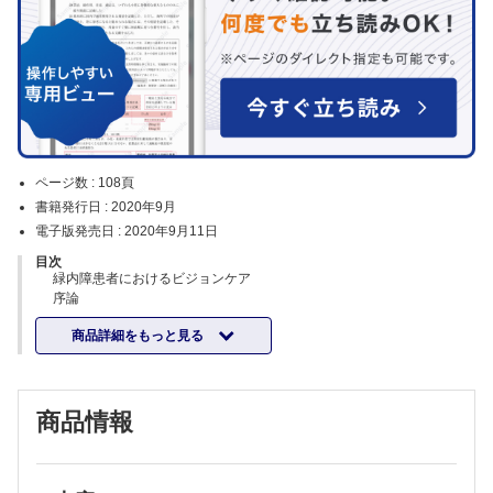
ページ数 :
108頁
書籍発行日 :
2020年9月
電子版発売日 :
2020年9月11日
目次
緑内障患者におけるビジョンケア
序論
1．緑内障患者の見え方の質とQOL
商品詳細をもっと見る
2．基本的なビジョンケア
3．重症例への対応
4．就労への対応
5．関連施設との連携
商品情報
綜説
ロービジョンケアの最近の話題
網膜橋渡し研究アップデート
10．手術機器（網膜補綴物）