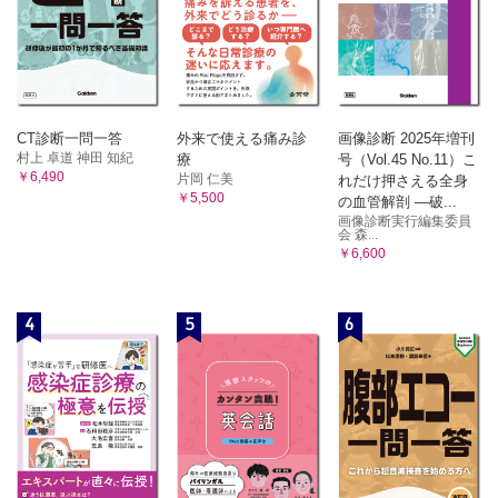
CT診断一問一答
外来で使える痛み診
画像診断 2025年増刊
村上 卓道 神田 知紀
療
号（Vol.45 No.11）こ
￥6,490
片岡 仁美
れだけ押さえる全身
￥5,500
の血管解剖 ―破...
画像診断実行編集委員
会 森...
￥6,600
4
5
6