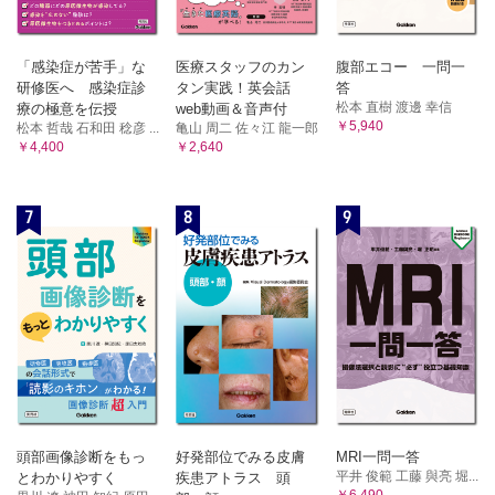
「感染症が苦手」な
医療スタッフのカン
腹部エコー 一問一
研修医へ 感染症診
タン実践！英会話
答
松本 直樹 渡邊 幸信
療の極意を伝授
web動画＆音声付
￥5,940
松本 哲哉 石和田 稔彦 ...
亀山 周二 佐々江 龍一郎
￥4,400
￥2,640
7
8
9
頭部画像診断をもっ
好発部位でみる皮膚
MRI一問一答
平井 俊範 工藤 與亮 堀...
とわかりやすく
疾患アトラス 頭
￥6,490