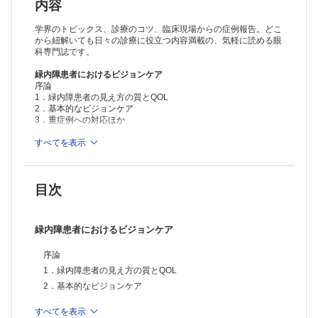
白内障手術のトラブルシューティング
内容
6．前嚢切開
機器・薬剤紹介
学界のトピックス、診療のコツ、臨床現場からの症例報告。どこ
50．Canon OCT，OCT angiography
から紐解いても日々の診療に役立つ内容満載の、気軽に読める眼
科専門誌です。
症例報告
健康成人に発症したノカルジアによる網膜下膿瘍の1例
緑内障患者におけるビジョンケア
血液透析後に眼圧上昇をきたした落屑緑内障の1例
序論
私の経験
1．緑内障患者の見え方の質とQOL
道路灯における反射板付LED照明の視機能的優位性の検討
2．基本的なビジョンケア
3．重症例への対応ほか
＞
すべてを表示
眼科シリーズ バックナンバー
＞
眼科（2020年度年間購読）
目次
※本製品はPCでの閲覧も可能です。
製品のご購入後、「購入済ライセンス一覧」より、オンライン環
境で閲覧可能なPDF版をご覧いただけます。詳細は
こちら
でご確
認ください。
緑内障患者におけるビジョンケア
推奨ブラウザ： Firefox 最新版 / Google Chrome 最新版 / Safari
最新版
序論
1．緑内障患者の見え方の質とQOL
2．基本的なビジョンケア
3．重症例への対応
すべてを表示
4．就労への対応