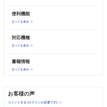
5．関連施設との連携
便利機能
綜説
すべてを表示
ロービジョンケアの最近の話題
網膜橋渡し研究アップデート
対応機種
10．手術機器（網膜補綴物）
すべてを表示
白内障手術のトラブルシューティング
6．前嚢切開
書籍情報
すべてを表示
機器・薬剤紹介
50．Canon OCT，OCT angiography
症例報告
お客様の声
健康成人に発症したノカルジアによる網膜下膿瘍の1例
コメントする (ログインが必要です)
血液透析後に眼圧上昇をきたした落屑緑内障の1例