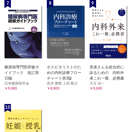
7
8
9
糖尿病専門医研修ガ
ホスピタリストのた
患者さんを総合的に
イドブック 改訂第
めの内科診療フロー
診るための 内科外
10版
チャート第3版
来これ一冊、必携書
日本糖尿病学会
髙岸 勝繁 上田 剛士
大玉 信一
￥9,680
￥8,800
￥9,680
10