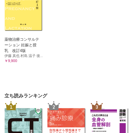
薬物治療コンサルテ
ーション 妊娠と授
乳 改訂4版
伊藤 真也 村島 温子 後...
￥9,900
立ち読みランキング
1
2
3