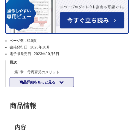
ページ数 :
316頁
書籍発行日 :
2023年10月
電子版発売日 :
2023年10月6日
目次
第1章 母乳育児のメリット
第2章 乳房の解剖
商品詳細をもっと見る
第3章 母乳分泌の生理
第4章 母乳の生化学・免疫
第5章 抱き方と含ませ方
第6章 授乳中の食生活と投薬
商品情報
第7章 乳頭・乳房の問題とその対処
第8章 新生児・乳児の哺乳行動
第9章 生後早期に注意するポイント
第10章 乳幼児の成長と発達
第11章 補足の適応とその方法
内容
第12章 特別なサポートの必要な新生児