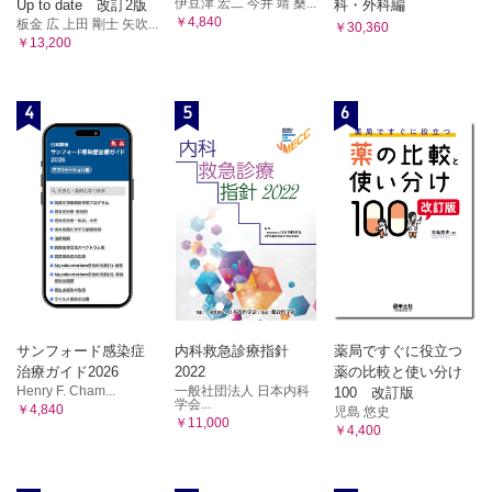
伊豆津 宏二 今井 靖 桑...
Up to date 改訂2版
科・外科編
￥4,840
板金 広 上田 剛士 矢吹...
￥30,360
￥13,200
4
5
6
サンフォード感染症
内科救急診療指針
薬局ですぐに役立つ
治療ガイド2026
2022
薬の比較と使い分け
Henry F. Cham...
一般社団法人 日本内科
100 改訂版
学会...
￥4,840
児島 悠史
￥11,000
￥4,400