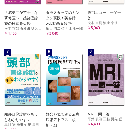
「感染症が苦手」な
医療スタッフのカン
腹部エコー 一問一
研修医へ 感染症診
タン実践！英会話
答
松本 直樹 渡邊 幸信
療の極意を伝授
web動画＆音声付
￥5,940
松本 哲哉 石和田 稔彦 ...
亀山 周二 佐々江 龍一郎
￥4,400
￥2,640
7
8
9
頭部画像診断をもっ
好発部位でみる皮膚
MRI一問一答
平井 俊範 工藤 與亮 堀...
とわかりやすく
疾患アトラス 頭
￥6,490
黒川 遼 神田 知紀 原田...
部・顔