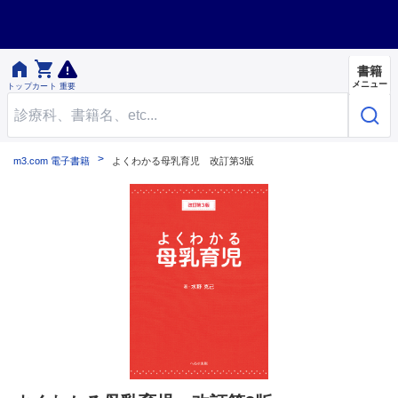


書籍
メニュー
トップ
カート
重要
m3.com 電子書籍
よくわかる母乳育児 改訂第3版