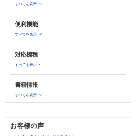
第6章 授乳中の食生活と投薬
すべてを表示
第7章 乳頭・乳房の問題とその対処
第8章 新生児・乳児の哺乳行動
第9章 生後早期に注意するポイント
便利機能
第10章 乳幼児の成長と発達
第11章 補足の適応とその方法
すべてを表示
第12章 特別なサポートの必要な新生児
第13章 母乳バンク
対応機種
第14章 母乳育児とアレルギー
第15章 母乳育児と感染症
すべてを表示
第16章 人工乳の適応
書籍情報
すべてを表示
お客様の声