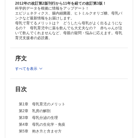
第13章 母乳バンク
2012年の改訂第2版刊行から11年を経ての改訂第3版！
第14章 母乳育児とアレルギー
科学的データを根拠に情報をアップデート！
エピジェネティクス、腸内細菌叢、ヒトミルクオリゴ糖、母乳バ
第15章 母乳育児と感染症
ンクなど最新情報をお届けします。
第16章 人工乳の適応
母乳で育てるメリットは？ どうしたら母乳がよく出るようにな
るの？ 母乳育児中に薬を飲んでも大丈夫なの？ 赤ちゃんが泣
いて飲んでくれませんなど、母親の疑問・悩みに応えます。母乳
育児支援者の必読書。
序文
すべてを表示
目次
第1章 母乳育児のメリット
第2章 乳房の解剖
第3章 母乳分泌の生理
第4章 母乳の生化学・免疫
第5章 抱き方と含ませ方