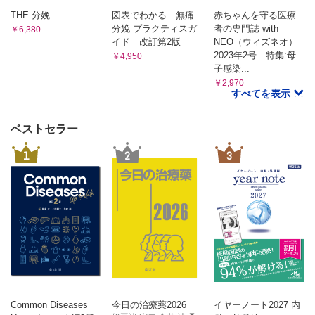
THE 分娩
図表でわかる 無痛
赤ちゃんを守る医療
分娩 プラクティスガ
者の専門誌 with
￥6,380
イド 改訂第2版
NEO（ウィズネオ）
2023年2号 特集:母
￥4,950
子感染...
￥2,970
すべてを表示
ベストセラー
1
2
3
Common Diseases
今日の治療薬2026
イヤーノート2027 内