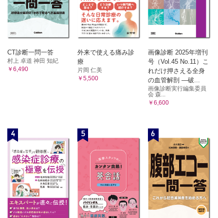
CT診断一問一答
外来で使える痛み診
画像診断 2025年増刊
村上 卓道 神田 知紀
療
号（Vol.45 No.11）こ
￥6,490
片岡 仁美
れだけ押さえる全身
￥5,500
の血管解剖 ―破...
画像診断実行編集委員
会 森...
￥6,600
4
5
6