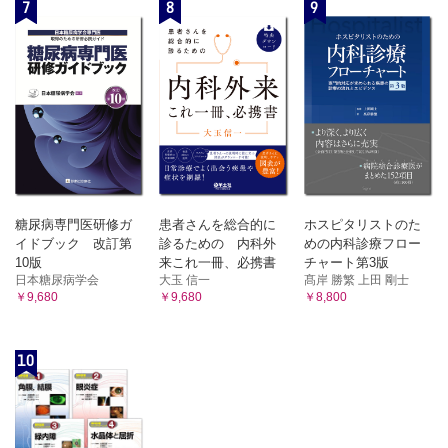
7
8
9
糖尿病専門医研修ガ
患者さんを総合的に
ホスピタリストのた
イドブック 改訂第
診るための 内科外
めの内科診療フロー
10版
来これ一冊、必携書
チャート第3版
日本糖尿病学会
大玉 信一
髙岸 勝繁 上田 剛士
￥9,680
￥9,680
￥8,800
10