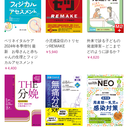
ペリネイタルケア
小児感染症のトリセ
外来で診る子どもの
2024年冬季増刊 最
ツREMAKE
発達障害～どこまで
新 お母さんと赤ち
どのように診るか？
￥5,940
ゃんの生理とフィジ
￥4,620
カルアセスメント
￥4,400