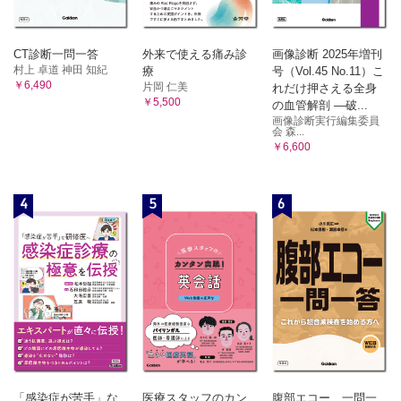
A 卵アレルギー／B 水銀アレルギー／C 抗菌薬に対するア
レルギー／D ゼラチンアレルギー
2）その他のアレルギーの場合
CT診断一問一答
外来で使える痛み診
画像診断 2025年増刊
3 けいれん既往がある子どもの予防接種
村上 卓道 神田 知紀
療
号（Vol.45 No.11）こ
1）予防接種とけいれん
￥6,490
片岡 仁美
れだけ押さえる全身
2）予防接種のしかた
￥5,500
の血管解剖 ―破...
A 熱性けいれんの既往がある児の場合／B てんかんの既往
画像診断実行編集委員
会 森...
のある児の場合
￥6,600
3）重症心身障害児
4 慢性疾患がある子どもの予防接種
1）心臓血管系疾患
4
5
6
2）腎臓疾患
3）悪性腫瘍
4）HIV感染者
5）先天性免疫不全
5 γ-グロブリン投与後または輸血後の予防接種
6 妊婦・成人女性の予防接種
7 世界の予防接種
1）アメリカ合衆国（アメリカ）の予防接種
2）各国の予防接種
3）地域により必要となる予防接種
「感染症が苦手」な
医療スタッフのカン
腹部エコー 一問一