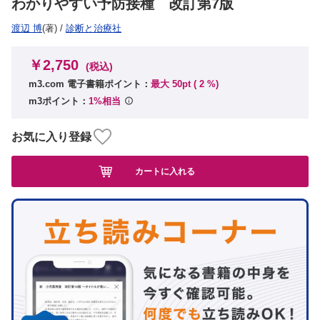
わかりやすい予防接種 改訂第7版
渡辺 博
(著)
/
診断と治療社
￥2,750
(税込)
m3.com 電子書籍ポイント：
最大 50pt (
2
%)
m3ポイント：
1%相当
お気に入り登録
カートに入れる