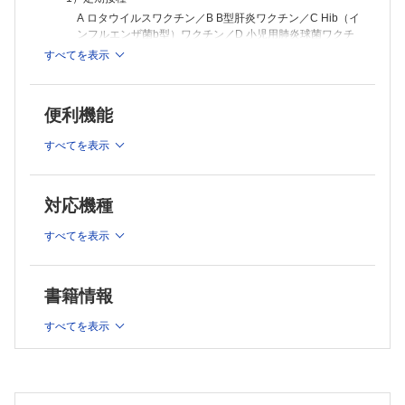
ローマウイルスワクチン
7 緊急接種
A ロタウイルスワクチン／B B型肝炎ワクチン／C Hib（イ
1）麻疹ワクチン
ンフルエンザ菌b型）ワクチン／D 小児用肺炎球菌ワクチ
2）水痘ワクチン
ン／E DPT-IPV/DPTワクチン/DTトキソイド／F BCGワク
すべてを表示
3）その他のワクチン
チン／G 麻疹風疹混合ワクチン／H 水痘ワクチン／I 日本
4）受動免疫
脳炎ワクチン／J ヒトパピローマウイルスワクチン／K イ
A γ-グロブリン投与
ンフルエンザワクチン／L 23価成人用肺炎球菌多糖体ワク
2）定期外の予防接種
8 予防接種予約時に注意すること
便利機能
チン
A おたふくかぜワクチン／B A型肝炎ワクチン
1）最近受けた予防接種
2）最近罹患した感染症
3 ワクチンの成分
すべてを表示
3）γ-グロブリンの投与または輸血
1）抗原物質
9 ワクチンの保存
2）保存剤
第2部 予防接種の実施
対応機種
A チメロサール／B 2-フェノキシエタノール
1 予 診
1）診察時の体温
3）安定剤
すべてを表示
2）年齢
4）抗菌薬
3）予防接種についての区（または市・町・村）からのお知らせを読
5）不活化剤
みましたか？
A ホルマリン
4）今日お子さんの様子でいつもと違うところがありますか？ 今
書籍情報
6）アジュバント
日，体に具合の悪いところがありますか？
5）出生体重，分娩時の異常，出生後の異常，乳児健診での異常の指
7）懸濁液
すべてを表示
摘
8）その他
6）最近1か月以内に病気にかかりましたか？
4 ワクチンの接種間隔
7）1か月以内に家族や友達に麻疹，風疹，みずぼうそう，おたふく
1）同じ種類のワクチン同士の接種間隔（不活化ワクチン）
かぜなどの病気の人がいましたか？
8）1か月以内に予防接種を受けましたか？
A B型肝炎ワクチン／B Hib（インフルエンザ菌b型）ワク