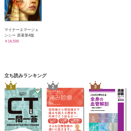
2）治療
7 ワクチン接種後の注意
1）有害事象の出現に注意する
2）入浴は可
マイナーエマージェ
3）過激な運動，深酒は避ける
ンシー 原著第4版
8 ワクチン接種後の有害事象
￥16,500
1）有害事象とは？
2）有害事象の種類と頻度
A 局所反応／B 過敏症状／C アナフィラキシー／D 血小板
減少性紫斑病／E 急性散在性脳脊髄炎（ADEM）／F 脳
炎・脳症／G その他
3）有害事象の対処法
立ち読みランキング
9 副反応疑い（有害事象）の報告
1
2
3
1）定期の予防接種の場合
2）定期外の予防接種の場合
3）健康被害の救済処置
第3部 特殊な状況の予防接種
1 早産児の予防接種
2 アレルギーがある子どもの予防接種
1）ワクチン成分に対するアレルギーがある場合