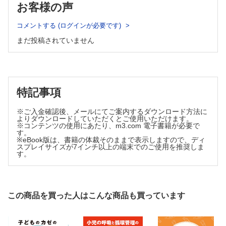
お客様の声
9）生まれてから今までに特別な病気（先天性異常，心臓，腎臓，肝
チン／C 小児用肺炎球菌ワクチン／D DPT-IPV／E インフ
臓，脳神経，免疫不全，その他の病気）にかかり医師の診察を受けてい
ルエンザワクチン／F 日本脳炎ワクチン／G ヒトパピロー
ますか？ その病気を診てもらっている医師に今日の予防接種を受けて
10）ひきつけ（けいれん）を起こしたことがありますか？
コメントする (ログインが必要です)
マウイルスワクチン／H A型肝炎ワクチン
よいと言われましたか？
11）薬や食品で皮膚に発疹やじんま疹が出たり，体の具合が悪くな
2）同じ種類のワクチン同士の接種間隔（生ワクチン）
まだ投稿されていません
ったことがありますか？
A ロタウイルスワクチン／B 麻疹風疹混合ワクチン／C 水
12）お子さんのなかに先天性免疫不全と診断されている人はいます
痘ワクチン／D おたふくかぜワクチン
か？
3）異なる種類のワクチンの接種間隔
13）これまでに予防接種を受けて具合が悪くなったことがあります
5 ワクチンの標準的な接種年齢
か？
14）家族に予防接種を受けて具合が悪くなった人はいますか？
特記事項
1）定期接種の場合
15）6か月以内に輸血あるいはγ-グロブリンの注射を受けましたか？
A ロタウイルスワクチン／B B型肝炎ワクチン／C Hibワク
16）今日の予防接種について質問がありますか？
チン，小児用肺炎球菌ワクチン／D DPT-IPV／E BCGワク
※ご入金確認後、メールにてご案内するダウンロード方法に
17）医師のサイン
よりダウンロードしていただくとご使用いただけます。
チン／F 麻疹風疹混合ワクチン／G 水痘ワクチン／H 日本
18）保護者のサイン
※コンテンツの使用にあたり、m3.com 電子書籍が必要で
脳炎ワクチン／I ヒトパピローマウイルスワクチン
す。
2 予防接種不適当者
※eBook版は、書籍の体裁そのままで表示しますので、ディ
2）定期外接種の場合
1）明らかな発熱を呈している者
スプレイサイズが7インチ以上の端末でのご使用を推奨しま
A インフルエンザワクチン／B おたふくかぜワクチン
2）重篤な急性疾患にかかっていることが明らかな者
す。
3）当該疾病に係る予防接種の接種液の成分によってアナフィラキシ
6 スケジュールからはずれたときの接種法
ーを呈したことが明らかな者
1）2回目以降の接種が必要な予防接種の場合
4）麻しん，風しん，水痘及びおたふくかぜ等に係る予防接種の対象
A 接種が遅れたときの再開の原則／B DPT-IPV1期／C Hib
者にあっては，妊娠していることが明らかな者
ワクチン／D 小児用肺炎球菌ワクチン／E B型肝炎ワクチ
この商品を買った人はこんな商品も買っています
5）BCG接種の対象者にあっては，結核その他の疾病の予防接種，外
ン／F ロタウイルスワクチン／G 麻疹風疹混合ワクチン／
傷等によるケロイドの認められる者
H 日本脳炎ワクチン1期／I ヒトパピローマウイルスワクチ
6）B型肝炎の予防接種の対象者で，母子感染予防として，出生後にB
ン
型肝炎ワクチンの接種を受けた者