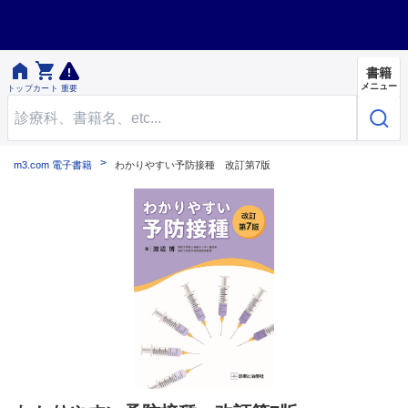


書籍
メニュー
トップ
カート
重要
m3.com 電子書籍
わかりやすい予防接種 改訂第7版