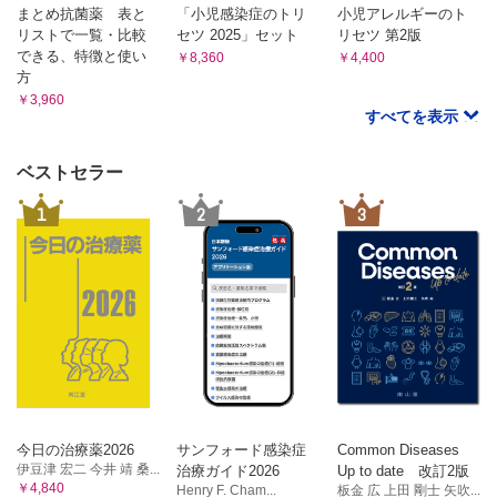
5）出生体重，分娩時の異常，出生後の異常，乳児健診で
まとめ抗菌薬 表と
「小児感染症のトリ
小児アレルギーのト
2）治療
の異常の指摘
リストで一覧・比較
セツ 2025」セット
リセツ 第2版
7 ワクチン接種後の注意
6）最近1か月以内に病気にかかりましたか？
できる、特徴と使い
￥8,360
￥4,400
1）有害事象の出現に注意する
7）1か月以内に家族や友達に麻疹，風疹，みずぼうそう，
方
2）入浴は可
おたふくかぜなどの病気の人がいましたか？
3）過激な運動，深酒は避ける
￥3,960
8）1か月以内に予防接種を受けましたか？
すべてを表示
8 ワクチン接種後の有害事象
9）生まれてから今までに特別な病気（先天性異常，心
1）有害事象とは？
臓，腎臓，肝臓，脳神経，免疫不全，その他の病気）にか
2）有害事象の種類と頻度
ベストセラー
かり医師の診察を受けていますか？ その病気を診てもら
A 局所反応／B 過敏症状／C アナフィラキシー／D 血小板減少性紫斑
っている医師に今日の予防接種を受けてよいと言われまし
病／E 急性散在性脳脊髄炎（ADEM）／F 脳炎・脳症／G その他
1
2
3
たか？
3）有害事象の対処法
9 副反応疑い（有害事象）の報告
10）ひきつけ（けいれん）を起こしたことがありますか？
1）定期の予防接種の場合
11）薬や食品で皮膚に発疹やじんま疹が出たり，体の具合
2）定期外の予防接種の場合
が悪くなったことがありますか？
3）健康被害の救済処置
12）お子さんのなかに先天性免疫不全と診断されている人
第3部 特殊な状況の予防接種
はいますか？
1 早産児の予防接種
13）これまでに予防接種を受けて具合が悪くなったことが
2 アレルギーがある子どもの予防接種
ありますか？
1）ワクチン成分に対するアレルギーがある場合
A 卵アレルギー／B 水銀アレルギー／C 抗菌薬に対するアレルギー／
14）家族に予防接種を受けて具合が悪くなった人はいます
D ゼラチンアレルギー
か？
2）その他のアレルギーの場合
15）6か月以内に輸血あるいはγ-グロブリンの注射を受け
今日の治療薬2026
サンフォード感染症
Common Diseases
3 けいれん既往がある子どもの予防接種
ましたか？
伊豆津 宏二 今井 靖 桑...
治療ガイド2026
Up to date 改訂2版
1）予防接種とけいれん
￥4,840
16）今日の予防接種について質問がありますか？
Henry F. Cham...
板金 広 上田 剛士 矢吹...