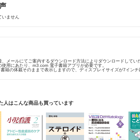
んなか 学校教育と院内学級におけるこどもも一員のチーム モデルの実
声
なか小児看護技術のコミュニケーションの実際】
ていません
をいやがる幼児前期のこどもとのコミュニケーション 熊谷祐美
ド内服中で感染予防行動が必要な学童期のこどもとのコミュニケーシ
の学童期のこどもと家族とのコミュニケーション 福地麻貴子
近い幼児後期の小児がんのこどもとのコミュニケーション 中谷扶美
が聞こえていますか？；ケアリング環境を創造するためのアクションリサ
後、メールにてご案内するダウンロード方法によりダウンロードしてい
使用にあたり、m3.com 電子書籍アプリが必要です。
世界が揺れる(45)
版は、書籍の体裁そのままで表示しますので、ディスプレイサイズが7イン
てかた 佐藤聡美
まを繋ぐ知恵；故事・ことわざ・名言をたずねて(34)
ては郷に従え；見知らぬ土地に行ったらその土地の風俗やしきたりに
け；病院にかかわるみんなのコミュニケーション(30)
た人はこんな商品も買っています
の活動を受け入れた医療政策にかかわる担当者の声は 阿真京子
な関係(143)
治療が行われないことによる親の精神的損害 木村佳生
ケッチ(103)
イナー 土田菜摘