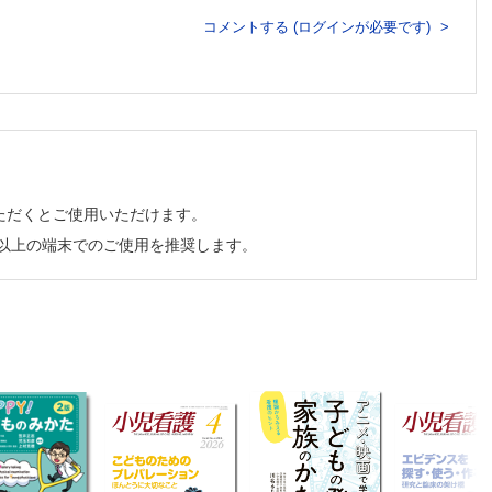
践 副島賢和
コメントする (ログインが必要です)
ョン 村山有利子
ーチ 筒井真優美
ただくとご使用いただけます。
チ以上の端末でのご使用を推奨します。
従って生活することだ 磯崎三喜年