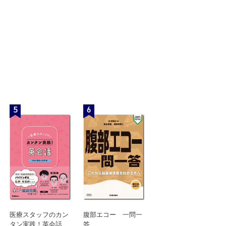
5
6
医療スタッフのカン
腹部エコー 一問一
タン実践！英会話
答