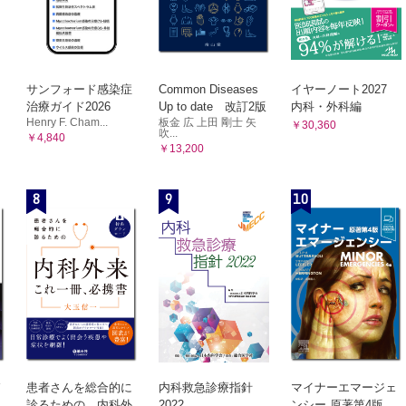
サンフォード感染症
Common Diseases
イヤーノート2027
治療ガイド2026
Up to date 改訂2版
内科・外科編
Henry F. Cham...
板金 広 上田 剛士 矢
￥30,360
吹...
￥4,840
￥13,200
8
9
10
患者さんを総合的に
内科救急診療指針
マイナーエマージェ
診るための 内科外
2022
ンシー 原著第4版