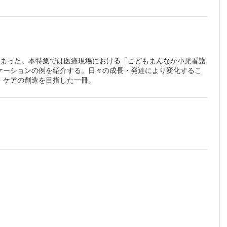
小児看
員のチ
際】
ショ
て始まった。本特集では医療現場における「こどもまんなか小児看護
ケーションの例を紹介する。日々の成長・発達により変化するこ
もとのコ
・ケアの創造を目指した一冊。
ョン 福
ケーショ
するため
34)
の風俗や
30)
者の声は