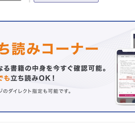
場所
川名はつ子
【特集にあたって】
初心忘るべからず；こどもの最善の利益をまもる看護を実
谷奈々子，他
【総 論】
①いい顔生まれる こどもまんなか小児看護技術；日常的に
の最善の利益を守る倫理的実践知 平田美佳，他
②こどもまんなか社会の実現に向けて；こども家庭庁の現
在 内川麻実子
③病院のこども憲章；最善の利益に向けて，“ こどもまんな
「こども憲章」を実現させるために 三輪富士代，他
④『改訂版 小児看護の日常的な臨床場面での倫理的課題に
指針』と「こどもまんなか」の日常的な倫理的実践 石
【実践・教育・研究】
①こどもまんなか NICUのこどもが示すサインをとらえ，
看護 井出由美
②こどもまんなか トラウマインフォームドケアとchild and fa
centered careの実践 来生奈巳子
③こどもまんなか 就園支援 品川陽子
④こどもまんなか 地域で暮らす重症心身障害児・医療的ケ
ための小児看護技術 仁宮真紀
⑤こどもまんなか 小児看護学実習受け入れの実際 荒俣千晶
⑥こどもまんなか 小児看護専門看護師としての実践力を培
院における教育 有田直子