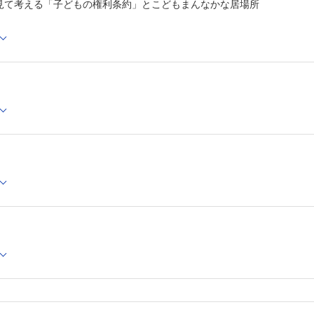
見て考える「子どもの権利条約」とこどもまんなかな居場所
検査及び治療が行われないことによる親の精神的損害 
ひとりごとスケッチ(103)
ポートライナー 土田菜摘
って】
かれいどすこーぷ(147)
からず；こどもの最善の利益をまもる看護を実践する染谷奈々子，他
夜行列車にも今，「春」がくる？ 小鳥遊遊鳥
看護系絵本堂(147)
もし ぼくのかみがあおいろだったら；If my hair was bl
口あけみ
まれる こどもまんなか小児看護技術；日常的にこどもの最善の利益を
学んで驚く！子どもの応急手当㉔
んなか社会の実現に向けて；こども家庭庁の現在 内川麻実子
下痢・嘔吐のホームケア 飯村知広
ども憲章；最善の利益に向けて，“ こどもまんなか”の「こども憲章」
 小児看護の日常的な臨床場面での倫理的課題に関する指針』と「こど
・研究】
んなか NICUのこどもが示すサインをとらえ，読み解く看護 井出由
か トラウマインフォームドケアとchild and family centered c
なか 就園支援 品川陽子
んなか 地域で暮らす重症心身障害児・医療的ケア児のための小児看護技
んなか 小児看護学実習受け入れの実際 荒俣千晶，他
んなか 小児看護専門看護師としての実践力を培う大学院における教育 
んなか こども・家族との相互作用と協働で築く小児看護学研究 新家