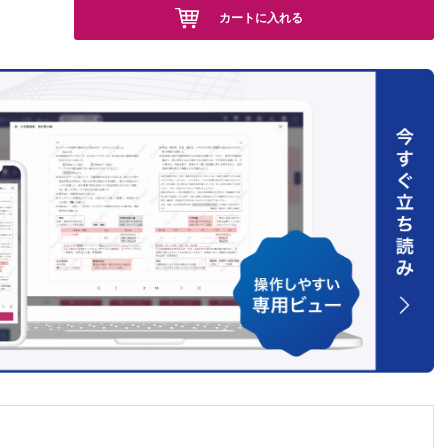
カートに入れる
践する染
こども
か”の
関する
浦光世
読み解く
mily
ア児の
，他
う大学