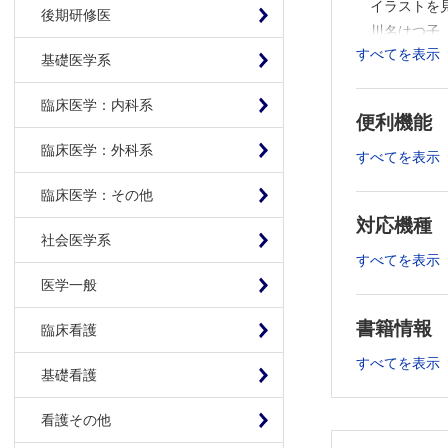
イラストを
後期研修医
川名はつ子
すべてを表示
【特集にあた
基礎医学系
初心忘るべ
臨床医学：内科系
【総 論】
便利機能
①いい顔生
臨床医学：外科系
すべてを表示
②こどもま
③病院のこ
臨床医学：その他
④『改訂版
対応機種
社会医学系
【実践・教育
すべてを表示
①こどもま
医学一般
②こどもまんな
③こどもまん
書籍情報
臨床看護
④こどもま
すべてを表示
⑤こどもま
基礎看護
⑥こどもま
看護その他
⑦こどもま