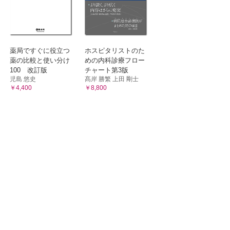
薬局ですぐに役立つ
ホスピタリストのた
薬の比較と使い分け
めの内科診療フロー
100 改訂版
チャート第3版
児島 悠史
髙岸 勝繁 上田 剛士
￥4,400
￥8,800