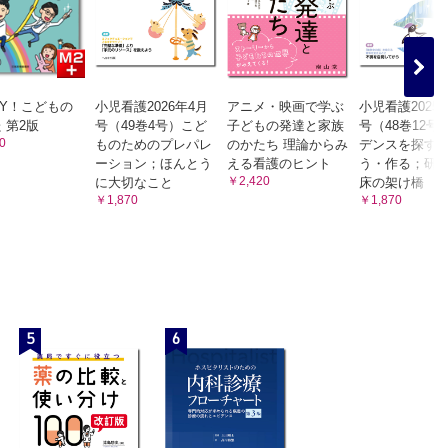
PY！こどもの
小児看護2026年4月
アニメ・映画で学ぶ
小児看護2025
 第2版
号（49巻4号）こど
子どもの発達と家族
号（48巻12号
0
ものためのプレパレ
のかたち 理論からみ
デンスを探す
ーション；ほんとう
える看護のヒント
う・作る；研
￥2,420
に大切なこと
床の架け橋
￥1,870
￥1,870
5
6