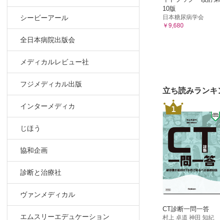
10版
日本糖尿病学会
シービーアール
￥9,680
全日本病院出版会
メディカルレビュー社
フジメディカル出版
立ち読みランキ
インターメディカ
1
じほう
協和企画
診断と治療社
ヴァンメディカル
CT診断一問一答
エムスリーエデュケーション
村上 卓道 神田 知紀