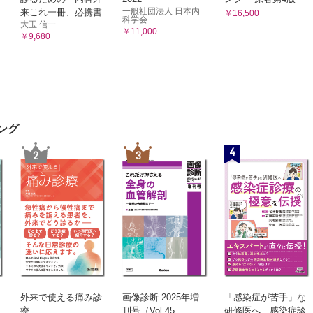
一般社団法人 日本内
来これ一冊、必携書
￥16,500
科学会...
大玉 信一
￥11,000
￥9,680
ング
4
2
3
外来で使える痛み診
画像診断 2025年増
「感染症が苦手」な
療
刊号（Vol.45
研修医へ 感染症診