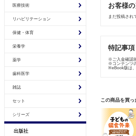
⑧こどもま
お客様の
医療技術
【こどもまん
まだ投稿され
①清潔ケア
リハビリテーション
②ステロイ
③小児がん
保健・体育
④旅立ちが
栄養学
特記事項
【特別寄稿】
こどもの声
※ご入金確認
薬学
※コンテンツの
心が歌えば，
※eBook
自分の育
歯科医学
むかしとい
雑誌
郷に入っ
あまの橋架
この商品を買っ
セット
市民団体
医law医law
シリーズ
検査及び
ひとりごとス
出版社
ポートラ