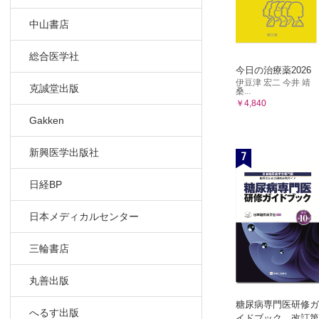
中山書店
総合医学社
今日の治療薬2026
伊豆津 宏二 今井 靖
克誠堂出版
桑...
￥4,840
Gakken
新興医学出版社
7
日経BP
日本メディカルセンター
三輪書店
丸善出版
糖尿病専門医研修ガ
へるす出版
イドブック 改訂第