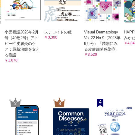
ーぷ(147)
にも今，「春」がくる？ 小鳥遊遊鳥
147)
のかみがあおいろだったら；If my hair was blue… 谷口あけみ
小児看護2026年2月
ステロイドの虎
Visual Dermatology
HAP
！子どもの応急手当㉔
￥3,300
号（49巻2号）アト
Vol.22 No.9（2023年
みかた
吐のホームケア 飯村知広
￥4,84
ピー性皮膚炎のケ
9月号）「菌別にみ
ア；最新治療を支え
る皮膚細菌感染症」
￥3,520
る看護
￥1,870
4
2
3