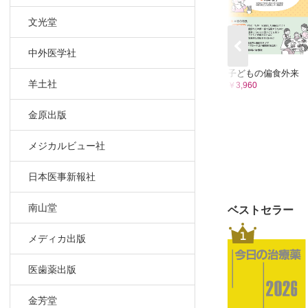
かれいどすこ
文光堂
夜行列車
看護系絵本堂(
中外医学社
もし ぼく
子どもの偏食外来
学んで驚く
羊土社
￥3,960
下痢・嘔
金原出版
メジカルビュー社
日本医事新報社
南山堂
ベストセラー
1
メディカ出版
医歯薬出版
金芳堂