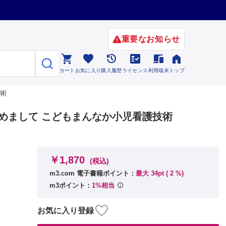
重要なお知らせ






カート
お気に入り
購入履歴
ライセンス
利用端末
トップ
技術
はじめまして こどもまんなか小児看護技術
￥1,870
(税込)
m3.com 電子書籍ポイント：
最大 34pt (
2
%)
m3ポイント：
1%相当
お気に入り登録
なかな居