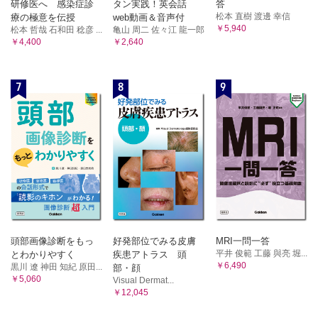
研修医へ 感染症診
タン実践！英会話
答
克洋
松本 直樹 渡邊 幸信
療の極意を伝授
web動画＆音声付
B 悪性腫瘍
￥5,940
松本 哲哉 石和田 稔彦 ...
亀山 周二 佐々江 龍一郎
1．滑膜肉腫 元井 亨，岩間祐基，三輪真嗣
￥4,400
￥2,640
2．類上皮肉腫 元井 亨，三宅基隆，三輪真嗣
3．胞巣状軟部肉腫 元井 亨，長田周治，三輪真嗣
7
8
9
4．明細胞肉腫 久岡正典，岩間祐基，三輪真嗣
5．骨外性粘液型軟骨肉腫 久岡正典，三宅基隆，三輪真嗣
6．未分化肉腫 久岡正典，鈴木智大・江原 茂，三輪真嗣
7．NTRK遺伝子再構成紡錘形細胞腫瘍 加藤雅大，神島
保，三輪真嗣
8．線維形成性小円形細胞腫瘍 山下享子，三輪真嗣
11 その他
1．ガングリオン 田宮貞史，小橋由紋子，三輪真嗣
2．腫瘍状石灰症 田宮貞史，小橋由紋子，三輪真嗣
第4章 骨軟部組織発生未分化小円形細胞肉腫
頭部画像診断をもっ
好発部位でみる皮膚
MRI一問一答
1．Ewing肉腫 小田義直，青木隆敏，相羽久輝
平井 俊範 工藤 與亮 堀...
とわかりやすく
疾患アトラス 頭
2．Ewing like sarcoma（EWSR1-non-ETS融合遺伝子を有す
￥6,490
黒川 遼 神田 知紀 原田...
部・顔
る円形細胞肉腫 ・CIC遺伝子再構成肉腫・BCOR遺伝子異常
￥5,060
Visual Dermat...
を有する肉腫） 吉田朗彦，三宅基隆，相羽久輝
￥12,045
第5章 骨軟部組織発生遺伝性腫瘍症候群