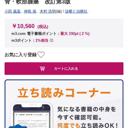
骨・軟部腫瘍 改訂第3版
小田 義直
,
神島 保
,
木村 浩明
(編)
/
診断と治療社
￥10,560
(税込)
m3.com 電子書籍ポイント：
最大 192pt (
2
%)
m3ポイント：
1%相当
お気に入り登録
カートに入れる