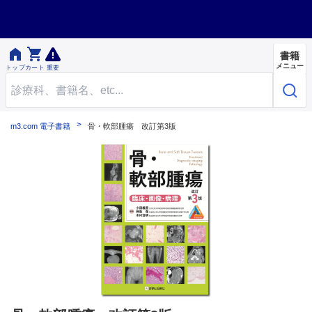


書籍
メニュー
トップ
カート
重要
m3.com 電子書籍
骨・軟部腫瘍 改訂第3版