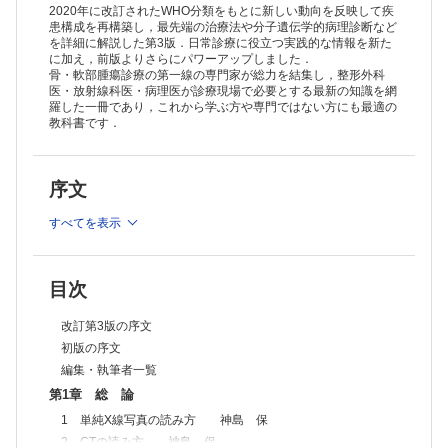
10 悪性腫瘍の治療効果の判定 奥田実穂
2020年に改訂されたWHO分類をもとに新しい動向を反映して疾
11 手術療法 木村浩明
患構成を再構築し，最先端の治療法や分子遺伝学的病理診断など
を詳細に解説した第3版．日常診療に役立つ実践的な情報を新た
12 腫瘍の分類とその変遷 小田義直
に加え，前版よりさらにパワーアップしました．
13 生検，免疫組織化学染色と遺伝子診断 小田義直
骨・軟部腫瘍診療の第一線の専門家が総力を結集し，整形外科
第2章 骨腫瘍
医・放射線科医・病理医が診療現場で必要とする最新の知識を網
1 軟骨形成性腫瘍
羅した一冊であり，これから学ぶ方や専門ではない方にも最適の
A 良性腫瘍
教科書です．
1．骨軟骨腫
骨膜性軟骨腫 山口岳彦，稲岡 努，木村浩明
2．軟骨腫
序文
a．内軟骨腫 山口岳彦，稲岡 努，木村浩明
b．骨軟骨腫 山口岳彦，稲岡 努，木村浩明
すべてを表示
c．軟骨芽細胞腫 山口岳彦，稲岡 努，木村浩明
d．軟骨粘液線維腫 山口岳彦，稲岡 努，木村浩明
e．爪下外骨腫 加藤生真，齋藤祐貴，木村浩明
f．傍骨性骨軟骨異形増生（BPOP） 加藤生真，姫野貴司，木村浩明
目次
B 中間群（局所侵襲性）& 悪性
1．滑膜性軟骨腫症 田宮貞史，小橋由紋子，武内章彦
改訂第3版の序文
2．骨内異型軟骨腫瘍 & 骨内軟骨肉腫（Grade 1） 山口岳彦，山口
初版の序文
雅之・三宅基隆，武内章彦
3．骨内軟骨肉腫（Grade 2/3） 山口岳彦，山口雅之・三宅基隆，
編集・執筆者一覧
武内章彦
第1章 総 論
4．淡明細胞型軟骨肉腫 山口岳彦，山口雅之・三宅基隆，武内章彦
1 単純X線写真の読み方 神島 保
5．間葉性軟骨肉腫 山口岳彦，山口雅之・三宅基隆，武内章彦
6．脱分化型軟骨肉腫 山口岳彦，山口雅之・三宅基隆，武内章彦
2 CTの読み方 神島 保