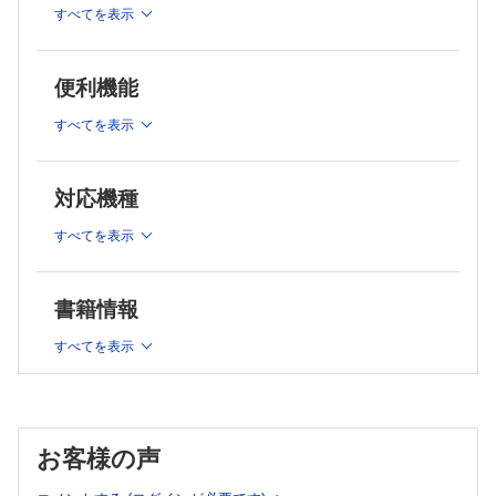
2 骨形成性腫瘍
すべてを表示
3 MRIの読み方 神島 保
A 良性腫瘍
4 PET検査 村上康二
類骨骨腫 石田 剛，稲岡 努，相羽久輝
5 血管造影，超音波の読み方 奥田実穂
B 中間群（局所侵襲性）
便利機能
6 シンチグラフィの読み方 渡辺 憲
骨芽細胞腫 石田 剛，稲岡 努，相羽久輝
C 悪性腫瘍
7 画像上，腫瘍と間違いやすい正常変異 福田健志
すべてを表示
1．低悪性度中心型骨肉腫 石田 剛，藤本良太，林 克洋
8 化学療法 相羽久輝
2．骨肉腫（通常型骨肉腫・血管拡張型骨肉腫・小細胞型骨肉腫）
9 放射線療法（重粒子，陽子線含む） 今井礼子
石田 剛，青木隆敏，林 克洋
10 悪性腫瘍の治療効果の判定 奥田実穂
3．傍骨性骨肉腫 石田 剛，青木隆敏，林 克洋
対応機種
4．骨膜性骨肉腫 石田 剛，藤本良太，林 克洋
11 手術療法 木村浩明
5．二次性骨肉腫 石田 剛，青木隆敏，林 克洋
すべてを表示
12 腫瘍の分類とその変遷 小田義直
6．表在性高悪性度骨肉腫 石田 剛，奥田実穂，林 克洋
13 生検，免疫組織化学染色と遺伝子診断 小田義直
3 線維形成性腫瘍
第2章 骨腫瘍
A 中間群（局所侵襲性）
書籍情報
類腱線維腫 石田 剛，青木隆敏，相羽久輝
1 軟骨形成性腫瘍
B 悪性腫瘍
A 良性腫瘍
すべてを表示
線維肉腫 石田 剛，青木隆敏，相羽久輝
1．骨軟骨腫
4 脈管性腫瘍
骨膜性軟骨腫 山口岳彦，稲岡 努，木村浩明
A 良性腫瘍
血管腫 小田義直，髙尾正一郎，木村浩明
2．軟骨腫
B 悪性腫瘍
a．内軟骨腫 山口岳彦，稲岡 努，木村浩明
1．類上皮血管内皮腫 石田 剛，髙尾正一郎，木村浩明
お客様の声
b．骨軟骨腫 山口岳彦，稲岡 努，木村浩明
2．血管肉腫 石田 剛，髙尾正一郎，木村浩明
c．軟骨芽細胞腫 山口岳彦，稲岡 努，木村浩明
5 富破骨細胞性巨細胞腫瘍