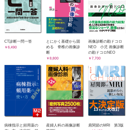
C 悪性腫瘍
9 その他
1．低悪性度中心型骨肉腫 石田 剛，藤本良太，林 克洋
1．骨Paget病 田宮貞史，福田健志，林 克洋
2．骨肉腫（通常型骨肉腫・血管拡張型骨肉腫・小細胞型骨肉
2．骨内ガングリオン 小田義直，福庭栄治，林 克洋
腫） 石田 剛，青木隆敏，林 克洋
第3章 軟部腫瘍
1 脂肪性腫瘍
3．傍骨性骨肉腫 石田 剛，青木隆敏，林 克洋
A 良性腫瘍
4．骨膜性骨肉腫 石田 剛，藤本良太，林 克洋
1．脂肪腫 久岡正典，福田健志，武内章彦
5．二次性骨肉腫 石田 剛，青木隆敏，林 克洋
2．脂肪芽腫 毛利太郎，奥田実穂，武内章彦
CT診断一問一答
とにかく基礎から固
画像診断の勘ドコロ
6．表在性高悪性度骨肉腫 石田 剛，奥田実穂，林 克洋
3．血管脂肪腫 毛利太郎，栗原宏明・小嶋大地，武内章彦
める 脊椎の画像診
NEO 小児 画像診断
￥6,490
3 線維形成性腫瘍
B 中間型（局所侵襲性）＆悪性
断
の勘ドコロNEO
1．異型脂肪腫様腫瘍/高分化型脂肪肉腫 久岡正典，藤本 肇，武内
A 中間群（局所侵襲性）
￥8,800
￥7,700
章彦
類腱線維腫 石田 剛，青木隆敏，相羽久輝
2．脱分化型脂肪肉腫 毛利太郎，小黒草太，武内章彦
B 悪性腫瘍
3．粘液型脂肪肉腫 久岡正典，藤本 肇，武内章彦
線維肉腫 石田 剛，青木隆敏，相羽久輝
4．多形型脂肪肉腫 岩崎 健，栗原宏明・小嶋大地，武内章彦
2 線維芽/筋線維芽細胞性腫瘍
4 脈管性腫瘍
A 良性腫瘍
A 良性腫瘍
1．結節性筋膜炎 田宮貞史，藤本 肇，木村浩明
血管腫 小田義直，髙尾正一郎，木村浩明
2．骨化性筋炎・指趾線維骨化偽腫瘍 田宮貞史，藤本 肇，木村浩
B 悪性腫瘍
明
1．類上皮血管内皮腫 石田 剛，髙尾正一郎，木村浩明
3．弾性線維腫 田宮貞史，藤本 肇，木村浩明
4．腱鞘線維腫 柴 瑛介，神島 保，木村浩明
2．血管肉腫 石田 剛，髙尾正一郎，木村浩明
5．線維形成性線維芽腫 柴 瑛介，神島 保，木村浩明
5 富破骨細胞性巨細胞腫瘍
B 中間型（局所侵襲性）
病棟指示と頻用薬の
産婦人科の画像診断
肩関節のMRI 第3版
A 良性腫瘍
1．手掌線維腫症と足底線維腫症 田宮貞史，藤本 肇，木村浩明