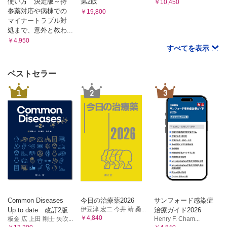
使い方 決定版～持
第2版
￥10,450
1．動脈瘤様骨?腫 山口岳彦，福庭栄治，武内章彦
2．デスモイド型線維腫症 田宮貞史，藤本 肇，木村浩明
参薬対応や病棟での
￥19,800
C 中間性（rarely metastasizing）
2．非骨化性線維腫/良性線維性組織球腫 石田 剛，青木隆
マイナートラブル対
1．隆起性皮膚線維肉腫（DFSP） 久岡正典，鈴木智大・江原
敏・福庭栄治，武内章彦
処まで、意外と教わ...
茂，木村浩明
B 中間群（局所侵襲性/低頻度転移性）
￥4,950
2．孤立性線維性腫瘍 田宮貞史，杉本英治，木村浩明
すべてを表示
骨巨細胞腫 小田義直，青木隆敏，武内章彦
3．乳児線維肉腫 田宮貞史，杉本英治，木村浩明
6 脊索性腫瘍
4．炎症性筋線維芽細胞性腫瘍（IMT） 綾田善行・山元英崇，鷺山
A 良性腫瘍
幸二，木村浩明
ベストセラー
D 悪性腫瘍
良性脊索細胞腫 山口岳彦，髙尾正一郎，相羽久輝
1
2
3
1．成人型線維肉腫 杉田真太朗，杉本英治，相羽久輝
B 悪性腫瘍
2．粘液線維肉腫 杉田真太朗，杉本英治，相羽久輝
脊索腫 山口岳彦，髙尾正一郎，相羽久輝
3．低悪性度線維粘液肉腫 岩崎 健，鷺山幸二，相羽久輝
7 その他の骨間葉系腫瘍
3 線維組織球性腫瘍
A 良性腫瘍
A 良性腫瘍
腱滑膜巨細胞腫 山下享子，鈴木智大・江原 茂，武内章彦
1．単純性骨?腫 田宮貞史，福庭栄治，三輪真嗣
4 血管腫瘍
2．線維性骨異形成 小田義直，神島 保，三輪真嗣
A 良性腫瘍
3．骨線維性異形成 石田 剛，福庭栄治，三輪真嗣
血管腫（血管奇形） 久岡正典，長田周治，木村浩明
4．骨内脂肪腫 小田義直，髙尾正一郎，三輪真嗣
B 悪性腫瘍
1．血管肉腫 久岡正典，岩間祐基，木村浩明
B 悪性腫瘍
2．類上皮血管内皮腫 杉田真太朗，木村浩明
1．アダマンチノーマ 石田 剛，髙尾正一郎，三輪真嗣
Common Diseases
今日の治療薬2026
サンフォード感染症
5 血管周皮細胞性腫瘍
2．未分化多形肉腫 石田 剛，青木隆敏，三輪真嗣
伊豆津 宏二 今井 靖 桑...
A 良性腫瘍・中間型
Up to date 改訂2版
治療ガイド2026
3．骨平滑筋肉腫 小田義直，奥田実穂，三輪真嗣
￥4,840
1．グロームス腫瘍 久岡正典，長田周治，相羽久輝
板金 広 上田 剛士 矢吹...
Henry F. Cham...