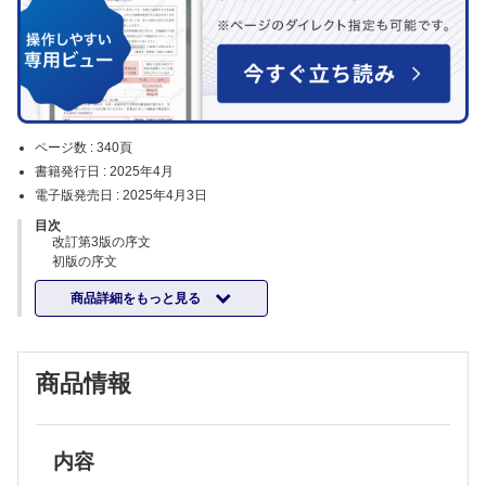
ページ数 :
340頁
書籍発行日 :
2025年4月
電子版発売日 :
2025年4月3日
目次
改訂第3版の序文
初版の序文
編集・執筆者一覧
商品詳細をもっと見る
第1章 総 論
1 単純X線写真の読み方 神島 保
2 CTの読み方 神島 保
3 MRIの読み方 神島 保
商品情報
4 PET検査 村上康二
5 血管造影，超音波の読み方 奥田実穂
6 シンチグラフィの読み方 渡辺 憲
7 画像上，腫瘍と間違いやすい正常変異 福田健志
8 化学療法 相羽久輝
内容
9 放射線療法（重粒子，陽子線含む） 今井礼子