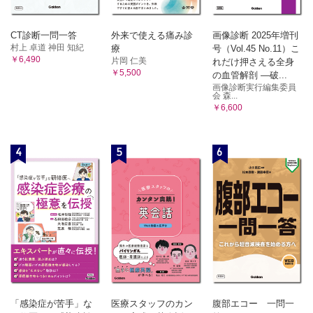
A 悪性腫瘍
横紋筋肉腫（胎児型横紋筋肉腫・胞巣型横紋筋肉腫・多形型横
CT診断一問一答
外来で使える痛み診
画像診断 2025年増刊
紋筋肉腫・紡錘形細胞型横紋筋肉腫） 孝橋賢一，三宅
村上 卓道 神田 知紀
療
号（Vol.45 No.11）こ
基隆，三輪真嗣
￥6,490
片岡 仁美
れだけ押さえる全身
8 軟骨および骨形成性腫瘍
￥5,500
の血管解剖 ―破...
A 悪性腫瘍
画像診断実行編集委員
会 森...
骨外性骨肉腫 久岡正典，岩間祐基，林 克洋
￥6,600
9末梢神経腫瘍
A 良性腫瘍
1．神経鞘腫 小田義直，神島 保，林 克洋
4
5
6
2．神経線維腫 綾田善行・山元英崇，三宅基隆，林 克洋
3．顆粒細胞腫 綾田善行・山元英崇，三宅基隆，林 克洋
B 悪性腫瘍
悪性末梢神経鞘腫 綾田善行・山元英崇，三宅基隆，林 克
洋
10 分化不明の腫瘍
A 良性腫瘍
1．筋肉内粘液腫 元井 亨，長田周治，木村浩明
2．リン酸塩尿性間葉系腫瘍 小田義直，鈴木智大・江原
茂，林 克洋
「感染症が苦手」な
医療スタッフのカン
腹部エコー 一問一
3．血管周囲類上皮細胞腫瘍（PEComa） 山下享子，林