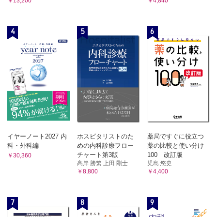
￥13,200
￥4,840
2．血管平滑筋腫 岩村隆二・松山篤二，小黒草太，相羽久輝
8 骨造血系腫瘍（hematopoietic neoplasms of bone）
6 平滑筋性腫瘍
1．骨形質細胞腫 /骨髄腫 田宮貞史，青木隆敏，相羽久輝
A 悪性腫瘍
2．悪性リンパ腫 田宮貞史，青木隆敏，相羽久輝
平滑筋肉腫（炎症型平滑筋肉腫を含む） 久岡正典，鈴木智大・江
4
5
6
3．Langerhans細胞組織球症 小田義直，福庭栄治，相羽久
原 茂，三輪真嗣
輝
7 横紋筋性腫瘍
9 その他
A 悪性腫瘍
横紋筋肉腫（胎児型横紋筋肉腫・胞巣型横紋筋肉腫・多形型横紋筋肉
1．骨Paget病 田宮貞史，福田健志，林 克洋
腫・紡錘形細胞型横紋筋肉腫） 孝橋賢一，三宅基隆，三輪真嗣
2．骨内ガングリオン 小田義直，福庭栄治，林 克洋
8 軟骨および骨形成性腫瘍
第3章 軟部腫瘍
A 悪性腫瘍
骨外性骨肉腫 久岡正典，岩間祐基，林 克洋
1 脂肪性腫瘍
9末梢神経腫瘍
A 良性腫瘍
A 良性腫瘍
1．脂肪腫 久岡正典，福田健志，武内章彦
1．神経鞘腫 小田義直，神島 保，林 克洋
2．脂肪芽腫 毛利太郎，奥田実穂，武内章彦
2．神経線維腫 綾田善行・山元英崇，三宅基隆，林 克洋
イヤーノート2027 内
ホスピタリストのた
薬局ですぐに役立つ
3．顆粒細胞腫 綾田善行・山元英崇，三宅基隆，林 克洋
3．血管脂肪腫 毛利太郎，栗原宏明・小嶋大地，武内章彦
科・外科編
めの内科診療フロー
薬の比較と使い分け
B 悪性腫瘍
B 中間型（局所侵襲性）＆悪性
チャート第3版
100 改訂版
￥30,360
悪性末梢神経鞘腫 綾田善行・山元英崇，三宅基隆，林 克洋
1．異型脂肪腫様腫瘍/高分化型脂肪肉腫 久岡正典，藤本
髙岸 勝繁 上田 剛士
児島 悠史
10 分化不明の腫瘍
肇，武内章彦
￥8,800
￥4,400
A 良性腫瘍
2．脱分化型脂肪肉腫 毛利太郎，小黒草太，武内章彦
1．筋肉内粘液腫 元井 亨，長田周治，木村浩明
3．粘液型脂肪肉腫 久岡正典，藤本 肇，武内章彦
2．リン酸塩尿性間葉系腫瘍 小田義直，鈴木智大・江原 茂，林
7
8
9
克洋
4．多形型脂肪肉腫 岩崎 健，栗原宏明・小嶋大地，武内
3．血管周囲類上皮細胞腫瘍（PEComa） 山下享子，林 克洋
章彦