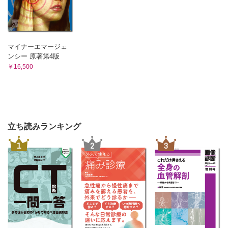
2．粘液線維肉腫 杉田真太朗，杉本英治，相羽久輝
3．低悪性度線維粘液肉腫 岩崎 健，鷺山幸二，相羽久輝
3 線維組織球性腫瘍
A 良性腫瘍
マイナーエマージェ
腱滑膜巨細胞腫 山下享子，鈴木智大・江原 茂，武内章彦
ンシー 原著第4版
4 血管腫瘍
￥16,500
A 良性腫瘍
血管腫（血管奇形） 久岡正典，長田周治，木村浩明
B 悪性腫瘍
1．血管肉腫 久岡正典，岩間祐基，木村浩明
2．類上皮血管内皮腫 杉田真太朗，木村浩明
立ち読みランキング
5 血管周皮細胞性腫瘍
A 良性腫瘍・中間型
1
2
3
1．グロームス腫瘍 久岡正典，長田周治，相羽久輝
2．血管平滑筋腫 岩村隆二・松山篤二，小黒草太，相羽久
輝
6 平滑筋性腫瘍
A 悪性腫瘍
平滑筋肉腫（炎症型平滑筋肉腫を含む） 久岡正典，鈴木智
大・江原 茂，三輪真嗣
7 横紋筋性腫瘍