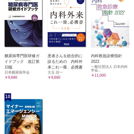
B 悪性腫瘍
2 線維芽/筋線維芽細胞性腫瘍
1．滑膜肉腫 元井 亨，岩間祐基，三輪真嗣
A 良性腫瘍
2．類上皮肉腫 元井 亨，三宅基隆，三輪真嗣
1．結節性筋膜炎 田宮貞史，藤本 肇，木村浩明
3．胞巣状軟部肉腫 元井 亨，長田周治，三輪真嗣
4．明細胞肉腫 久岡正典，岩間祐基，三輪真嗣
2．骨化性筋炎・指趾線維骨化偽腫瘍 田宮貞史，藤本
5．骨外性粘液型軟骨肉腫 久岡正典，三宅基隆，三輪真嗣
肇，木村浩明
6．未分化肉腫 久岡正典，鈴木智大・江原 茂，三輪真嗣
3．弾性線維腫 田宮貞史，藤本 肇，木村浩明
7．NTRK遺伝子再構成紡錘形細胞腫瘍 加藤雅大，神島 保，三輪
4．腱鞘線維腫 柴 瑛介，神島 保，木村浩明
真嗣
5．線維形成性線維芽腫 柴 瑛介，神島 保，木村浩明
8．線維形成性小円形細胞腫瘍 山下享子，三輪真嗣
B 中間型（局所侵襲性）
11 その他
糖尿病専門医研修ガ
患者さんを総合的に
内科救急診療指針
1．ガングリオン 田宮貞史，小橋由紋子，三輪真嗣
1．手掌線維腫症と足底線維腫症 田宮貞史，藤本 肇，木
イドブック 改訂第
診るための 内科外
2022
2．腫瘍状石灰症 田宮貞史，小橋由紋子，三輪真嗣
村浩明
一般社団法人 日本内科
10版
来これ一冊、必携書
学会...
第4章 骨軟部組織発生未分化小円形細胞肉腫
日本糖尿病学会
大玉 信一
2．デスモイド型線維腫症 田宮貞史，藤本 肇，木村浩明
￥11,000
1．Ewing肉腫 小田義直，青木隆敏，相羽久輝
￥9,680
￥9,680
C 中間性（rarely metastasizing）
2．Ewing like sarcoma（EWSR1-non-ETS融合遺伝子を有する円形細
1．隆起性皮膚線維肉腫（DFSP） 久岡正典，鈴木智大・
胞肉腫 ・CIC遺伝子再構成肉腫・BCOR遺伝子異常を有する肉腫）
江原 茂，木村浩明
吉田朗彦，三宅基隆，相羽久輝
第5章 骨軟部組織発生遺伝性腫瘍症候群
10
1．多発性軟骨腫症 山口岳彦，稲岡 努，相羽久輝
2．孤立性線維性腫瘍 田宮貞史，杉本英治，木村浩明
2．多発性骨軟骨腫症 山口岳彦，稲岡 努，相羽久輝
3．乳児線維肉腫 田宮貞史，杉本英治，木村浩明
3．Li-Fraumeni症候群 戌亥章平，相羽久輝
4．炎症性筋線維芽細胞性腫瘍（IMT） 綾田善行・山元英
4．McCune-Albright症候群 戌亥章平，相羽久輝
崇，鷺山幸二，木村浩明
5．神経線維腫症1型 戌亥章平，相羽久輝
D 悪性腫瘍
索 引
1．成人型線維肉腫 杉田真太朗，杉本英治，相羽久輝