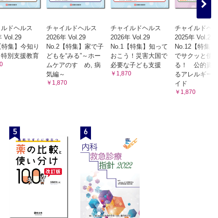
イルドヘルス
チャイルドヘルス
チャイルドヘルス
チャイルドヘ
 Vol.29
2026年 Vol.29
2026年 Vol.29
2025年 Vol.28
3【特集】今知り
No.2【特集】家で子
No.1【特集】知って
No.12【特集
 特別支援教育
どもを“みる”～ホー
おこう！災害大国で
でサクッと使
0
ムケアのすゝめ, 病
必要な子ども支援
る！ 公的資
￥1,870
気編～
るアレルギー
￥1,870
イド
￥1,870
5
6