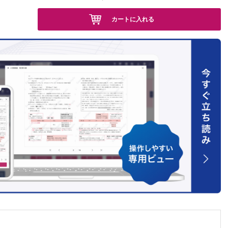
族により
カートに入れる
そう…
口亜貴
シブ保
こと…
ホーム
教えて
は？…
2回
弘