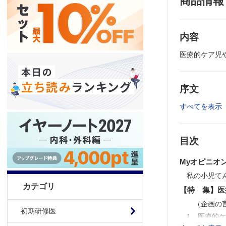
商品情報
内容
医療的ケア児
序文
すべてを表示
目次
Myオピニオ
私の小児て
カテゴリ
【特 集】医
（企画の言
初期研修医
1 医療的