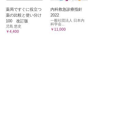
薬局ですぐに役立つ
内科救急診療指針
薬の比較と使い分け
2022
一般社団法人 日本内
100 改訂版
科学会...
児島 悠史
￥11,000
￥4,400