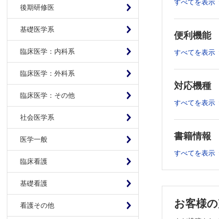
すべてを表示
2 子ども
後期研修医
3 子ども
4 地域に
基礎医学系
便利機能
5 みんな
臨床医学：内科系
6 みんな
すべてを表示
7 子ども
臨床医学：外科系
8 病気の
対応機種
9 医療的
臨床医学：その他
10 医療
すべてを表示
11 医療的
社会医学系
12 医療
書籍情報
【連 載】
医学一般
子どもに薬
すべてを表示
臨床看護
解熱薬～元
子どもの心
基礎看護
みんなと住
お客様の
こどもまん
看護その他
タブレット