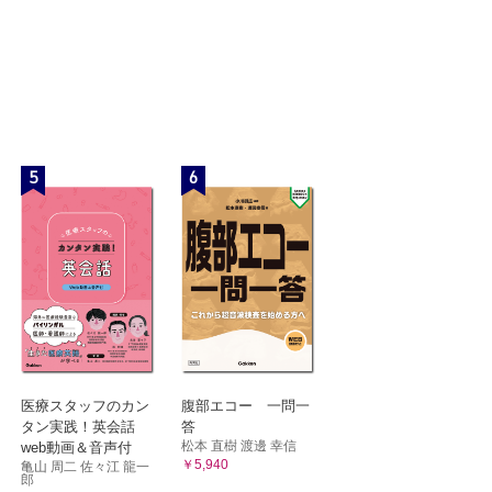
5
6
医療スタッフのカン
腹部エコー 一問一
タン実践！英会話
答
松本 直樹 渡邊 幸信
web動画＆音声付
￥5,940
亀山 周二 佐々江 龍一
郎