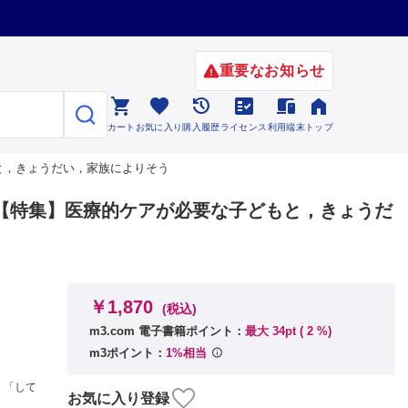
重要なお知らせ






カート
お気に入り
購入履歴
ライセンス
利用端末
トップ
子どもと，きょうだい，家族によりそう
 No.6【特集】医療的ケアが必要な子どもと，きょうだ
￥1,870
(税込)
m3.com 電子書籍ポイント：
最大 34pt (
2
%)
m3ポイント：
1%相当
，「して
お気に入り登録