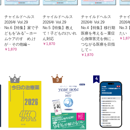
チャイルドヘルス
チャイルドヘルス
チャイルドヘルス
チャ
2026年 Vol.29
2026年 Vol.29
2026年 Vol.29
2026年
の
No.6【特集】家で子
No.5【特集】教え
No.4【特集】移行期
No.
どもを“みる”～ホー
て！子どものけいれ
医療を考える～重症
たい
￥1,87
ムケアのすゝめ,け
ん対応
心身障害児を例に，
￥1,870
が・その他編～
つながる医療を目指
￥1,870
して～
￥1,870
4
2
3