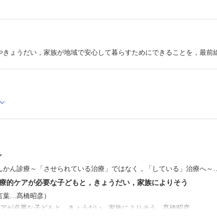
子どもの心と体をはぐくむ 住まい空間・あそび空間 第3
みんなと住む～公共コモンズをつくろう～…仙田 満
こどもまんなか！ スクールソーシャルワーカー 第6回
タブレットとジェスチャーで会話しよう！?外国にルーツ
子どもたち～日本語がよくわからない子どもとのコミュニ
ン～…本田美理香
てんや・わんや・こどものほんや 第6回
やきょうだい，家族が地域で安心して暮らすためにできることを，最前
ナンセンス絵本のススメ…中藤智幹
育児Q&A
子どもがほかの子に比べて大きい…伊藤健太
ン
んかん診療～「させられている治療」ではなく，「している」治療へ～
療的ケアが必要な子どもと，きょうだい，家族によりそう
葉…髙橋昭彦）
ケアが必要な子どもと，きょうだい，家族によりそう…髙橋昭彦