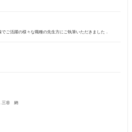
回
のある
ケーショ
線でご活躍の様々な職種の先生方にご執筆いただきました．
…三谷 納