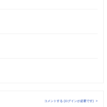
，畔上英子
今泉あゆ美
清田悠代
コメントする (ログインが必要です)
語がよくわからない子どもとのコミュニケーション～…本田美理