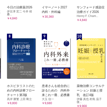
今日の治療薬2026
イヤーノート2027
サンフォード感染症
伊豆津 宏二 今井 靖
版
内科・外科編
治療ガイド2026
桑...
Henry F. Cham...
￥30,360
￥4,840
￥4,840
8
9
10
ホスピタリストのた
患者さんを総合的に
薬物治療コンサルテ
めの内科診療フロー
診るための 内科外
ーション 妊娠と授
チャート第3版
来これ一冊、必携書
乳 改訂4版
髙岸 勝繁 上田 剛士
大玉 信一
伊藤 真也 村島 温子
後...
￥8,800
￥9,680
￥9,900