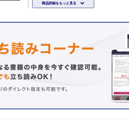
商品詳細をもっと見る
【特 集】医療的ケアが必要な子どもと，きょうだい，家
そう
（企画の言葉…髙橋昭彦）
1 医療的ケアが必要な子どもと，きょうだい，家族により
髙橋昭彦
2 子どもの在宅医療と医療型短期入所…島津智之
3 子どもと家族の暮らしを支える訪問看護…梶原厚子，堀
代，伊藤百合香，畔上英子
4 地域における小児在宅歯科医療と口腔ケア…小方清和
5 みんなと一緒に育ちたい！ 医療的ケア児のインクルー
育…今井美静
6 みんなと一緒に学びたい！ 医療的ケア児が学校へ行く
植田陽子
7 子どもを預かる，見守る～児童発達支援・放課後デイ・
ヘルプなど～…今泉あゆ美
8 病気のある子どもの「きょうだい」支援～子どもたちが
くれること～…清田悠代
9 医療的ケア児の親として…宮副和歩
10 医療的ケア児等コーディネーターに期待される役割と
遠山裕湖
11 医療的ケア×防災…白神晃子
12 医療的ケア児が地域で暮らし続けるために…大野真如
【連 載】
子どもに薬を飲んでもらえる！ とっておきの服薬指導 第
解熱薬～元気なときは使う必要がありません～…松本康