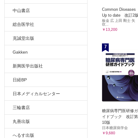
Common Diseases
中山書店
Up to date 改訂2
板金 広 上田 剛士 矢
総合医学社
吹...
￥13,200
克誠堂出版
7
Gakken
新興医学出版社
日経BP
日本メディカルセンター
三輪書店
糖尿病専門医研修ガ
イドブック 改訂第
丸善出版
10版
日本糖尿病学会
￥9,680
へるす出版