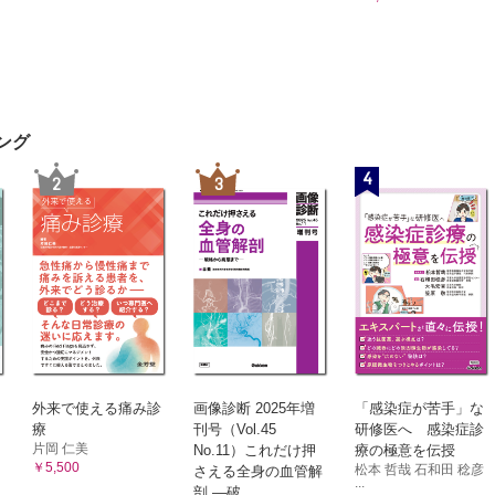
ング
4
2
3
外来で使える痛み診
画像診断 2025年増
「感染症が苦手」な
療
刊号（Vol.45
研修医へ 感染症診
片岡 仁美
No.11）これだけ押
療の極意を伝授
￥5,500
松本 哲哉 石和田 稔彦
さえる全身の血管解
...
剖 ―破...