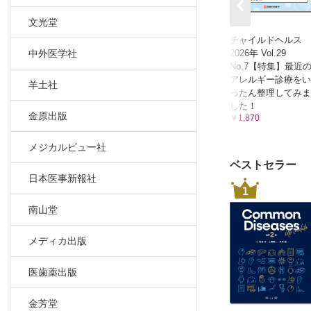
文光堂
チャイルドヘルス
2026年 Vol.29
中外医学社
No.7【特集】最近
アレルギー診療をい
羊土社
ったん整理してみま
した！
金原出版
￥1,870
メジカルビュー社
ベストセラー
日本医事新報社
1
南山堂
メディカ出版
医歯薬出版
金芳堂