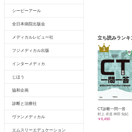
シービーアール
全日本病院出版会
メディカルレビュー社
立ち読みランキ
1
フジメディカル出版
インターメディカ
じほう
協和企画
診断と治療社
CT診断一問一答
村上 卓道 神田 知紀
ヴァンメディカル
￥6,490
エムスリーエデュケーション