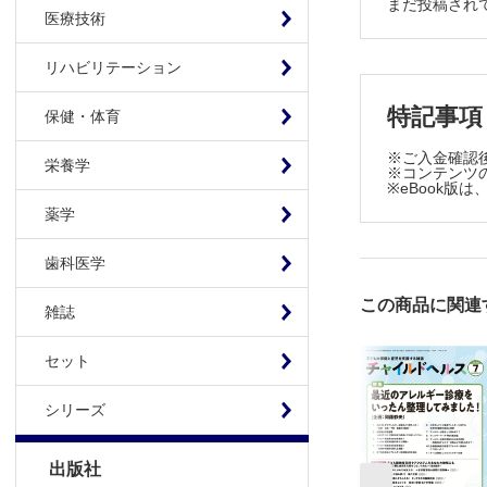
まだ投稿され
香
医療技術
てんや・わ
ナンセンス
リハビリテーション
育児Q&A
特記事項
保健・体育
子どもがほ
※ご入金確認
栄養学
※コンテンツの
※eBook
薬学
歯科医学
この商品に関連
雑誌
セット
シリーズ
出版社