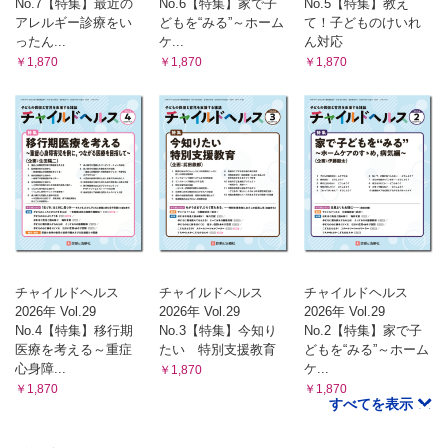
No.7【特集】最近の
No.6【特集】家で子
No.5【特集】教え
アレルギー診療をい
どもを“みる”～ホーム
て！子どものけいれ
ったん...
ケ...
ん対応
￥1,870
￥1,870
￥1,870
チャイルドヘルス
チャイルドヘルス
チャイルドヘルス
2026年 Vol.29
2026年 Vol.29
2026年 Vol.29
No.4【特集】移行期
No.3【特集】今知り
No.2【特集】家で子
医療を考える～重症
たい 特別支援教育
どもを“みる”～ホーム
心身障...
ケ...
￥1,870
￥1,870
￥1,870
すべてを表示