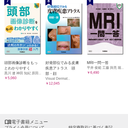
7
8
9
頭部画像診断をもっ
好発部位でみる皮膚
MRI一問一答
平井 俊範 工藤 與亮 堀...
とわかりやすく
疾患アトラス 頭
￥6,490
黒川 遼 神田 知紀 原田...
部・顔
￥5,060
Visual Dermat...
￥12,045

電子書籍メニュー
プライム会員について
特定商取引に基づく表記