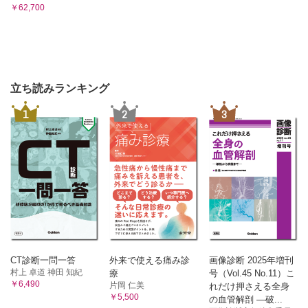
￥62,700
立ち読みランキング
1
2
3
CT診断一問一答
外来で使える痛み診
画像診断 2025年増刊
村上 卓道 神田 知紀
療
号（Vol.45 No.11）こ
￥6,490
片岡 仁美
れだけ押さえる全身
￥5,500
の血管解剖 ―破...