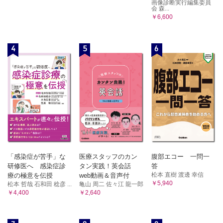
画像診断実行編集委員
会 森...
￥6,600
4
5
6
「感染症が苦手」な
医療スタッフのカン
腹部エコー 一問一
研修医へ 感染症診
タン実践！英会話
答
松本 直樹 渡邊 幸信
療の極意を伝授
web動画＆音声付
￥5,940
松本 哲哉 石和田 稔彦 ...
亀山 周二 佐々江 龍一郎
￥4,400
￥2,640