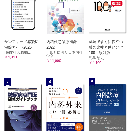
サンフォード感染症
内科救急診療指針
薬局ですぐに役立つ
治療ガイド2026
2022
薬の比較と使い分け
Henry F. Cham...
一般社団法人 日本内科
100 改訂版
学会...
￥4,840
児島 悠史
￥11,000
￥4,400
7
8
9