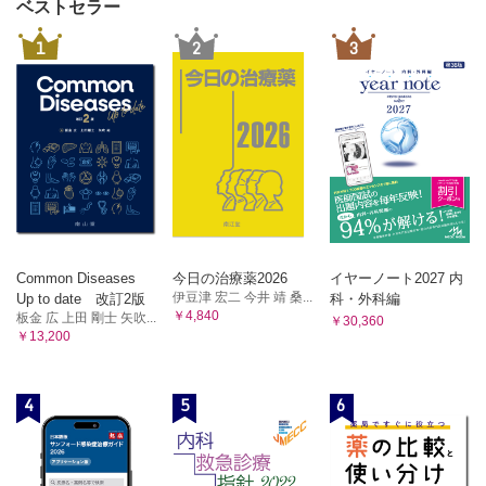
ベストセラー
1
2
3
Common Diseases
今日の治療薬2026
イヤーノート2027 内
伊豆津 宏二 今井 靖 桑...
Up to date 改訂2版
科・外科編
￥4,840
板金 広 上田 剛士 矢吹...
￥30,360
￥13,200
4
5
6