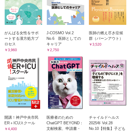
がんばる女性をサポ
J-COSMO Vol.2
医師の燃え尽き症候
ートする漢方処方プ
No.6 医師としての
群（バーンアウト）
ロセス
キャリア
￥3,520
￥3,960
￥2,750
開講！神戸中央市民
医療者のための
チャイルドヘルス
ER＋ICUスクール
ChatGPT BEYOND：
2025年 Vol.28
文献検索、申請書・
No.10【特集】子ども
￥4,400