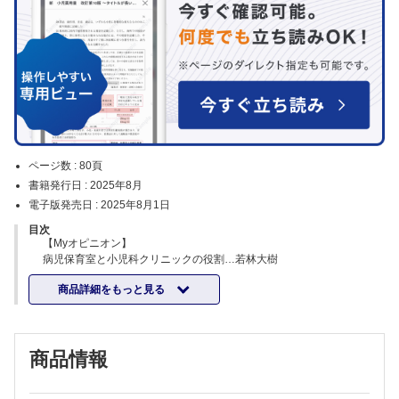
ページ数 :
80頁
書籍発行日 :
2025年8月
電子版発売日 :
2025年8月1日
目次
【Myオピニオン】
病児保育室と小児科クリニックの役割…若林大樹
【特集】
商品詳細をもっと見る
教えて，サッコ先生！ 包括的性教育ってなに？
(企画の言葉…髙橋幸子)
1 包括的性教育って？ ～人権とジェンダー平等，多様性の尊重を基
盤に～…渡辺大輔
商品情報
2 多様なセクシュアリティ…坂井雄貴
3 ジェンダー平等が基盤にある性教育…只隈希実
4 男子への性教育～男子も知りたい学びたい～…櫻井裕子