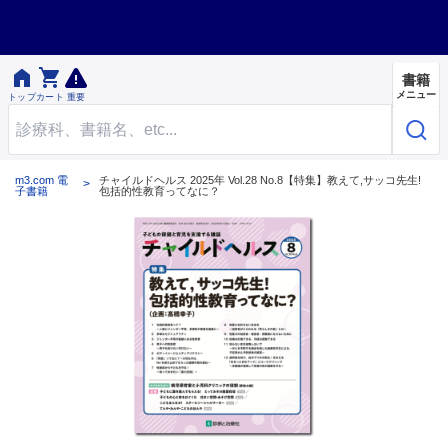


書籍
メニュー
トップ
カート
重要
m3.com 電
チャイルドヘルス 2025年 Vol.28 No.8【特集】教えて,サッコ先生!
子書籍
包括的性教育ってなに？