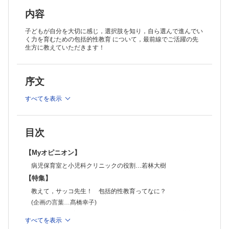
5 ボディイメージとメディアリテラシー…金子由美子
6 「同意」ってなに？ ～大切なのは，Noを受け止めてもらった経
内容
験の積み重ね～…中井はるの
7 性被害から子どもを守る！～知っておきたい「暴力定規」～…安發
子どもが自分を大切に感じ，選択肢を知り，自ら選んで進んでい
明子
く力を育むための包括的性教育 について，最前線でご活躍の先
生方に教えていただきます！
8 性暴力を許さない社会を ～加害者がとらわれる「男らしさの病」
とは～…斉藤章佳
9 性暴力の加害者・被害者・傍観者にならないために…星野貴泰
10 妊娠は計画できる，月経は調整できる…池田裕美枝
序文
11 知らないまま後悔しないで～がんを予防する機会を逃した医療系
学生による，子宮頸がん予防啓発の展望～…中島花音
すべてを表示
12 選択肢を知り，自分でつかみ取る！を支える「まるっとまなブッ
ク」とユースクリニック～多職種が連携して若者の性の健康を守る～…
髙橋幸子
【連 載】
目次
◆子どもに薬を飲んでもらえる！ とっておきの服薬指導 第4回
抗菌薬その②～それぞれのタイプの抗菌薬～…松本康弘
子どもの心と体をはぐくむ 住まい空間・あそび空間 第5回
【Myオピニオン】
子どもと歩き回れる空間…仙田 満
病児保育室と小児科クリニックの役割…若林大樹
◆こどもまんなか！ スクールソーシャルワーカー 第8回
そばにいるよ！ 一緒にため息もつくし ～家庭生活に困難を抱える
【特集】
子どもの学校での見守り～…髙木幹也
教えて，サッコ先生！ 包括的性教育ってなに？
◆てんや・わんや・こどものほんや 第8回
(企画の言葉…髙橋幸子)
映画と絵本…中藤智幹
1 包括的性教育って？ ～人権とジェンダー平等，多様性の
◆育児Q&A
すべてを表示
尊重を基盤に～…渡辺大輔
リンゴ病の流行 妊婦ができる対策は？…坂本昌彦