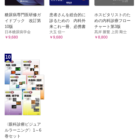
糖尿病専門医研修ガ
患者さんを総合的に
ホスピタリストのた
イドブック 改訂第
診るための 内科外
めの内科診療フロー
10版
来これ一冊、必携書
チャート第3版
日本糖尿病学会
大玉 信一
髙岸 勝繁 上田 剛士
￥9,680
￥9,680
￥8,800
10
〈眼科診療ビジュア
ルラーニング〉1～6
巻セット