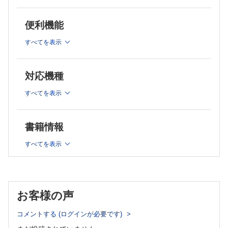
2 多様なセクシュアリティ…坂井雄貴
3 ジェンダー平等が基盤にある性教育…只隈希実
便利機能
4 男子への性教育～男子も知りたい学びたい～…櫻井裕子
5 ボディイメージとメディアリテラシー…金子由美子
すべてを表示
6 「同意」ってなに？ ～大切なのは，Noを受け止めても
らった経験の積み重ね～…中井はるの
7 性被害から子どもを守る！～知っておきたい「暴力定規」
対応機種
～…安發明子
8 性暴力を許さない社会を ～加害者がとらわれる「男らし
すべてを表示
さの病」とは～…斉藤章佳
9 性暴力の加害者・被害者・傍観者にならないために…星野
貴泰
書籍情報
10 妊娠は計画できる，月経は調整できる…池田裕美枝
11 知らないまま後悔しないで～がんを予防する機会を逃した
すべてを表示
医療系学生による，子宮頸がん予防啓発の展望～…中島花音
12 選択肢を知り，自分でつかみ取る！を支える「まるっとま
なブック」とユースクリニック～多職種が連携して若者の性
の健康を守る～…髙橋幸子
お客様の声
【連 載】
◆子どもに薬を飲んでもらえる！ とっておきの服薬指導 第
コメントする (ログインが必要です)
4回
抗菌薬その②～それぞれのタイプの抗菌薬～…松本康弘