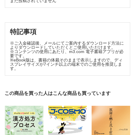
まだ投稿されていません
子どもの心と体をはぐくむ 住まい空間・あそび空間 第5
回
子どもと歩き回れる空間…仙田 満
◆こどもまんなか！ スクールソーシャルワーカー 第8回
特記事項
そばにいるよ！ 一緒にため息もつくし ～家庭生活に困難
を抱える子どもの学校での見守り～…髙木幹也
※ご入金確認後、メールにてご案内するダウンロード方法に
◆てんや・わんや・こどものほんや 第8回
よりダウンロードしていただくとご使用いただけます。
映画と絵本…中藤智幹
※コンテンツの使用にあたり、m3.com 電子書籍アプリが必
要です。
◆育児Q&A
※eBook版は、書籍の体裁そのままで表示しますので、ディ
リンゴ病の流行 妊婦ができる対策は？…坂本昌彦
スプレイサイズが7インチ以上の端末でのご使用を推奨しま
す。
この商品を買った人はこんな商品も買っています