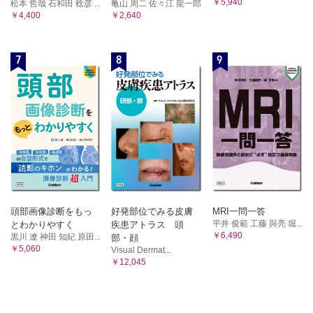
￥5,940
松本 哲哉 石和田 稔彦 ...
亀山 周二 佐々江 龍一郎
￥4,400
￥2,640
7
8
9
頭部画像診断をもっ
好発部位でみる皮膚
MRI一問一答
平井 俊範 工藤 與亮 堀...
とわかりやすく
疾患アトラス 頭
￥6,490
黒川 遼 神田 知紀 原田...
部・顔
￥5,060
Visual Dermat...
￥12,045