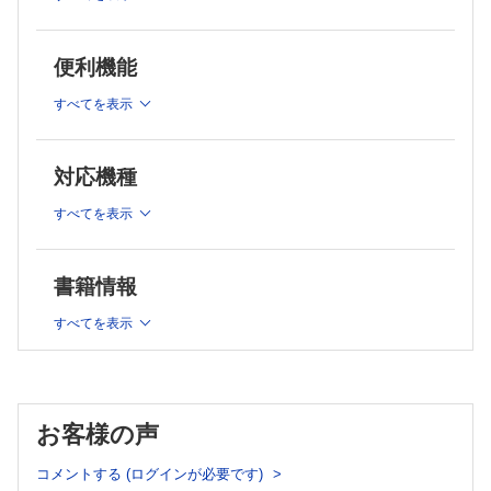
27 フットケアに関する検査／岡 真知子，日髙 寿美，小林 修三
1 血液透析患者／中道 隆，藤倉 恵美，宮崎真理子
28 サルコペニア・フレイルに関する検査／上月 正博
2 腹膜透析患者／椎名 裕城，丸山 之雄
29 腫瘍マーカーと便潜血検査／松原 雄
3 在宅・長時間透析患者／東 昌広
便利機能
30 心臓バイオマーカー（BNP，NT―proBNP，ANP）／小川 哲也，平
澤慧里子，西沢 蓉子
Ⅴ 検査結果の評価と対応
31 凝固系検査／浜田 隆行，清水 泰輔，長谷川 元
すべてを表示
1 透析前後採血で何をみるのか／中井 滋
32 オーラルフレイル，口腔衛生／牧野 真也，平賀 恵子，天満 美樹，
2 電解質に関する定期検査／中井健太郎
伊奈 研次，古賀 俊充，太田 圭洋
34 眼底検査／松岡 友実，洲之内千尋，阿部 雅紀
3 末梢血・鉄に関する定期的検査／倉賀野隆裕
対応機種
35 透析管理に必要な検査
4 CKD―MBD に関する定期検査／藤井 直彦
a．水質・透析液に関する定期検査／星野 武俊，芝本 隆
5 肝機能に関する定期検査／三好 人正，水口 潤
すべてを表示
b．透析排水の検査／内野 順司
6 糖代謝に関する定期検査／西 慎一
7 栄養指標に関する定期検査／田中 舞，蒲澤 秀門，細島 康
宏
書籍情報
8 肝炎・梅毒に関する定期検査／高橋 大栄，安藤 亮一
すべてを表示
9 甲状腺機能に関する定期検査／山田 英行，湯浅 玲奈，酒井
謙
10 クレアチニン・尿素窒素・尿酸・脂質に関する定期検査／
稲熊 大城，立枩 良崇
11 透析効率に関する定期検査／甲田 豊
お客様の声
12 β2―ミクログロブリンの測定／山本 卓
13 微量元素の測定／脇野 修
コメントする (ログインが必要です)
14 CRP・免疫グロブリン・補体の測定／松岡奈央子，西尾 妙