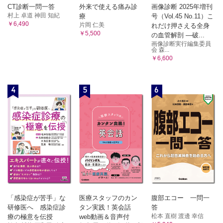
CT診断一問一答
外来で使える痛み診
画像診断 2025年増刊
村上 卓道 神田 知紀
療
号（Vol.45 No.11）こ
￥6,490
片岡 仁美
れだけ押さえる全身
￥5,500
の血管解剖 ―破...
画像診断実行編集委員
会 森...
￥6,600
4
5
6
「感染症が苦手」な
医療スタッフのカン
腹部エコー 一問一
研修医へ 感染症診
タン実践！英会話
答
松本 直樹 渡邊 幸信
療の極意を伝授
web動画＆音声付