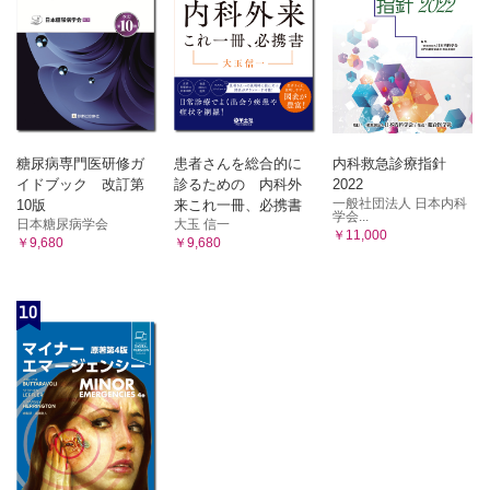
糖尿病専門医研修ガ
患者さんを総合的に
内科救急診療指針
イドブック 改訂第
診るための 内科外
2022
一般社団法人 日本内科
10版
来これ一冊、必携書
学会...
日本糖尿病学会
大玉 信一
￥11,000
￥9,680
￥9,680
10