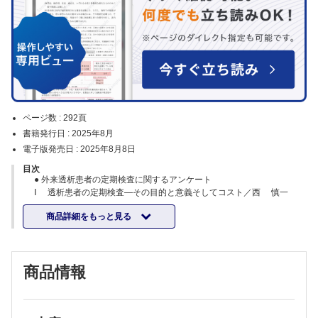
ページ数 :
292頁
書籍発行日 :
2025年8月
電子版発売日 :
2025年8月8日
目次
● 外来透析患者の定期検査に関するアンケート
Ⅰ 透析患者の定期検査―その目的と意義そしてコスト／西 慎一
Ⅱ 透析患者の定期検査と診療報酬・保険審査／山川 智之
商品詳細をもっと見る
Ⅲ 透析導入時の検査項目／橋本 幸始，上條 祐司
Ⅳ 年間定期検査スケジュール
1 血液透析患者／中道 隆，藤倉 恵美，宮崎真理子
2 腹膜透析患者／椎名 裕城，丸山 之雄
商品情報
3 在宅・長時間透析患者／東 昌広
Ⅴ 検査結果の評価と対応
1 透析前後採血で何をみるのか／中井 滋
2 電解質に関する定期検査／中井健太郎