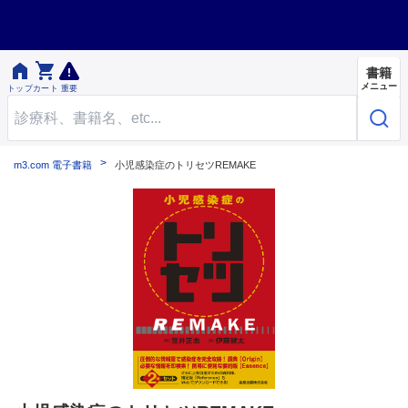


書籍
メニュー
トップ
カート
重要
m3.com 電子書籍
小児感染症のトリセツREMAKE