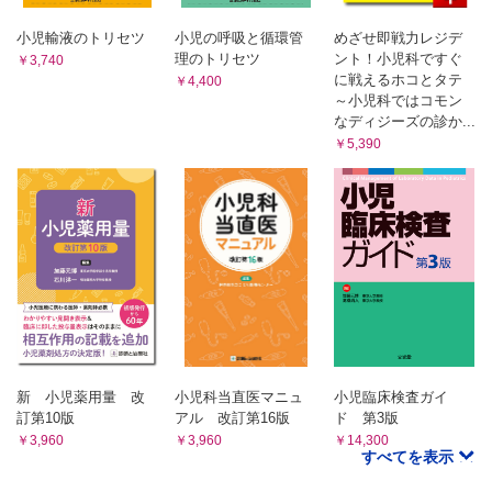
4．肝膿瘍
5．腎膿瘍
小児輸液のトリセツ
小児の呼吸と循環管
めざせ即戦力レジデ
6．脾膿瘍
理のトリセツ
ント！小児科ですぐ
￥3,740
に戦えるホコとタテ
7．膵膿瘍
￥4,400
～小児科ではコモン
8．後腹膜膿瘍
なディジーズの診か...
9．急性胆管炎
￥5,390
10．急性胆嚢炎
09 発熱性発疹症の診かた・皮膚軟部組織感染症
1．発熱性発疹症
2．トキシックショック症候群
3．伝染性膿痂疹（とびひ）
4．ブドウ球菌性熱傷様皮膚症候群
5．蜂窩織炎・皮下膿瘍
6．猩紅熱
7．多形紅斑
10 骨・関節感染症
1．急性血行性骨髄炎
新 小児薬用量 改
小児科当直医マニュ
小児臨床検査ガイ
訂第10版
アル 改訂第16版
ド 第3版
2．化膿性関節炎
￥3,960
￥3,960
￥14,300
3．反応性関節炎
すべてを表示
4．溶連菌感染症後関節炎
5．単純性関節炎