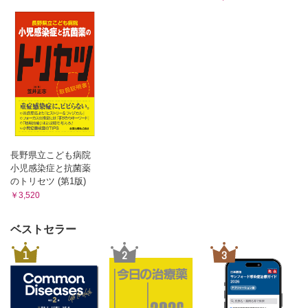
長野県立こども病院
小児感染症と抗菌薬
のトリセツ (第1版)
￥3,520
ベストセラー
1
2
3