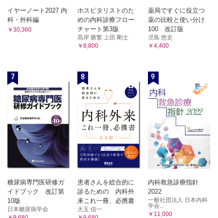
イヤーノート2027 内
ホスピタリストのた
薬局ですぐに役立つ
科・外科編
めの内科診療フロー
薬の比較と使い分け
チャート第3版
100 改訂版
￥30,360
髙岸 勝繁 上田 剛士
児島 悠史
￥8,800
￥4,400
7
8
9
糖尿病専門医研修ガ
患者さんを総合的に
内科救急診療指針
イドブック 改訂第
診るための 内科外
2022
一般社団法人 日本内科
10版
来これ一冊、必携書
学会...
日本糖尿病学会
大玉 信一
￥11,000
￥9,680
￥9,680