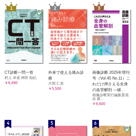
1
2
3
CT診断一問一答
外来で使える痛み診
画像診断 2025年増刊
村上 卓道 神田 知紀
療
号（Vol.45 No.11）こ
￥6,490
片岡 仁美
れだけ押さえる全身
￥5,500
の血管解剖 ―破...
画像診断実行編集委員
会 森...
￥6,600
4
5
6