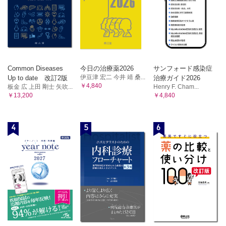
Common Diseases
今日の治療薬2026
サンフォード感染症
伊豆津 宏二 今井 靖 桑...
Up to date 改訂2版
治療ガイド2026
￥4,840
板金 広 上田 剛士 矢吹...
Henry F. Cham...
￥13,200
￥4,840
4
5
6