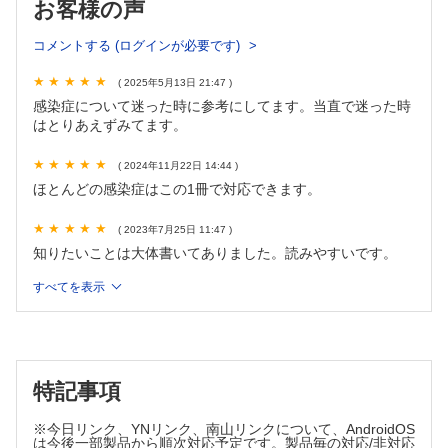
7．急性小脳失調/小脳炎
お客様の声
03 上気道・頭頸部感染症
コメントする (ログインが必要です)
1．急性咽頭炎
2．A群溶血性レンサ球菌咽頭炎
( 2025年5月13日 21:47 )
3．クループ
感染症について迷った時に参考にしてます。当直で迷った時
4．急性喉頭蓋炎
はとりあえずみてます。
5．伝染性単核球症
6．急性中耳炎
( 2024年11月22日 14:44 )
7．急性副鼻腔炎
ほとんどの感染症はこの1冊で対応できます。
8．外耳道炎
9．頸部リンパ節炎
( 2023年7月25日 11:47 )
10．深頸部感染症/膿瘍
知りたいことは大体書いてありました。読みやすいです。
04 肺炎・下気道感染症
すべてを表示
1．細気管支炎
2．気管支炎
3．肺炎
4．免疫不全者の肺炎
5．肺炎随伴性胸水、膿胸
特記事項
6．壊死性肺炎・肺膿瘍
7．間質性肺炎
※今日リンク、YNリンク、南山リンクについて、AndroidOS
8．結核
は今後一部製品から順次対応予定です。製品毎の対応/非対応