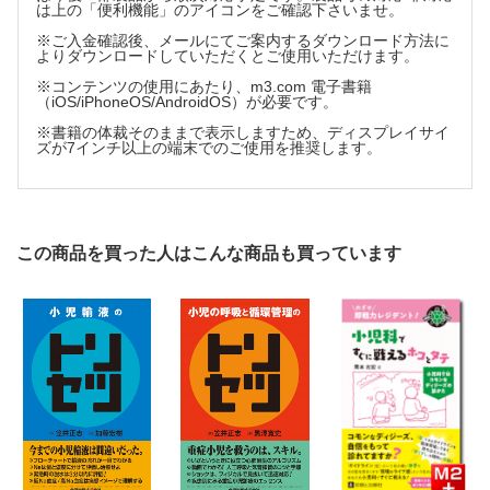
は上の「便利機能」のアイコンをご確認下さいませ。
05 尿路感染症・外陰部感染症
※ご入金確認後、メールにてご案内するダウンロード方法に
1．腎盂腎炎
よりダウンロードしていただくとご使用いただけます。
2．膀胱炎
※コンテンツの使用にあたり、m3.com 電子書籍
3．尿道炎
（iOS/iPhoneOS/AndroidOS）が必要です。
4．外陰腟炎
※書籍の体裁そのままで表示しますため、ディスプレイサイ
5．精巣上体炎
ズが7インチ以上の端末でのご使用を推奨します。
06 血管内・血流感染症
1．感染性心内膜炎
2．感染性動脈瘤
3．血栓性静脈炎
この商品を買った人はこんな商品も買っています
4．縦隔炎
5．心筋炎
07 消化管感染症
1．消化器症状のある小児のマネジメント
2．抗菌薬関連下痢症
3．Clostridiodes difficile infection
08 腹腔内感染症
1．急性虫垂炎
2．腹膜炎
3．腹腔内膿瘍