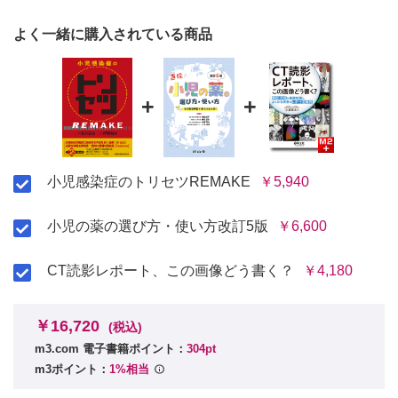
11 眼の感染症
よく一緒に購入されている商品
1．眼瞼感染症（麦粒腫）
2．結膜炎
3．角膜炎
4．眼内炎
+
+
5．眼窩隔膜前蜂窩織炎/眼窩蜂窩織炎
12 発熱性好中球減少症
13 原発性免疫不全症
1．原発性免疫不全症の分類
小児感染症のトリセツREMAKE
￥5,940
2．各免疫不全とその代表疾患と診断アルゴリズム
小児の薬の選び方・使い方改訂5版
￥6,600
CT読影レポート、この画像どう書く？
￥4,180
￥16,720
(税込)
m3.com 電子書籍ポイント：
304pt
m3ポイント：
1%相当