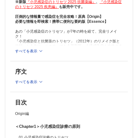
※新版
『小児感染症のトリセツ 2025 抗菌薬編』
、
『小児感染症
のトリセツ 2025 疾患編』
も販売中です。
圧倒的な情報量で感染症を完全攻略！原典【Origin】
必要な情報を即検索！携帯に便利な要約版【Essence】
あの「小児感染症のトリセツ」が7年の時を経て、完全リメイ
ク！
「小児感染症と抗菌薬のトリセツ」（2012年）のリメイク版と
銘打った今作は、そのすべてを全面刷新。小児感染症を攻略する
スーパーマニュアルとして生まれ変わる！
すべてを表示
本編【Origin】と、要約版【Essence】の2冊セット。さらに資
料集【Reference】もウェブでダウンロードできる。
序文
※本製品はPCでの閲覧も可能です。
製品のご購入後、「購入済ライセンス一覧」より、オンライン環
境で閲覧可能なPDF版をご覧いただけます。詳細は
こちら
でご確
すべてを表示
認ください。
推奨ブラウザ： Firefox 最新版 / Google Chrome 最新版 / Safari
最新版
目次
Origin編
＜Chapter1＞小児感染症診療の原則
01 小児感染症診療のトリセツ