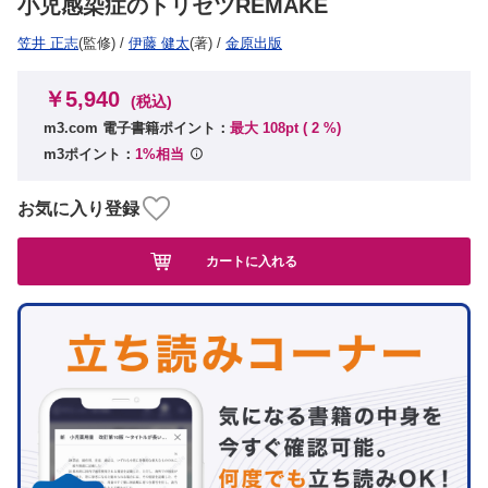
小児感染症のトリセツREMAKE
笠井 正志
(監修)
/
伊藤 健太
(著)
/
金原出版
￥5,940
(税込)
m3.com 電子書籍ポイント：
最大 108pt (
2
%)
m3ポイント：
1%相当
お気に入り登録
カートに入れる