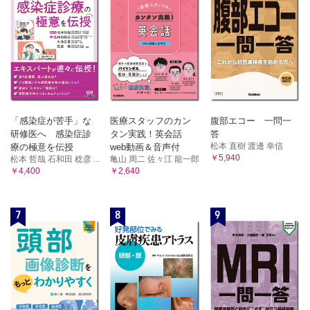
「感染症が苦手」な
医療スタッフのカン
腹部エコー 一問一
研修医へ 感染症診
タン実践！英会話
答
松本 直樹 渡邊 幸信
療の極意を伝授
web動画＆音声付
￥5,940
松本 哲哉 石和田 稔彦 ...
亀山 周二 佐々江 龍一郎
￥4,400
￥2,640
7
8
9