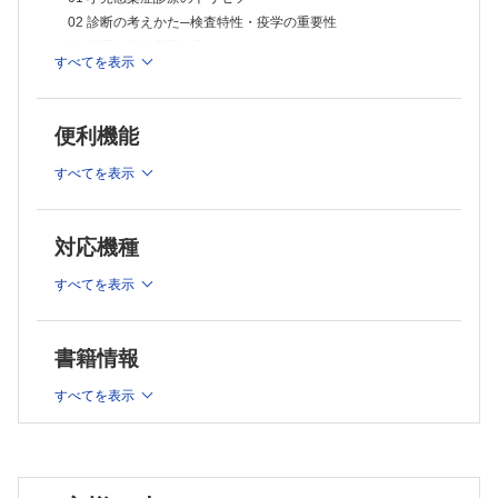
02 診断の考えかた─検査特性・疫学の重要性
03 病歴・身体所見の取りかた
すべてを表示
04 微生物検査の用いかた
05 抗微生物薬の選びかた
06 抗微生物薬のトリセツ
便利機能
1．抗菌薬
2．抗真菌薬
すべてを表示
3．抗ウイルス薬
4．抗微生物薬による予防投与
対応機種
＜Chapter2＞小児感染症診療の実践
すべてを表示
01 敗血症
02 中枢神経感染症
1．細菌性髄膜炎
書籍情報
2．ウイルス性髄膜炎
すべてを表示
3．真菌性髄膜炎
4．急性脳炎・脳症・HSV脳炎
5．再発性無菌性髄膜炎
6．脳膿瘍/硬膜下膿瘍/血栓性静脈炎