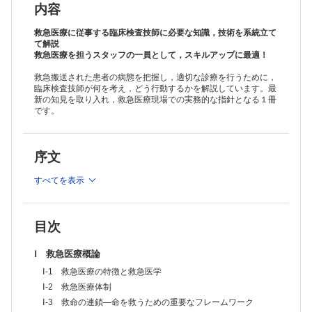
Ⅰ-11 救急医療における倫理
内容
Ⅱ 救急の症候と診療
Ⅱ-1 ショック
救急医療に従事する臨床検査技師に必要な知識，技術を系統立て
Ⅱ-2 意識障害と失神
て解説
救急医療を担うスタッフの一員として，スキルアップに最適！
Ⅱ-3 頭痛とめまい
Ⅱ-4 痙攣とてんかん
救急搬送された患者の病態を把握し，適切な診療を行うために，
Ⅱ-5 運動麻痺，感覚消失・鈍麻
臨床検査技師が何を考え，どう行動するかを解説しています。最
Ⅱ-6 体温の異常
新の知見を取り入れ，救急医療現場での実務的な指針となる１冊
Ⅱ-7 胸痛・動悸
です。
Ⅱ-8 呼吸困難
Ⅱ-9 咳（咳嗽）・痰（喀痰），喀血
Ⅱ-10 吐血・下血
序文
Ⅱ-11 悪心・嘔吐
Ⅱ-12 腹痛
すべてを表示
Ⅱ-13 下痢
Ⅱ-14 腰痛・背部痛
Ⅱ-15 乏尿・無尿
Ⅱ-16 血尿
目次
Ⅱ-17 出血傾向と血栓形成
Ⅲ 救急疾患と診療
Ⅰ 救急医療概論
Ⅲ-1 中枢神経系疾患
Ⅲ-2 循環器系疾患
Ⅰ-1 救急医療の特徴と救急医学
Ⅲ-3 呼吸器系疾患
Ⅰ-2 救急医療体制
Ⅲ-4 消化器系疾患
Ⅰ-3 救命の連鎖—命を救うための重要なフレームワーク
Ⅲ-5 泌尿器・生殖器系疾患