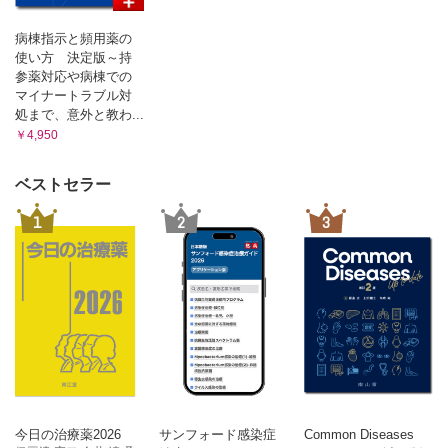
Ⅵ-15 救急検査における精度保証
Ⅵ-16 救急医療におけるパニック値の位置づけ
病棟指示と頻用薬の
Ⅶ 他の職種との連携
使い方 決定版～持
参薬対応や病棟での
マイナートラブル対
処まで、意外と教わ...
￥4,950
ベストセラー
1
2
3
今日の治療薬2026
サンフォード感染症
Common Diseases