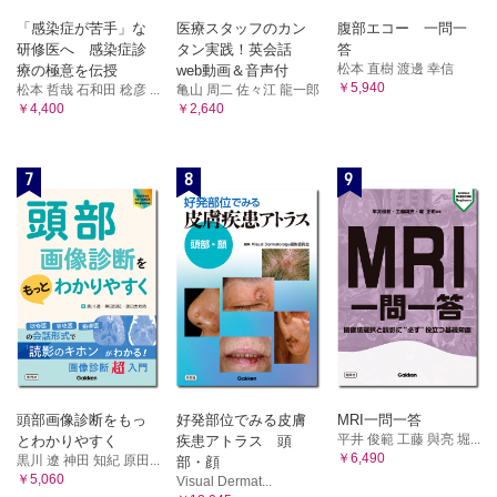
「感染症が苦手」な
医療スタッフのカン
腹部エコー 一問一
研修医へ 感染症診
タン実践！英会話
答
松本 直樹 渡邊 幸信
療の極意を伝授
web動画＆音声付
￥5,940
松本 哲哉 石和田 稔彦 ...
亀山 周二 佐々江 龍一郎
￥4,400
￥2,640
7
8
9
頭部画像診断をもっ
好発部位でみる皮膚
MRI一問一答
平井 俊範 工藤 與亮 堀...
とわかりやすく
疾患アトラス 頭
￥6,490
黒川 遼 神田 知紀 原田...
部・顔
￥5,060
Visual Dermat...