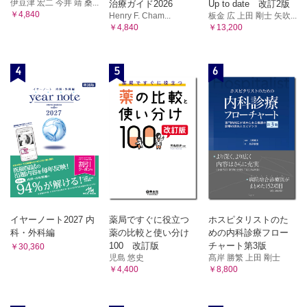
伊豆津 宏二 今井 靖 桑...
治療ガイド2026
Up to date 改訂2版
￥4,840
Henry F. Cham...
板金 広 上田 剛士 矢吹...
￥4,840
￥13,200
4
5
6
イヤーノート2027 内
薬局ですぐに役立つ
ホスピタリストのた
科・外科編
薬の比較と使い分け
めの内科診療フロー
100 改訂版
チャート第3版
￥30,360
児島 悠史
髙岸 勝繁 上田 剛士
￥4,400
￥8,800