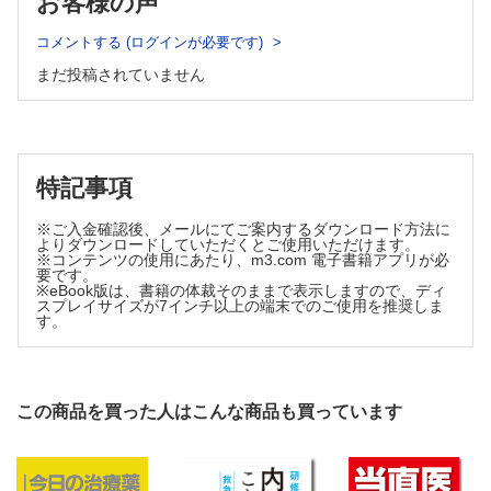
お客様の声
Ⅱ-12 腹痛
Ⅵ-12 POCT
Ⅱ-13 下痢
Ⅵ-13 尿中乱用薬物検査キット
コメントする (ログインが必要です)
Ⅵ-14 薬毒物検査における迅速検査法
Ⅱ-14 腰痛・背部痛
まだ投稿されていません
Ⅵ-15 救急検査における精度保証
Ⅱ-15 乏尿・無尿
Ⅵ-16 救急医療におけるパニック値の位置づけ
Ⅱ-16 血尿
Ⅶ 他の職種との連携
Ⅱ-17 出血傾向と血栓形成
Ⅲ 救急疾患と診療
特記事項
Ⅲ-1 中枢神経系疾患
Ⅲ-2 循環器系疾患
※ご入金確認後、メールにてご案内するダウンロード方法に
Ⅲ-3 呼吸器系疾患
よりダウンロードしていただくとご使用いただけます。
Ⅲ-4 消化器系疾患
※コンテンツの使用にあたり、m3.com 電子書籍アプリが必
要です。
Ⅲ-5 泌尿器・生殖器系疾患
※eBook版は、書籍の体裁そのままで表示しますので、ディ
Ⅲ-6 内分泌・代謝系疾患
スプレイサイズが7インチ以上の端末でのご使用を推奨しま
す。
Ⅲ-7 膠原病・免疫系疾患，血液疾患
Ⅲ-8 運動器系疾患
Ⅲ-9 敗血症・敗血症性ショック
Ⅲ-10 特殊感染症
この商品を買った人はこんな商品も買っています
Ⅲ-11 外傷
Ⅲ-12 熱傷
Ⅲ-13 急性中毒