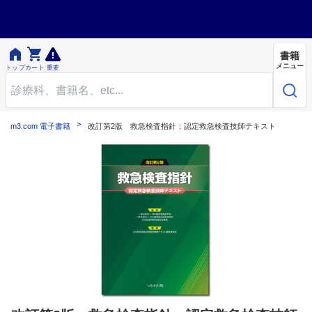


書籍
メニュー
トップ
カート
重要
m3.com 電子書籍
改訂第2版 救急検査指針；認定救急検査技師テキスト