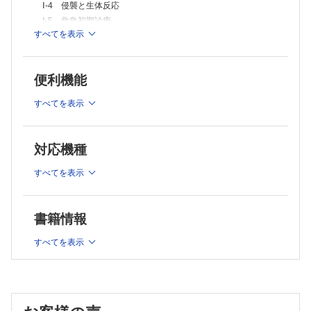
Ⅰ-4 侵襲と生体反応
Ⅲ-6 内分泌・代謝系疾患
Ⅲ-7 膠原病・免疫系疾患，血液疾患
Ⅰ-5 救急初期診療
Ⅲ-8 運動器系疾患
すべてを表示
Ⅰ-6 根本治療
Ⅲ-9 敗血症・敗血症性ショック
Ⅰ-7 集中治療
Ⅲ-10 特殊感染症
Ⅰ-8 災害医療
Ⅲ-11 外傷
便利機能
Ⅰ-9 脳死判定
Ⅲ-12 熱傷
Ⅲ-13 急性中毒
Ⅰ-10 医療安全
すべてを表示
Ⅲ-14 環境障害・溺水
Ⅰ-11 救急医療における倫理
Ⅲ-15 刺咬症
Ⅱ 救急の症候と診療
Ⅲ-16 アナフィラキシー
Ⅳ 小児救急
対応機種
Ⅱ-1 ショック
Ⅴ 高齢者救急
Ⅱ-2 意識障害と失神
Ⅵ 救急医療と臨床検査
すべてを表示
Ⅱ-3 頭痛とめまい
Ⅵ-1 救急検査のあり方
Ⅱ-4 痙攣とてんかん
Ⅵ-2 救急検査における安全管理
Ⅵ-3 検査総合管理
Ⅱ-5 運動麻痺，感覚消失・鈍麻
書籍情報
Ⅵ-4 生理機能検査
Ⅱ-6 体温の異常
Ⅵ-5 血液ガス分析
Ⅱ-7 胸痛・動悸
すべてを表示
Ⅵ-6 一般検査
Ⅱ-8 呼吸困難
Ⅵ-7 生化学・免疫検査
Ⅱ-9 咳（咳嗽）・痰（喀痰），喀血
Ⅵ-8 血液検査
Ⅵ-9 輸血検査と関連業務
Ⅱ-10 吐血・下血
Ⅵ-10 感染症検査
Ⅱ-11 悪心・嘔吐
Ⅵ-11 新興感染症と輸入感染症