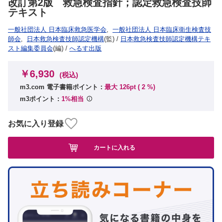
改訂第2版 救急検査指針；認定救急検査技師
テキスト
一般社団法人 日本臨床救急医学会
,
一般社団法人 日本臨床衛生検査技
師会
,
日本救急検査技師認定機構
(監)
/
日本救急検査技師認定機構テキ
スト編集委員会
(編)
/
へるす出版
￥6,930
(税込)
m3.com 電子書籍ポイント：
最大 126pt (
2
%)
m3ポイント：
1%相当
お気に入り登録
カートに入れる