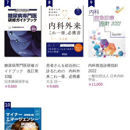
7
8
9
糖尿病専門医研修ガ
患者さんを総合的に
内科救急診療指針
イドブック 改訂第
診るための 内科外
2022
一般社団法人 日本内科
10版
来これ一冊、必携書
学会...
日本糖尿病学会
大玉 信一
￥11,000
￥9,680
￥9,680
10