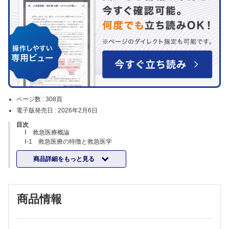
ページ数 :
308頁
電子版発売日 :
2026年2月6日
目次
Ⅰ 救急医療概論
Ⅰ-1 救急医療の特徴と救急医学
Ⅰ-2 救急医療体制
商品詳細をもっと見る
Ⅰ-3 救命の連鎖—命を救うための重要なフレームワーク
Ⅰ-4 侵襲と生体反応
Ⅰ-5 救急初期診療
Ⅰ-6 根本治療
商品情報
Ⅰ-7 集中治療
Ⅰ-8 災害医療
Ⅰ-9 脳死判定
Ⅰ-10 医療安全