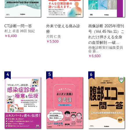
CT診断一問一答
外来で使える痛み診
画像診断 2025年増刊
村上 卓道 神田 知紀
療
号（Vol.45 No.11）こ
￥6,490
片岡 仁美
れだけ押さえる全身
￥5,500
の血管解剖 ―破...
画像診断実行編集委員
会 森...
￥6,600
4
5
6