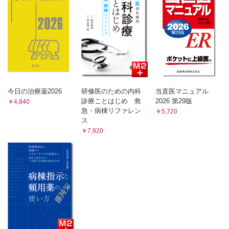
Ⅲ-14 環境障害・溺水
Ⅲ-15 刺咬症
Ⅲ-16 アナフィラキシー
Ⅳ 小児救急
Ⅴ 高齢者救急
Ⅵ 救急医療と臨床検査
Ⅵ-1 救急検査のあり方
Ⅵ-2 救急検査における安全管理
今日の治療薬2026
研修医のための内科
当直医マニュアル
Ⅵ-3 検査総合管理
診療ことはじめ 救
2026 第29版
￥4,840
Ⅵ-4 生理機能検査
急・病棟リファレン
￥5,720
ス
Ⅵ-5 血液ガス分析
￥7,920
Ⅵ-6 一般検査
Ⅵ-7 生化学・免疫検査
Ⅵ-8 血液検査
Ⅵ-9 輸血検査と関連業務
Ⅵ-10 感染症検査
Ⅵ-11 新興感染症と輸入感染症
Ⅵ-12 POCT
Ⅵ-13 尿中乱用薬物検査キット
Ⅵ-14 薬毒物検査における迅速検査法