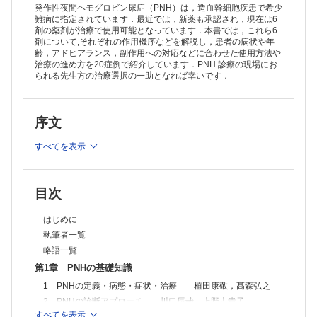
薬剤 エクリズマブ
発作性夜間ヘモグロビン尿症（PNH）は，造血幹細胞疾患で希少
症例 3 再生不良性貧血の経過中にPNHクローン拡大と脳静脈洞血栓
難病に指定されています．最近では，新薬も承認され，現在は6
剤の薬剤が治療で使用可能となっています．本書では，これら6
症をきたし，C5阻害薬とCFD阻害薬併用による抗補体療法が奏効した
剤について,それぞれの作用機序などを解説し，患者の病状や年
一例 坂本竜弘，小原 直
薬剤 ラブリズマブ，ダニコパン
齢，アドヒアランス，副作用への対応などに合わせた使用方法や
症例 4 抗補体療法中に発症した侵襲性髄膜炎菌感染症の1例―迅速
治療の進め方を20症例で紹介しています．PNH 診療の現場にお
な治療介入により救命し得たPNH症例 本間俊佑，山口博樹
られる先生方の治療選択の一助となれば幸いです．
薬剤 エクリズマブ，ラブリズマブ
症例 5 造血不全型高齢PNH患者に対する抗C5および抗C3抗体薬治
療 冨田章裕
序文
薬剤 エクリズマブ，ラブリズマブ，ペグセタコプラン
症例 6 ペグセタコプランで順調に経過している典型的有効例 上
野志貴子，米村雄士，川口辰哉
すべてを表示
薬剤 ラブリズマブ，ペグセタコプラン
症例 7 遺伝子多型によりエクリズマブ不応な患者にクロバリマブ投
与を行い，さらにダニコパンにより輸血依存離脱を達成した患者 植
目次
田康敬，髙森弘之
薬剤 エクリズマブ，クロバリマブ，ダニコパン
症例 8 ブレークスルー溶血時に輸血が必要になるため終末補体阻害
はじめに
薬からペグセタコプランへ切り替えたAA－PNH 後藤明彦
執筆者一覧
薬剤 エクリズマブ，ラブリズマブ，ペグセタコプラン
症例 9 10年以上の経過でPNHを発症し，各種抗C5抗体と補体D因子
略語一覧
阻害薬を使用した一例 冨田章裕
第1章 PNHの基礎知識
薬剤 エクリズマブ，ラブリズマブ，クロバリマブ，ダニコパン
1 PNHの定義・病態・症状・治療 植田康敬，髙森弘之
症例 10 播種性淋菌感染症の発症例 櫻井政寿
薬剤 エクリズマブ，ラブリズマブ
2 PNHの診断アプローチ 川口辰哉，上野志貴子
症例 11 長期間のラブリズマブ投与により顕在化したEVHに対して
すべてを表示