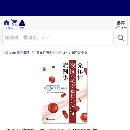


書籍
メニュー
トップ
カート
重要
m3.com 電子書籍
発作性夜間ヘモグロビン尿症症例集