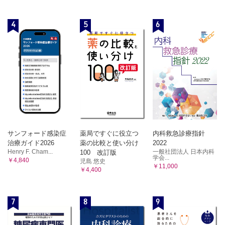
4
5
6
サンフォード感染症
薬局ですぐに役立つ
内科救急診療指針
治療ガイド2026
薬の比較と使い分け
2022
Henry F. Cham...
一般社団法人 日本内科
100 改訂版
学会...
￥4,840
児島 悠史
￥11,000
￥4,400
7
8
9