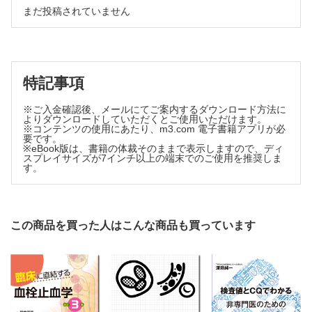
薬剤 ラブリズマブ，ペグセタコプラン
PNH症例 西脇嘉一
薬剤 ラブリズマブ，クロバリマブ，イプタコパン
まだ投稿されていません
症例 7 遺伝子多型によりエクリズマブ不応な患者にクロバ
症例 20 C5阻害下でコントロール不十分だった血管外溶血にイプタ
リマブ投与を行い，さらにダニコパンにより輸血依存離脱を
コパンが奏効し，QOLの改善が得られた1例 深津真彦，池添隆之
達成した患者 植田康敬，髙森弘之
薬剤 エクリズマブ，ラブリズマブ，イプタコパン
索引
薬剤 エクリズマブ，クロバリマブ，ダニコパン
症例 8 ブレークスルー溶血時に輸血が必要になるため終末
特記事項
補体阻害薬からペグセタコプランへ切り替えたAA－
PNH 後藤明彦
※ご入金確認後、メールにてご案内するダウンロード方法に
薬剤 エクリズマブ，ラブリズマブ，ペグセタコプラン
よりダウンロードしていただくとご使用いただけます。
※コンテンツの使用にあたり、m3.com 電子書籍アプリが必
症例 9 10年以上の経過でPNHを発症し，各種抗C5抗体と
要です。
補体D因子阻害薬を使用した一例 冨田章裕
※eBook版は、書籍の体裁そのままで表示しますので、ディ
スプレイサイズが7インチ以上の端末でのご使用を推奨しま
薬剤 エクリズマブ，ラブリズマブ，クロバリマブ，ダニコ
す。
パン
症例 10 播種性淋菌感染症の発症例 櫻井政寿
薬剤 エクリズマブ，ラブリズマブ
症例 11 長期間のラブリズマブ投与により顕在化したEVH
この商品を買った人はこんな商品も買っています
に対してダニコパンの上乗せが奏効した症例 眞部和也，
池添隆之
薬剤 エクリズマブ，ラブリズマブ，ダニコパン
症例 12 エクリズマブ，ラブリズマブ治療ではHb値7程度で
頻回の輸血が必要であったが，ダニコパンの追加によりHb
値9程度になり輸血依存を脱した症例 赤坂尚司