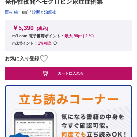
発作性夜間ヘモグロビン尿症症例集
西村 純一
(編)
/
診断と治療社
￥5,390
(税込)
m3.com 電子書籍ポイント：
最大 98pt (
2
%)
m3ポイント：
1%相当
お気に入り登録
カートに入れる