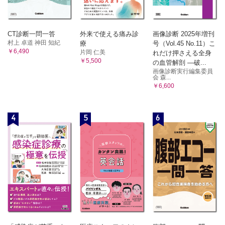
CT診断一問一答
外来で使える痛み診
画像診断 2025年増刊
村上 卓道 神田 知紀
療
号（Vol.45 No.11）こ
￥6,490
片岡 仁美
れだけ押さえる全身
￥5,500
の血管解剖 ―破...
画像診断実行編集委員
会 森...
￥6,600
4
5
6