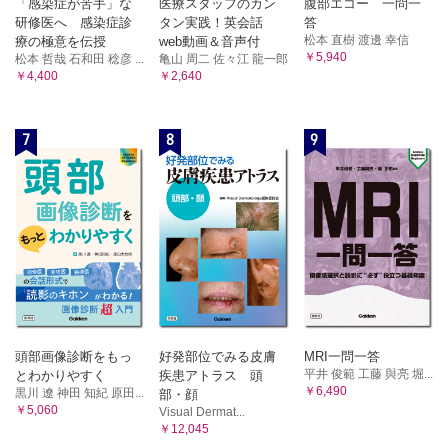
「感染症が苦手」な
医療スタッフのカン
腹部エコー 一問一
研修医へ 感染症診
タン実践！英会話
答
松本 直樹 渡邊 幸信
療の極意を伝授
web動画＆音声付
￥5,940
松本 哲哉 石和田 稔彦 ...
亀山 周二 佐々江 龍一郎
￥4,400
￥2,640
7
8
9
頭部画像診断をもっ
好発部位でみる皮膚
MRI一問一答
平井 俊範 工藤 與亮 堀...
とわかりやすく
疾患アトラス 頭
￥6,490
黒川 遼 神田 知紀 原田...
部・顔
￥5,060
Visual Dermat...
￥12,045