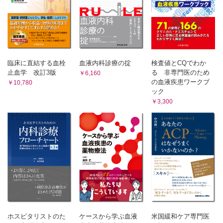
薬剤 エクリズマブ，ラブリズマブ，ダニコパン
症例 13 ラブリズマブ治療中に血管外溶血による貧血が進行
しダニコパンの併用で貧血の改善を認めたAA―PNH症候群
症例 西脇嘉一
薬剤 エクリズマブ，ラブリズマブ，ダニコパン
症例 14 ダニコパン＋ラブリズマブ併用療法中に
COVID―19感染を契機としてブレークスルー溶血を発症し
臨床に直結する血栓
血液内科診療の掟
検査値とCQでわか
急性腎不全により血液透析を要した症例 北脇年雄，内山
止血学 改訂3版
る 非専門医のため
￥6,160
人二
の血液疾患ワークブ
￥10,780
薬剤 エクリズマブ，ラブリズマブ，ダニコパン
ック
症例 15 近位補体阻害薬から終末補体阻害薬への変更により
￥3,300
重篤な血管外溶血を生じた一例 髙森弘之，植田康敬
薬剤 エクリズマブ，イプタコパン，クロバリマブ
症例 16 抗C5療法が効果不十分と考えられ，イプタコパン
への変更が有効であった症例 小原 直，坂本竜弘
薬剤 ラブリズマブ，イプタコパン
症例 17 ペグセタコプランによる治療が奏効したC5遺伝子
変異を有する症例 蒸野寿紀
薬剤 エクリズマブ，ラブリズマブ，ペグセタコプラン，イ
プタコパン
症例 18 溶血発作を契機にペグセタコプランからイプタコパ
ンに変更したC5遺伝子多型を有する発作性夜間ヘモグロビ
ホスピタリストのた
ケースから学ぶ血液
米国緩和ケア専門医
ン尿症の一例 石埼卓馬