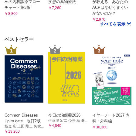
めの内科診療フロー
疾患の薬物療法
が教える あなたの
薬剤 ラブリズマブ，クロバリマブ，ペグセタコプラン，イ
チャート第3版
ACPはなぜうまくい
￥7,260
プタコパン
かないのか？
￥8,800
症例 19 ラブリズマブからクロバリマブに切り替えたとこ
￥2,970
ろ，抗薬物抗体によると思われる効果消失をきたし，イプタ
すべてを表示
コパンに変更したPNH症例 西脇嘉一
薬剤 ラブリズマブ，クロバリマブ，イプタコパン
ベストセラー
症例 20 C5阻害下でコントロール不十分だった血管外溶血
にイプタコパンが奏効し，QOLの改善が得られた1例 深
1
2
3
津真彦，池添隆之
薬剤 エクリズマブ，ラブリズマブ，イプタコパン
索引
Common Diseases
今日の治療薬2026
イヤーノート2027 内
伊豆津 宏二 今井 靖 桑...
Up to date 改訂2版
科・外科編
￥4,840
板金 広 上田 剛士 矢吹...
￥30,360
￥13,200