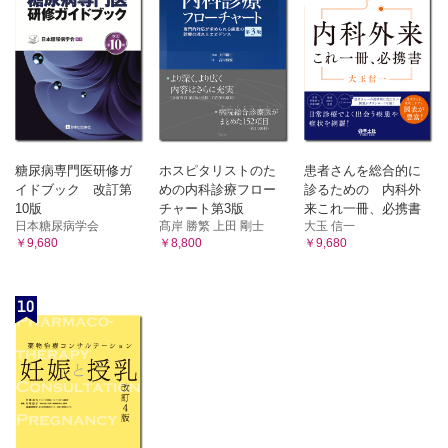
糖尿病専門医研修ガ
ホスピタリストのた
患者さんを総合的に
イドブック 改訂第
めの内科診療フロー
診るための 内科外
10版
チャート第3版
来これ一冊、必携書
日本糖尿病学会
髙岸 勝繁 上田 剛士
大玉 信一
￥9,680
￥8,800
￥9,680
10