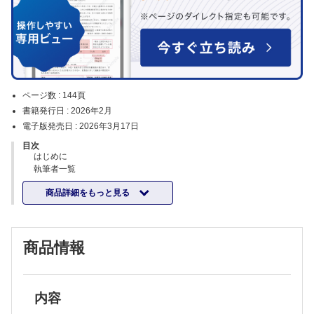
ページ数 :
144頁
書籍発行日 :
2026年2月
電子版発売日 :
2026年3月17日
目次
はじめに
執筆者一覧
略語一覧
商品詳細をもっと見る
第1章 PNHの基礎知識
1 PNHの定義・病態・症状・治療 植田康敬，髙森弘之
2 PNHの診断アプローチ 川口辰哉，上野志貴子
3 PNHの検査 池添隆之，小原 直
商品情報
第2章 症例で理解するPNH診療
症例 1 挙児希望にて日本での承認によってエクリズマブを導入し，
妊娠および出産に成功した症例 野上彩子，宮坂尚幸
薬剤 エクリズマブ
症例 2 BTH合併緊急帝王切開術および骨盤位による選択的帝王切開
内容
術の成功例 野上彩子，宮坂尚幸