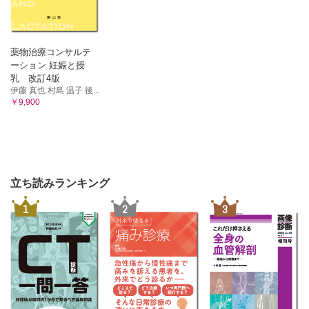
薬物治療コンサルテ
ーション 妊娠と授
乳 改訂4版
伊藤 真也 村島 温子 後...
￥9,900
立ち読みランキング
1
2
3