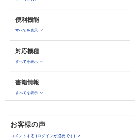
3 PNHの検査 池添隆之，小原 直
ダニコパンの上乗せが奏効した症例 眞部和也，池添隆之
第2章 症例で理解するPNH診療
薬剤 エクリズマブ，ラブリズマブ，ダニコパン
症例 12 エクリズマブ，ラブリズマブ治療ではHb値7程度で頻回の
症例 1 挙児希望にて日本での承認によってエクリズマブを
便利機能
輸血が必要であったが，ダニコパンの追加によりHb値9程度になり輸血
導入し，妊娠および出産に成功した症例 野上彩子，宮坂
依存を脱した症例 赤坂尚司
薬剤 エクリズマブ，ラブリズマブ，ダニコパン
尚幸
すべてを表示
症例 13 ラブリズマブ治療中に血管外溶血による貧血が進行しダニ
薬剤 エクリズマブ
コパンの併用で貧血の改善を認めたAA―PNH症候群症例 西脇嘉一
症例 2 BTH合併緊急帝王切開術および骨盤位による選択的
薬剤 エクリズマブ，ラブリズマブ，ダニコパン
帝王切開術の成功例 野上彩子，宮坂尚幸
症例 14 ダニコパン＋ラブリズマブ併用療法中にCOVID―19感染を
対応機種
薬剤 エクリズマブ
契機としてブレークスルー溶血を発症し急性腎不全により血液透析を要
した症例 北脇年雄，内山人二
薬剤 エクリズマブ，ラブリズマブ，ダニコパン
症例 3 再生不良性貧血の経過中にPNHクローン拡大と脳静
すべてを表示
症例 15 近位補体阻害薬から終末補体阻害薬への変更により重篤な
脈洞血栓症をきたし，C5阻害薬とCFD阻害薬併用による抗
血管外溶血を生じた一例 髙森弘之，植田康敬
補体療法が奏効した一例 坂本竜弘，小原 直
薬剤 エクリズマブ，イプタコパン，クロバリマブ
薬剤 ラブリズマブ，ダニコパン
書籍情報
症例 16 抗C5療法が効果不十分と考えられ，イプタコパンへの変更
症例 4 抗補体療法中に発症した侵襲性髄膜炎菌感染症の1例
が有効であった症例 小原 直，坂本竜弘
―迅速な治療介入により救命し得たPNH症例 本間俊佑，
すべてを表示
薬剤 ラブリズマブ，イプタコパン
山口博樹
症例 17 ペグセタコプランによる治療が奏効したC5遺伝子変異を有
薬剤 エクリズマブ，ラブリズマブ
する症例 蒸野寿紀
症例 5 造血不全型高齢PNH患者に対する抗C5および抗C3
薬剤 エクリズマブ，ラブリズマブ，ペグセタコプラン，イプタコパン
抗体薬治療 冨田章裕
症例 18 溶血発作を契機にペグセタコプランからイプタコパンに変
更したC5遺伝子多型を有する発作性夜間ヘモグロビン尿症の一例
薬剤 エクリズマブ，ラブリズマブ，ペグセタコプラン
お客様の声
石埼卓馬
薬剤 ラブリズマブ，クロバリマブ，ペグセタコプラン，イプタコパン
症例 6 ペグセタコプランで順調に経過している典型的有効
症例 19 ラブリズマブからクロバリマブに切り替えたところ，抗薬
例 上野志貴子，米村雄士，川口辰哉
コメントする (ログインが必要です)
物抗体によると思われる効果消失をきたし，イプタコパンに変更した