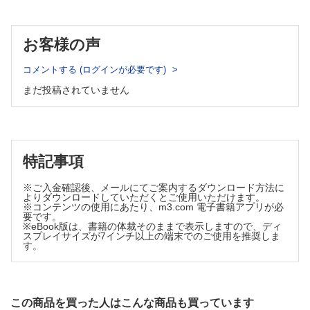
CKD合併高血圧の治療 金口 翔，田村功一
心房細動・心不全合併高血圧の治療 徳武大輔，大石 充
座談会
お客様の声
日本内分泌学会 創設100周年企画
コメントする (ログインが必要です)
内分泌疾患を見逃さないために
連載
まだ投稿されていません
何だろ？ ちょっとエコーに聞いてみる？
異常所見は？ 畠 二郎
弁護士が答えます！ 法律相談クリニック
教えて！ 虐待疑いの家族への対応
特記事項
～行政への通報・連携とカルテ開示拒否の法的判断～ 松
村武志
※ご入金確認後、メールにてご案内するダウンロード方法に
よりダウンロードしていただくとご使用いただけます。
※コンテンツの使用にあたり、m3.com 電子書籍アプリが必
要です。
※eBook版は、書籍の体裁そのままで表示しますので、ディ
スプレイサイズが7インチ以上の端末でのご使用を推奨しま
す。
この商品を買った人はこんな商品も買っています