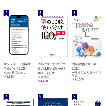
4
5
6
サンフォード感染症
薬局ですぐに役立つ
内科救急診療指針
治療ガイド2026
薬の比較と使い分け
2022
Henry F. Cham...
一般社団法人 日本内科
100 改訂版
学会...
￥4,840
児島 悠史
￥11,000
￥4,400
7
8
9