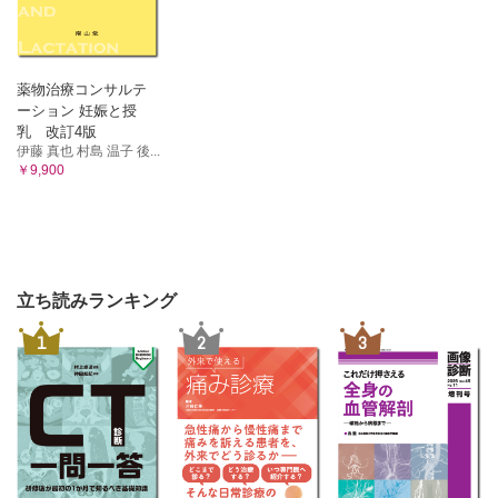
薬物治療コンサルテ
ーション 妊娠と授
乳 改訂4版
伊藤 真也 村島 温子 後...
￥9,900
立ち読みランキング
1
2
3