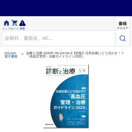


書籍
メニュー
トップ
カート
重要
m3.com
診断と治療 2026年 Vol.114 No.5【特集】日常診療にどう活かす！？
電子書籍
『高血圧管理・治療ガイドライン2025』