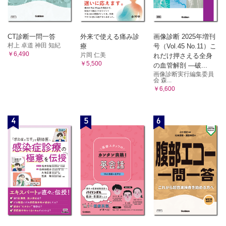
CT診断一問一答
外来で使える痛み診
画像診断 2025年増刊
村上 卓道 神田 知紀
療
号（Vol.45 No.11）こ
￥6,490
片岡 仁美
れだけ押さえる全身
￥5,500
の血管解剖 ―破...
画像診断実行編集委員
会 森...
￥6,600
4
5
6