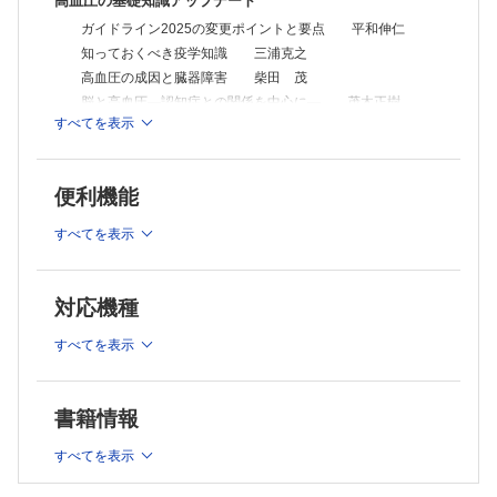
高血圧の基礎知識アップデート
ガイドライン2025の変更ポイントと要点 平和伸仁
知っておくべき疫学知識 三浦克之
高血圧の成因と臓器障害 柴田 茂
脳と高血圧―認知症との関係を中心に― 茂木正樹
すべてを表示
なぜ，今，血圧朝活キャンペーンなのか 苅尾七臣
高血圧とリスクの診断
高血圧の診断 辰巳友佳子，大久保孝義
便利機能
二次性高血圧の診断の実際 吉田雄一，柴田洋孝
薬剤性高血圧の最新知見 山﨑大輔，小西啓夫，西山 成
すべてを表示
リスク評価の実際 中川直樹
高血圧の最新治療・管理
対応機種
降圧治療の手順と目標値 岸 拓弥
非薬物療法の実際 荒川仁香
すべてを表示
降圧薬治療の進めかた 甲斐久史
治療抵抗性高血圧の治療 桂田健一
高齢者高血圧の治療 山本浩一
書籍情報
若年・小児の高血圧 田中敦史，野出孝一
すべてを表示
妊娠高血圧症候群 目時弘仁
糖尿病・肥満合併高血圧の治療 古橋眞人