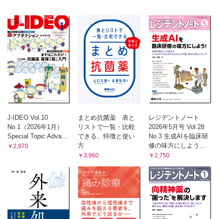
J-IDEO Vol.10
まとめ抗菌薬 表と
レジデントノート
No.1（2026年1月）
リストで一覧・比較
2026年5月号 Vol.28
Special Topic Adva...
できる、特徴と使い
No.3 生成AIを臨床研
方
修の味方にしよう...
￥2,970
￥3,960
￥2,750