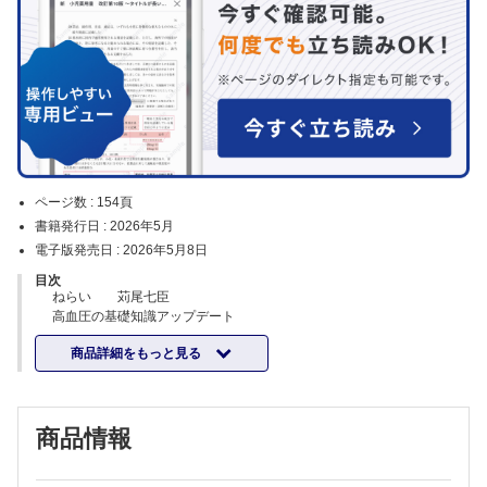
ページ数 :
154頁
書籍発行日 :
2026年5月
電子版発売日 :
2026年5月8日
目次
ねらい 苅尾七臣
高血圧の基礎知識アップデート
ガイドライン2025の変更ポイントと要点 平和伸仁
商品詳細をもっと見る
知っておくべき疫学知識 三浦克之
高血圧の成因と臓器障害 柴田 茂
脳と高血圧―認知症との関係を中心に― 茂木正樹
なぜ，今，血圧朝活キャンペーンなのか 苅尾七臣
商品情報
高血圧とリスクの診断
高血圧の診断 辰巳友佳子，大久保孝義
二次性高血圧の診断の実際 吉田雄一，柴田洋孝