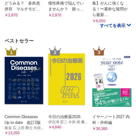
どうみる？ 多疾患
慢性疼痛で悩んでい
集】がんに強くな
併存 マルチモビ...
ませんか？ 困っ...
る！〜素朴な疑問か
ら最新...
￥2,970
￥2,970
￥6,050
すべてを表示
ベストセラー
1
2
3
Common Diseases
今日の治療薬2026
イヤーノート2027 内
伊豆津 宏二 今井 靖 桑...
Up to date 改訂2版
科・外科編
￥4,840
板金 広 上田 剛士 矢吹...
￥30,360
￥13,200