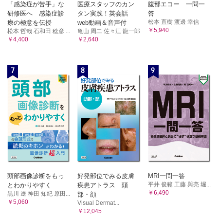
「感染症が苦手」な
医療スタッフのカン
腹部エコー 一問一
研修医へ 感染症診
タン実践！英会話
答
松本 直樹 渡邊 幸信
療の極意を伝授
web動画＆音声付
￥5,940
松本 哲哉 石和田 稔彦 ...
亀山 周二 佐々江 龍一郎
￥4,400
￥2,640
7
8
9
頭部画像診断をもっ
好発部位でみる皮膚
MRI一問一答
平井 俊範 工藤 與亮 堀...
とわかりやすく
疾患アトラス 頭
￥6,490
黒川 遼 神田 知紀 原田...
部・顔
￥5,060
Visual Dermat...
￥12,045