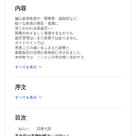
薬剤性高血圧の最新知見 山﨑大輔，小西啓夫，西山 成
リスク評価の実際 中川直樹
内容
高血圧の最新治療・管理
降圧治療の手順と目標値 岸 拓弥
脳心血管疾患や、腎障害、認知症など、
非薬物療法の実際 荒川仁香
様々な疾患の発症・進展に
深くかかわる高血圧―。
降圧薬治療の進めかた 甲斐久史
医療がめざましく発達するなかでも
治療抵抗性高血圧の治療 桂田健一
血圧管理はいまだ容易ではありません。
高齢者高血圧の治療 山本浩一
ガイドラインでは、
若年・小児の高血圧 田中敦史，野出孝一
患者ごとの違いをふまえた診療と、
妊娠高血圧症候群 目時弘仁
家庭血圧の活用が具体的に示されました。
糖尿病・肥満合併高血圧の治療 古橋眞人
本特集では、ここから日常診療に直結する
CKD合併高血圧の治療 金口 翔，田村功一
実践的なポイントを提示します。
心房細動・心不全合併高血圧の治療 徳武大輔，大石 充
すべてを表示
座談会
日本内分泌学会 創設100周年企画
内分泌疾患を見逃さないために
序文
連載
何だろ？ ちょっとエコーに聞いてみる？
すべてを表示
異常所見は？ 畠 二郎
弁護士が答えます！ 法律相談クリニック
教えて！ 虐待疑いの家族への対応
～行政への通報・連携とカルテ開示拒否の法的判断～ 松村武志
目次
ねらい 苅尾七臣