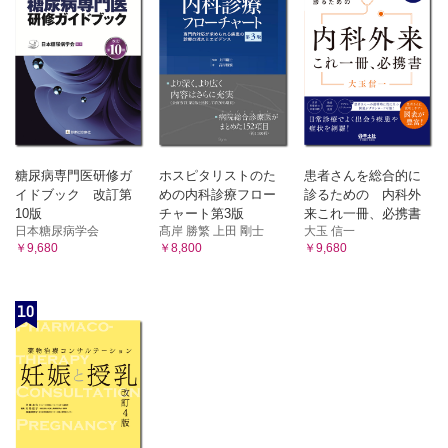
糖尿病専門医研修ガ
ホスピタリストのた
患者さんを総合的に
イドブック 改訂第
めの内科診療フロー
診るための 内科外
10版
チャート第3版
来これ一冊、必携書
日本糖尿病学会
髙岸 勝繁 上田 剛士
大玉 信一
￥9,680
￥8,800
￥9,680
10