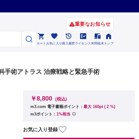
重要なお知らせ






カート
お気に入り
購入履歴
ライセンス
利用端末
トップ
急外科手術アトラス 治療戦略と緊急手術
￥8,800
(税込)
m3.com 電子書籍ポイント：
最大 160pt (
2
%)
m3ポイント：
1%相当
お気に入り登録