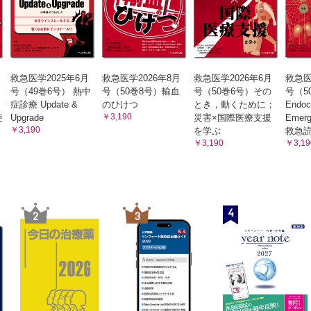
手術
央病院救急外科・外傷センター／大村 健史
の対応
学大学院医学研究科外科系救急医学分野／布施 明
救急医学2025年6月
救急医学2026年8月
救急医学2026年6月
救急医
号（49巻6号） 熱中
号（50巻8号）輸血
号（50巻6号）その
号（
症診療 Update &
のひけつ
とき，動くために；
Endoc
￥3,190
使
Upgrade
災害×国際医療支援
Emer
￥3,190
を学ぶ
救急
￥3,190
￥3,19
4
2
3