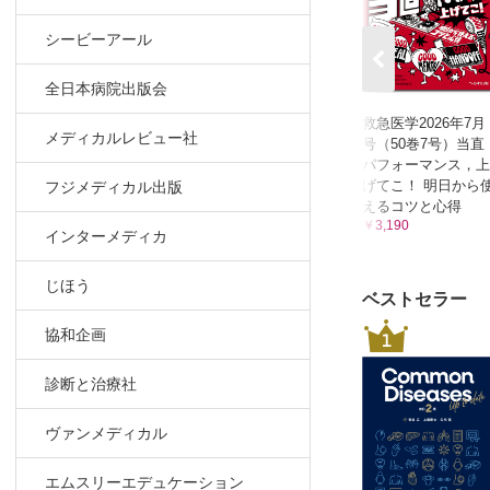
37．銃傷の
シービーアール
徳島県立中
38．爆傷へ
全日本病院出版会
日本医科大
救急医学2026年7月
メディカルレビュー社
号（50巻7号）当直
パフォーマンス，上
げてこ！ 明日から
フジメディカル出版
えるコツと心得
￥3,190
インターメディカ
じほう
ベストセラー
協和企画
1
診断と治療社
ヴァンメディカル
エムスリーエデュケーション