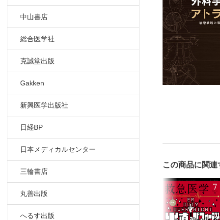
28．絞扼
中山書店
愛媛大学大
29．鼠径
総合医学社
多根総合病
30．膀胱損
克誠堂出版
深谷赤十字
31．重症
Gakken
大阪急性期
32．四肢
新興医学出版社
堺市立総合
日経BP
33．四肢血
筑波大学医
日本メディカルセンター
34．四肢
この商品に関連
聖隷三方原
三輪書店
35．熱傷
湘南真田ク
丸善出版
36．汚染
長崎大学病
へるす出版