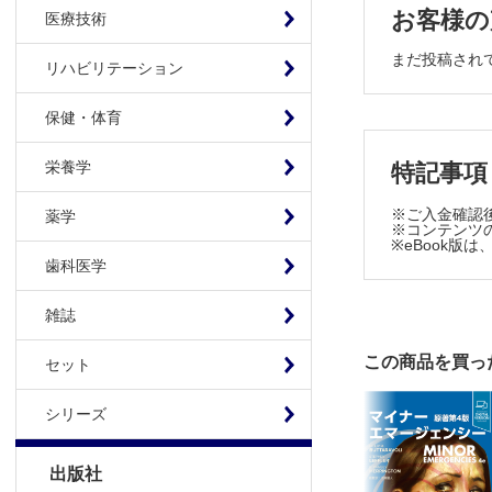
東京医科歯
お客様の
医療技術
10．食道
まだ投稿され
慶應義塾大
リハビリテーション
11．横隔膜
保健・体育
大阪警察病院
12．多発
栄養学
特記事項
埼玉医科大
13．大動脈
※ご入金確認
薬学
14．DCS；dam
※コンテンツの
※eBook
島根大学医
歯科医学
15．腹部切
堺市立総合
雑誌
16．腹部血
この商品を買っ
セット
帝京大学医
17．肝，胆
シリーズ
済生会横浜
18．脾損傷
出版社
山梨県立中