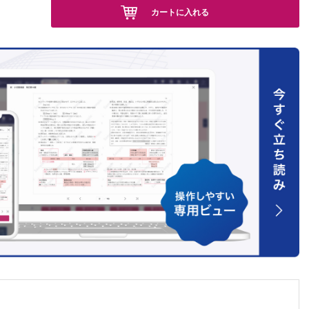
カートに入れる
頭蓋骨
 和憲
甲状靱
ー/救
 他
ター／