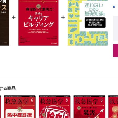
性イレウスの手術
学院医学系研究科救急航空医療学講座／佐藤 格夫 他
+
+
部ヘルニア嵌頓の手術
院急性腹症科／城田 哲哉
傷の手術
病院救命救急・外傷センター救急診療科／上野 恵子 他
骨盤骨折への初期手術；創外固定術と後腹膜パッキング
・総合医療センター高度救命救急センター／中本 直樹 他
外傷の手術；創外固定術と減張切開術
医療センター救命救急センター／能勢 道也
管損傷の手術
学医療系心臓血管外科学／大坂 基男 他
切断および断端形成術
する商品
病院整形外科／石濱 嘉紘 他
に対する減張切開術
リニック／春成 伸之
創への対応；四肢開放創へのデブリドマン治療
院外傷センター／福島 達也 他