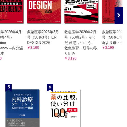
学2026年4月
救急医学2026年3月
救急医学2026年2月
救急医学2026
50巻4号）
号（50巻3号）ER
号（50巻2号）そう
号（50巻1号
rine
DESIGN 2026
だ 救急，いこう。
倉より母・子
￥3,190
￥3,190
gency ─内分泌
救急教育・研修の取
読本
り組み
0
￥3,190
5
6