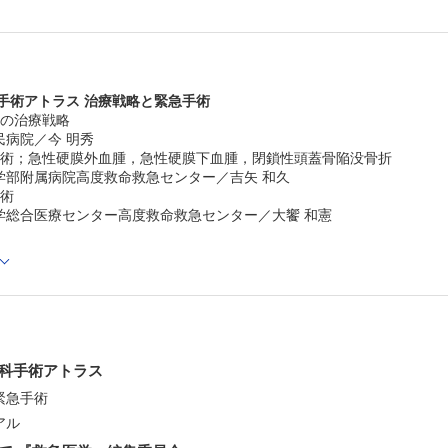
大阪警察病院ER救命救急科／水島 靖明
12．多発肋骨骨折，重症胸郭動揺の手術
埼玉医科大学国際医療センター救命救急科／大谷 義孝 他
13．大動脈ステントグラフト内挿術（TEVAR/EVER）；
脈解離・大動脈瘤・大動脈損傷 手稲渓仁会病院集中治療
手術アトラス 治療戦略と緊急手術
義彦
14．DCS；damage control surgery
の治療戦略
島根大学医学部附属病院高度外傷センター／下条 芳秀 他
病院／今 明秀
15．腹部切刺創の手術
堺市立総合医療センター救命救急センター／臼井 章浩
術；急性硬膜外血腫，急性硬膜下血腫，閉鎖性頭蓋骨陥没骨折
16．腹部血管外傷の手術
部附属病院高度救命救急センター／吉矢 和久
帝京大学医学部救急医学講座／角山 泰一朗
術
17．肝，胆道損傷の手術
総合医療センター高度救命救急センター／大饗 和憲
済生会横浜市東部病院横浜市重症外傷センター／清水 正幸
18．脾損傷の手術
山梨県立中央病院救命救急センター／井上 潤一
ックナンバー
19．膵損傷の手術
岩崎病院／栗栖 茂
Cでの閲覧も可能です。
20．腎損傷の手術
後、「購入済ライセンス一覧」より、オンライン環境で閲覧可能なPDF
兵庫県立加古川医療センター救急科／小野 真義 他
refox 最新版 / Google Chrome 最新版 / Safari 最新版
21．上部消化管穿孔の手術
科手術アトラス
東京医科大学救急・災害医学分野／内堀 健一郎 他
22．急性胆囊炎の手術
緊急手術
川崎幸病院消化器病センター外科／原 義明
アル
23．十二指腸損傷の手術
東北大学病院高度救命救急センター／入野田 崇 他