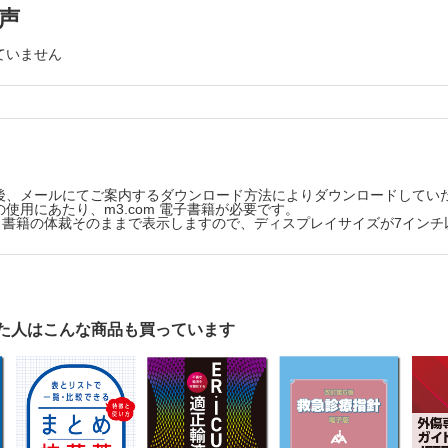
科大学医学部附属病院救命救急センターERセンター／加地 正人
声
35．熱傷に対する減張切開術
破裂・穿孔の診断と治療戦略
湘南真田クリニック／春成 伸之
36．汚染創への対応；四肢開放創へのデブリドマン治療
ていません
学医学部一般消化器外科／川久保 博文 他
長崎大学病院外傷センター／福島 達也 他
損傷の手術
37．銃傷の手術
徳島県立中央病院救急外科・外傷センター／大村 健史
ER救命救急科／水島 靖明
38．爆傷への対応
肋骨骨折，重症胸郭動揺の手術
日本医科大学大学院医学研究科外科系救急医学分野／布施 
学国際医療センター救命救急科／大谷 義孝 他
ステントグラフト内挿術（TEVAR/EVER）；急性大動脈解離・大動脈
後、メールにてご案内するダウンロード方法によりダウンロードしてい
age control surgery
使用にあたり、m3.com 電子書籍が必要です。
版は、書籍の体裁そのままで表示しますので、ディスプレイサイズが7イン
学部附属病院高度外傷センター／下条 芳秀 他
刺創の手術
医療センター救命救急センター／臼井 章浩
管外傷の手術
た人はこんな商品も買っています
学部救急医学講座／角山 泰一朗
道損傷の手術
市東部病院横浜市重症外傷センター／清水 正幸 他
の手術
央病院救命救急センター／井上 潤一