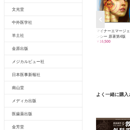
19．膵損傷
文光堂
岩崎病院／栗
20．腎損傷
中外医学社
兵庫県立加
マイナーエマージェ
21．上部
羊土社
ンシー 原著第4版
東京医科大
￥16,500
22．急性胆
金原出版
川崎幸病院
23．十二指
メジカルビュー社
東北大学病
日本医事新報社
24．小腸
東京警察病
南山堂
25．急性虫
よく一緒に購入
東京慈恵会
メディカ出版
26．大腸の
青燈会小豆
医歯薬出版
27．腸管虚
北里大学医
金芳堂