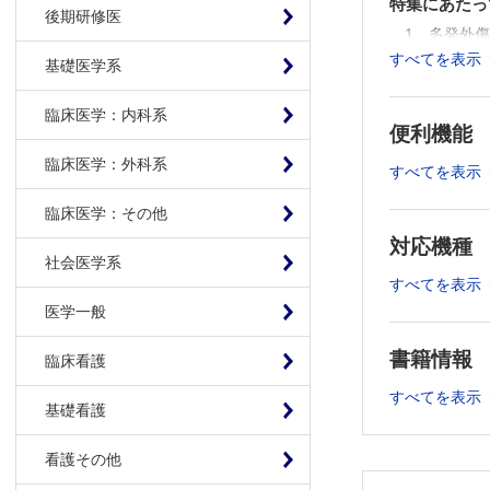
特集にあたっ
後期研修医
1．多発外
すべてを表示
八戸市立市
基礎医学系
2．緊急開
臨床医学：内科系
大阪大学医
便利機能
3．脊椎の
臨床医学：外科系
埼玉医科大
すべてを表示
4．外科的
臨床医学：その他
独立行政法
対応機種
5．頸部切
社会医学系
亀田総合病
すべてを表示
6．蘇生的
医学一般
日本医科大
書籍情報
臨床看護
7．胸部切
公立豊岡病
すべてを表示
基礎看護
8．心損傷
沖縄県立中
看護その他
9．肺およ