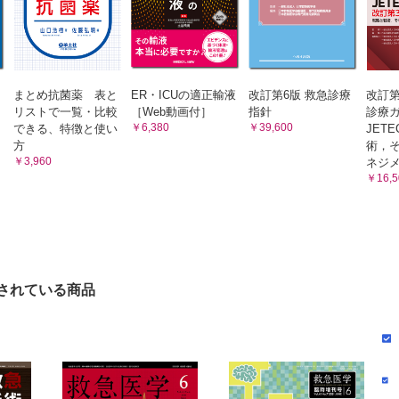
の手術
栖 茂
の手術
古川医療センター救急科／小野 真義 他
まとめ抗菌薬 表と
ER・ICUの適正輸液
改訂第6版 救急診療
改訂第
消化管穿孔の手術
リストで一覧・比較
［Web動画付］
指針
診療
学救急・災害医学分野／内堀 健一郎 他
￥6,380
￥39,600
できる、特徴と使い
JET
囊炎の手術
方
術，
￥3,960
ネジ
消化器病センター外科／原 義明
￥16,5
腸損傷の手術
院高度救命救急センター／入野田 崇 他
および腸間膜損傷の手術
院救急科／金井 尚之
垂炎の手術
されている商品
医科大学葛飾医療センター外科／河野 修三
手術
畑病院救急・総合診療科/日本大学医学部救急医学系救急集中治療医学分
血への手術
学部救命救急医学／片岡 祐一