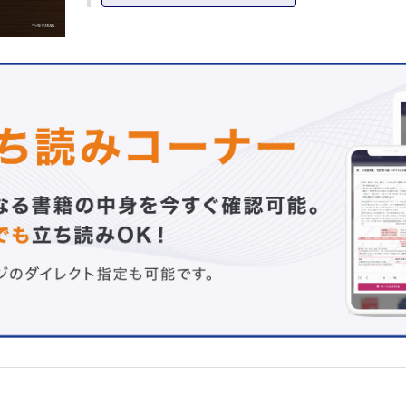
1．多発外傷の治療戦略
八戸市立市民病院／今 明秀
2．緊急開頭術；急性硬膜外血腫，急性硬膜下血腫，閉鎖性
陥没骨折
大阪大学医学部附属病院高度救命救急センター／吉矢 和久
3．脊椎の手術
埼玉医科大学総合医療センター高度救命救急センター／大饗
4．外科的気道確保；気管切開術（切開法，穿刺法）と輪状
帯穿刺/切開術
独立行政法人国立病院機構仙台医療センター救命救急センタ
急科 山田 康雄
5．頸部切刺創の手術
亀田総合病院救命救急科／葛西 猛
6．蘇生的開胸術と開腹術
日本医科大学千葉北総病院救命救急センター／安松 比呂志
7．胸部切刺創（穿通性胸部外傷）の手術
公立豊岡病院但馬救命救急センター／小林 誠人
8．心損傷の手術
沖縄県立中部病院／本竹 秀光
9．肺および気管・気管支損傷の手術
東京医科歯科大学医学部附属病院救命救急センターERセン
加地 正人
10．食道破裂・穿孔の診断と治療戦略
慶應義塾大学医学部一般消化器外科／川久保 博文 他
11．横隔膜損傷の手術