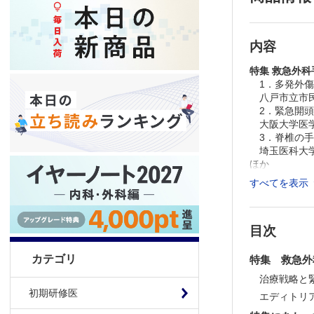
内容
特集 救急外科
1．多発外傷
八戸市立市民
2．緊急開頭
大阪大学医学
3．脊椎の手
埼玉医科大学
ほか
すべてを表示
＞
救急医学バ
※本製品はP
目次
製品のご購入
推奨ブラウザ： Fi
カテゴリ
特集 救急外
治療戦略と
初期研修医
エディトリ