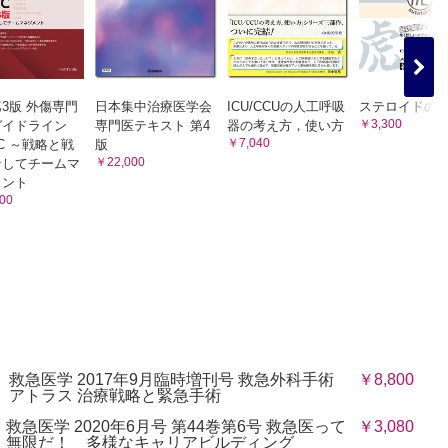
3版 外傷専門
日本集中治療医学会
ICU/CCUの人工呼吸
ステロイドの
￥3,300
ガイドライン
専門医テキスト 第4
器の考え方，使い方
￥7,040
EC ～戦略と戦
版
￥22,000
そしてチームマ
メント
00
救急医学 2017年9月臨時増刊号 救急外科手術
￥8,800
野／小豆畑 丈夫
アトラス 治療戦略と緊急手術
救急医学 2020年6月号 第44巻第6号 救急医って
￥3,080
無限だ！ 多様なキャリアビルディング