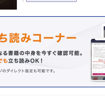
京都府立医科大学医学部外科学教室消化器外科学部門／藤
他
3．腹腔鏡下胃管作成術
福岡大学医学部消化器外科／吉村 文博 他
4．腹腔鏡下噴門形成術
藤田保健衛生大学総合消化器外科学／後藤 愛 他
5．腹腔鏡下大網充塡術
神戸市立医療センター中央市民病院外科／近藤 正人
6．腹腔鏡下噴門側胃切除術
岡山大学大学院医歯薬学総合研究科消化器外科学／西﨑 正
7．腹腔鏡下胃部分切除術（LECSを中心に）
がん研有明病院消化器センター胃外科／髙橋 遼 他
8．腹腔鏡下幽門側胃切除術
兵庫医科大学上部消化管外科／倉橋 康典 他
9．腹腔鏡下胃全摘術
大阪国際がんセンター消化器外科／大森 健 他
Ⅱ 結腸・直腸・肛門の鏡視下手術
1．腹腔鏡下直腸後方固定術
虎の門病院消化器外科／岡崎 直人 他
2．腹腔鏡下結腸右半切除術
久留米大学医学部外科学講座／合志 健一 他
3．腹腔鏡下横行結腸切除術
順天堂大学医学部附属浦安病院消化器・一般外科／福永 正
4．腹腔鏡下結腸左半切除術
産業医科大学第一外科学講座／平田 敬治 他