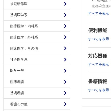
2．縦隔鏡
後期研修医
京都府立医
3．腹腔鏡
すべてを表示
基礎医学系
福岡大学医
4．腹腔鏡
臨床医学：内科系
便利機能
藤田保健衛
5．腹腔鏡
臨床医学：外科系
すべてを表示
神戸市立医
臨床医学：その他
6．腹腔鏡
対応機種
岡山大学大
社会医学系
7．腹腔鏡下
すべてを表示
がん研有明
医学一般
8．腹腔鏡
兵庫医科大
書籍情報
臨床看護
9．腹腔鏡
すべてを表示
大阪国際が
基礎看護
Ⅱ 結腸・直
看護その他
1．腹腔鏡