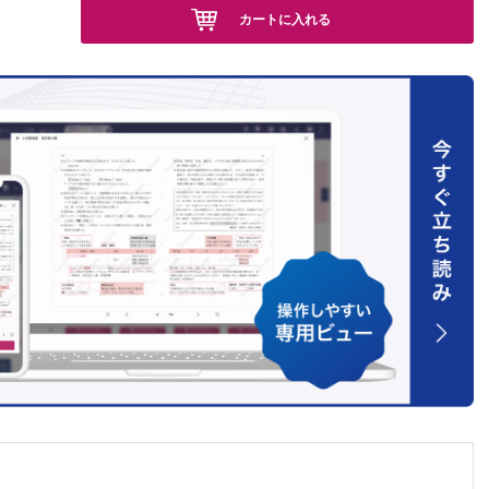
原 斉
カートに入れる
彦 他
氣 他