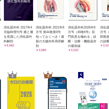
消化器外科 2017年4
消化器外科 2021年8
消化器外科2026年8
消化器
月臨時増刊号 膜と層
月号 第44巻第9号
月号（49巻8号）肛
月号（
を意識した消化器外
知っておくべき！最
門疾患を極める；診
部救
科解剖
新の大腸外科局所解
断・治療・機能温存
の診
￥9,460
￥3,52
剖
の最前線
￥3,080
￥3,520
4
2
3