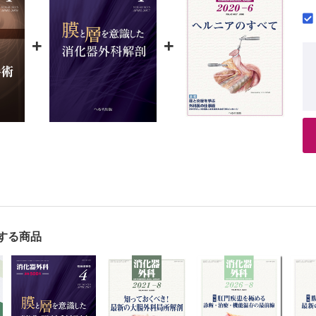
下肝右3区域切除術
医療センター肝胆膵外科／中平 伸 他
+
+
補助下肝グラフト採取術（ハイブリッド肝グラフト採取術）
学院医歯薬学総合研究科移植・消化器外科学／曽山 明彦 他
鏡下肝囊胞開窓術
祉大学市川病院消化器外科／板野 理 他
下胆囊摘出術
赤十字病院第一一般消化器外科／坂本 英至 他
鏡下膵頭十二指腸切除術
学消化器外科／中村 慶春 他
鏡下膵体尾部切除術
学医学部消化器・小児外科学分野／永川 裕一 他
下脾摘出術
する商品
学医学部外科学講座／佐々木 章 他