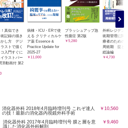
る！真似でき
病棟・ICU・ERで使
ブラッシュアップ急
外科レジデン
手術記録の描き
える クリティカルケ
性腹症 第2版
術期管理に関
￥5,280
活かし方 デジ
ア薬 Essence &
療者のための
イラストで描く
Practice Update for
周術期 掟と
レコ入門すぐに
2025-27
総論編
￥11,000
￥4,730
るイラストパー
EB動画付 第2
0
消化器外科 2018年4月臨時増刊号 これぞ達人
￥10,560
の技！最新の消化器内視鏡外科手術
消化器外科 2017年4月臨時増刊号 膜と層を意
￥9,460
識した消化器外科解剖