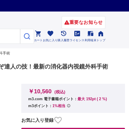
重要なお知らせ






カート
お気に入り
購入履歴
ライセンス
利用端末
トップ
科手術
これぞ達人の技！最新の消化器内視鏡外科手術
￥10,560
(税込)
m3.com 電子書籍ポイント：
最大 192pt (
2
%)
m3ポイント：
1%相当
お気に入り登録