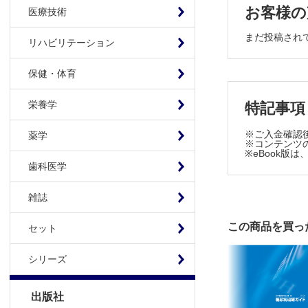
虎の門病院
お客様の
医療技術
2．腹腔鏡
まだ投稿され
久留米大学
リハビリテーション
3．腹腔鏡
保健・体育
順天堂大学
4．腹腔鏡
栄養学
特記事項
産業医科大
5．腹腔鏡
※ご入金確認
薬学
近畿大学医
※コンテンツの
※eBook
6．腹腔鏡
歯科医学
東邦大学医
7．腹腔鏡下
雑誌
佐久総合病
この商品を買っ
セット
8．腹腔鏡
京都大学大
シリーズ
9．腹腔鏡
北里大学医
出版社
10．経肛門