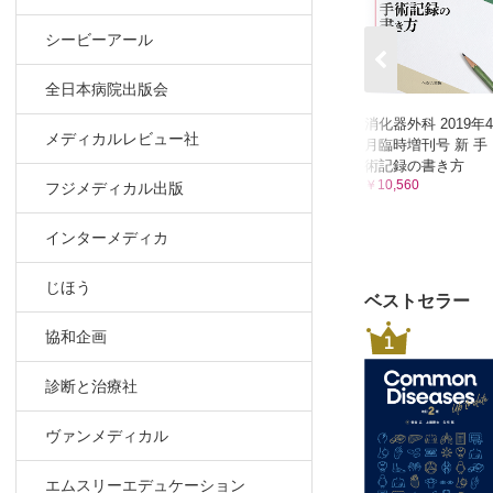
シービーアール
全日本病院出版会
消化器外科 2019年4
メディカルレビュー社
月臨時増刊号 新 手
術記録の書き方
￥10,560
フジメディカル出版
インターメディカ
じほう
ベストセラー
協和企画
1
診断と治療社
ヴァンメディカル
エムスリーエデュケーション