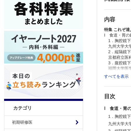
内容
特集 これぞ
Ⅰ 食道・胃
1．胸腔鏡下
九州大学大学
2．縦隔鏡下
京都府立医科
3．腹腔鏡下
福岡大学医学
）ほか
すべてを表示
＞
消化器外科
目次
※本製品はP
製品のご購入
推奨ブラウザ： Fi
カテゴリ
Ⅰ 食道・胃
1．胸腔鏡
初期研修医
九州大学大