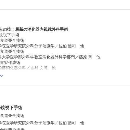
5．腹腔鏡下直腸高位前方切除術
近畿大学医学部外科／川村 純一郎 他
6．腹腔鏡下低位前方切除術
東邦大学医療センター大森病院消化器センター外科／船橋
他
達人の技！最新の消化器内視鏡外科手術
7．腹腔鏡下内肛門括約筋切除術（ISR）
の鏡視下手術
佐久総合病院佐久医療センター下部消化管外科／秋山 岳 
食道亜全摘術
8．腹腔鏡下腹会陰式直腸切断術
京都大学大学院医学研究科消化管外科／吉冨 摩美 他
院医学研究院外科分子治療学／佐伯 浩司 他
9．腹腔鏡下側方リンパ節郭清術
食道亜全摘術
北里大学医学部下部消化管外科学／山梨 高広 他
大学医学部外科学教室消化器外科学部門／藤原 斉 他
10．経肛門TME
胃管作成術
札幌医科大学消化器・総合，乳腺・内分泌外科／西舘 敏彦
部消化器外科／吉村 文博 他
11．腹腔鏡下骨盤内臓器全摘術
国立病院機構大阪医療センター／関本 貢嗣 他
Ⅲ 肝・胆・膵・脾の鏡視下手術
バックナンバー
1．腹腔鏡下肝部分切除術
昭和大学医学部消化器・一般外科／青木 武士 他
Cでの閲覧も可能です。
2．腹腔鏡下肝亜区域切除術
後、「購入済ライセンス一覧」より、オンライン環境で閲覧可能なPDF
がん・感染症センター都立駒込病院肝胆膵外科／大目 祐介
refox 最新版 / Google Chrome 最新版 / Safari 最新版
の鏡視下手術
3．腹腔鏡下肝外側区域切除術
東京医科歯科大学大学院医歯薬総合研究科肝胆膵外科／加藤
下食道亜全摘術
敬 他
学院医学研究院外科分子治療学／佐伯 浩司 他
4．腹腔鏡下肝前区域切除術
慶應義塾大学医学部外科学（一般・消化器）／阿部 雄太 