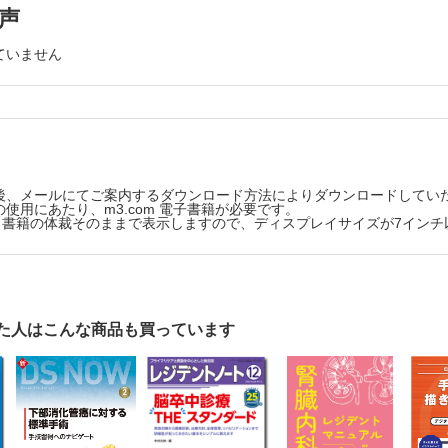
消化器外科／岡崎 直人 他
声
下結腸右半切除術
ていません
医学部外科学講座／合志 健一 他
下横行結腸切除術
医学部附属浦安病院消化器・一般外科／福永 正氣 他
下結腸左半切除術
学第一外科学講座／平田 敬治 他
下直腸高位前方切除術
後、メールにてご案内するダウンロード方法によりダウンロードしてい
学部外科／川村 純一郎 他
使用にあたり、m3.com 電子書籍が必要です。
版は、書籍の体裁そのままで表示しますので、ディスプレイサイズが7イン
下低位前方切除術
療センター大森病院消化器センター外科／船橋 公彦 他
内肛門括約筋切除術（ISR）
院佐久医療センター下部消化管外科／秋山 岳 他
た人はこんな商品も買っています
下腹会陰式直腸切断術
学院医学研究科消化管外科／吉冨 摩美 他
下側方リンパ節郭清術
学部下部消化管外科学／山梨 高広 他
TME