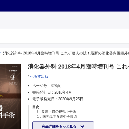
消化器外科 2018年4月臨時増刊号 これぞ達人の技！最新の消化器内視鏡外
消化器外科 2018年4月臨時増刊号 
/
へるす出版
ページ数 :
328頁
書籍発行日 :
2018年4月
電子版発売日 :
2020年9月25日
目次
Ⅰ 食道・胃の鏡視下手術
1．胸腔鏡下食道亜全摘術
九州大学大学院医学研究院外科分子治療学／佐伯 浩司 他
商品詳細をもっと見る
2．縦隔鏡下食道亜全摘術