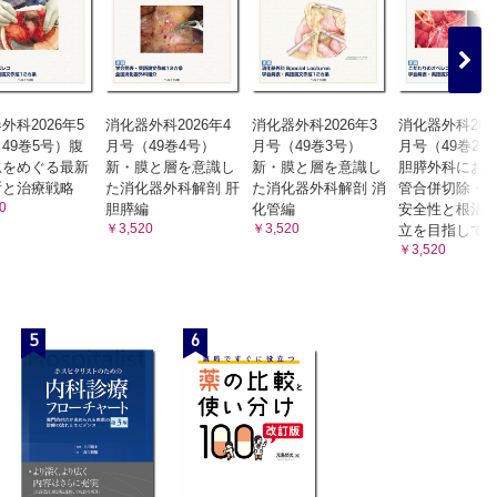
外科2026年5
消化器外科2026年4
消化器外科2026年3
消化器外科202
49巻5号）腹
月号（49巻4号）
月号（49巻3号）
月号（49巻2
急をめぐる最新
新・膜と層を意識し
新・膜と層を意識し
胆膵外科にお
断と治療戦略
た消化器外科解剖 肝
た消化器外科解剖 消
管合併切除・
0
胆膵編
化管編
安全性と根治
￥3,520
￥3,520
立を目指して
￥3,520
5
6