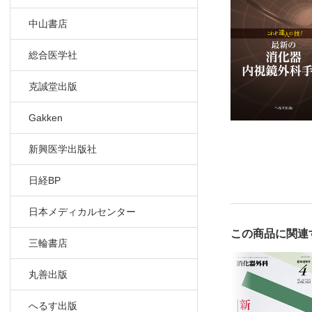
8．腹腔鏡
中山書店
堺市立総合
9．腹腔鏡
総合医学社
長崎大学大
10．腹腔
克誠堂出版
国際医療福
11．腹腔鏡
Gakken
名古屋第二
新興医学出版社
12．腹腔
日本医科大
日経BP
13．腹腔
東京医科大
日本メディカルセンター
14．腹腔鏡
この商品に関連
岩手医科大
三輪書店
丸善出版
へるす出版