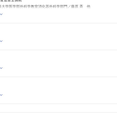
下食道亜全摘術
5．腹腔鏡下肝後区域切除術
科大学医学部外科学教室消化器外科学部門／藤原 斉 他
済生会熊本病院外科センター／林 洋光 他
下胃管作成術
6．腹腔鏡下右肝切除術
東邦大学医学部外科学講座一般・消化器外科学分野／大塚 
学部消化器外科／吉村 文博 他
郎 他
下噴門形成術
7．腹腔鏡下左肝切除術
大阪市立総合医療センター肝胆膵外科／金沢 景繁 他
生大学総合消化器外科学／後藤 愛 他
8．腹腔鏡下肝右3区域切除術
下大網充塡術
堺市立総合医療センター肝胆膵外科／中平 伸 他
療センター中央市民病院外科／近藤 正人
9．腹腔鏡補助下肝グラフト採取術（ハイブリッド肝グラフ
術）
下噴門側胃切除術
長崎大学大学院医歯薬学総合研究科移植・消化器外科学／曽
学院医歯薬学総合研究科消化器外科学／西﨑 正彦 他
彦 他
10．腹腔鏡下肝囊胞開窓術
胃部分切除術（LECSを中心に）
国際医療福祉大学市川病院消化器外科／板野 理 他
病院消化器センター胃外科／髙橋 遼 他
11．腹腔鏡下胆囊摘出術
下幽門側胃切除術
名古屋第二赤十字病院第一一般消化器外科／坂本 英至 他
12．腹腔鏡下膵頭十二指腸切除術
学上部消化管外科／倉橋 康典 他
日本医科大学消化器外科／中村 慶春 他
下胃全摘術
13．腹腔鏡下膵体尾部切除術
んセンター消化器外科／大森 健 他
東京医科大学医学部消化器・小児外科学分野／永川 裕一 
14．腹腔鏡下脾摘出術
腸・肛門の鏡視下手術
岩手医科大学医学部外科学講座／佐々木 章 他
下直腸後方固定術