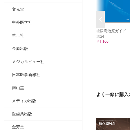
札幌医科大
文光堂
11．腹腔
国立病院機
中外医学社
Ⅲ 肝・胆・
糖尿病治療ガイド
1．腹腔鏡
羊土社
2024
昭和大学医
￥1,100
2．腹腔鏡
金原出版
がん・感染
メジカルビュー社
3．腹腔鏡
東京医科歯
日本医事新報社
4．腹腔鏡
慶應義塾大
南山堂
5．腹腔鏡
よく一緒に購入
済生会熊本
メディカ出版
6．腹腔鏡
東邦大学医
医歯薬出版
7．腹腔鏡
金芳堂
大阪市立総