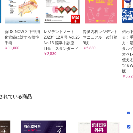
学消化器・総合，乳腺・内分泌外科／西舘 敏彦 他
鏡下骨盤内臓器全摘術
構大阪医療センター／関本 貢嗣 他
膵・脾の鏡視下手術
新DS NOW 2 下部消
レジデントノート
腎臓内科レジデント
伝わ
下肝部分切除術
化管癌に対する標準
2023年12月号 Vol.25
マニュアル 改訂第
る！
学部消化器・一般外科／青木 武士 他
手術
No.13 脳卒中診療
9版
方・
￥11,000
￥5,830
THE スタンダード
タル
下肝亜区域切除術
￥2,530
オペ
症センター都立駒込病院肝胆膵外科／大目 祐介 他
使え
下肝外側区域切除術
ツ＆W
版
科大学大学院医歯薬総合研究科肝胆膵外科／加藤 智敬 他
￥5,72
下肝前区域切除術
学医学部外科学（一般・消化器）／阿部 雄太 他
下肝後区域切除術
されている商品
病院外科センター／林 洋光 他
下右肝切除術
学部外科学講座一般・消化器外科学分野／大塚 由一郎 他
下左肝切除術
合医療センター肝胆膵外科／金沢 景繁 他