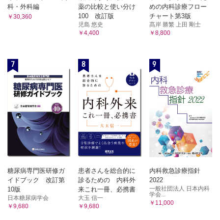
科・外科編
薬の比較と使い分け
めの内科診療フロー
100 改訂版
チャート第3版
￥30,360
児島 悠史
髙岸 勝繁 上田 剛士
￥4,400
￥8,800
7
8
9
糖尿病専門医研修ガ
患者さんを総合的に
内科救急診療指針
イドブック 改訂第
診るための 内科外
2022
一般社団法人 日本内科
10版
来これ一冊、必携書
学会...
日本糖尿病学会
大玉 信一
￥11,000
￥9,680
￥9,680