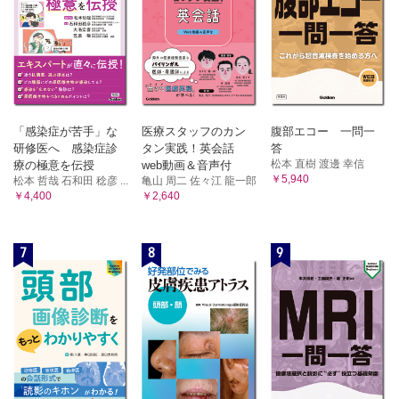
「感染症が苦手」な
医療スタッフのカン
腹部エコー 一問一
研修医へ 感染症診
タン実践！英会話
答
松本 直樹 渡邊 幸信
療の極意を伝授
web動画＆音声付
￥5,940
松本 哲哉 石和田 稔彦 ...
亀山 周二 佐々江 龍一郎
￥4,400
￥2,640
7
8
9