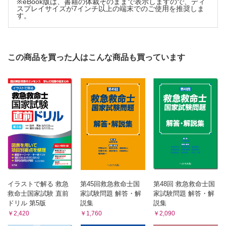
※eBook版は、書籍の体裁そのままで表示しますので、ディ
スプレイサイズが7インチ以上の端末でのご使用を推奨しま
す。
この商品を買った人はこんな商品も買っています
イラストで解る 救急
第45回救急救命士国
第48回 救急救命士国
救命士国家試験 直前
家試験問題 解答・解
家試験問題 解答・解
ドリル 第5版
説集
説集
￥2,420
￥1,760
￥2,090