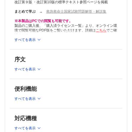
改訂第９版 ・改訂第10版の標準テキスト参照ページを掲載
まとめて学ぶ
→
救急救命士国家試験問題解答・解説集
※本製品はPCでの閲覧も可能です。
製品のご購入後、「購入済ライセンス一覧」より、オンライン環
境で閲覧可能なPDF版をご覧いただけます。詳細は
こちら
でご確
認ください。
推奨ブラウザ： Firefox 最新版 / Google Chrome 最新版 / Safari
すべてを表示
最新版
序文
すべてを表示
便利機能
すべてを表示
対応機種
すべてを表示