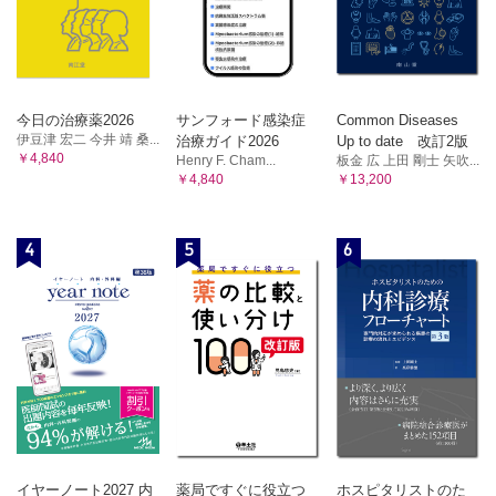
今日の治療薬2026
サンフォード感染症
Common Diseases
伊豆津 宏二 今井 靖 桑...
治療ガイド2026
Up to date 改訂2版
￥4,840
Henry F. Cham...
板金 広 上田 剛士 矢吹...
￥4,840
￥13,200
4
5
6
イヤーノート2027 内
薬局ですぐに役立つ
ホスピタリストのた