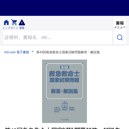


書籍
メニュー
トップ
カート
重要
m3.com 電子書籍
第43回救急救命士国家試験問題解答・解説集