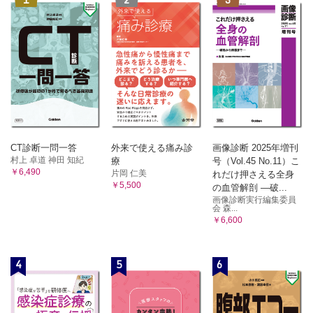
CT診断一問一答
外来で使える痛み診
画像診断 2025年増刊
村上 卓道 神田 知紀
療
号（Vol.45 No.11）こ
￥6,490
片岡 仁美
れだけ押さえる全身
￥5,500
の血管解剖 ―破...
画像診断実行編集委員
会 森...
￥6,600
4
5
6