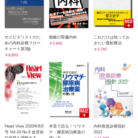
浄化器の使い分け
Practical prescriptions for long hemodialysis and frequent
hemodialysis
前田 兼徳
Kanenori Maeda
ホスピタリストのた
無敵の腎臓内科
これだけは知ってお
9有用な水溶性小分子をいかに保持するか
めの内科診療フロー
きたい透析療法
￥5,940
How to retain useful water-soluble small molecules
チャート第3版
￥3,740
下門 清志
￥8,800
Kiyoshi Shimokado
10Patient-reported outcomeを基にした血液浄化器の選択
Dialysis modality and dialyzer membrane choice based on
patient-reported outcomes
政金 生人
Ikuto Masakane
11-1［コラム］高齢者に適したダイアライザとは
長尾 尋智
11-2［コラム］小児における血液透析関連機器の選択
石塚 喜世伸
連載一覧
Heart View 2020年8月
本音で語る！リウマ
内科救急診療指針
号 Vol.24 No.8 血管炎
チ・膠原病治療薬の
2022
0塩はカラダに蓄積してきます
症候群を理解する
使い方