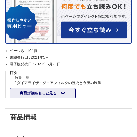
ページ数 :
104頁
書籍発行日 :
2021年5月
電子版発売日 :
2021年5月21日
目次
特集一覧
1ダイアライザ・ダイアフィルタの歴史と今後の展望
The past and the future of dialyzers and diafilters for dialysis therapy
商品詳細をもっと見る
峰島 三千男
Michio Mineshima
2海外とわが国のダイアライザ・ダイアフィルタの比較
Comparison of dialyzers/diafilters in Japan and those in other
商品情報
countries
山下 明泰
Akihiro C. Yamashita
3-1Pro-Con debate：ダイアライザ・ダイアフィルタでアルブミン漏出