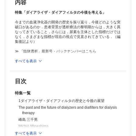
は必要か (1) Moderator's view：血液透析におけるアルブミンのもつ意
内容
義
Significance of serum albumin level in patients on hemodialysis
花房 規男
特集「ダイアライザ・ダイアフィルタの今後を考える」
Norio Hanafusa
今までの血液浄化器の開発の歴史を振り返り，今後どのような突
3-2Pro-Con debate：ダイアライザ・ダイアフィルタでアルブミンの漏
破口があるのか．患者背景が透析療法の黎明期からは，大きく異
出は必要か (2) Pro：血液透析・血液透析濾過ではアルブミン漏出は必
なってきていること，さらには，尿素を主体とした指標だけでは
要である
Albumin leakage is necessary in hemodialysis and hemodiafiltration
なく，さまざまな指標が現在の視点で見直されてきている．（編
therapy
集後記より）
櫻井 健治
Kenji Sakurai
≫ 「臨牀透析」最新号・バックナンバーはこちら
3-3Pro-Con debate：ダイアライザ・ダイアフィルタでアルブミンの漏
出は必要か (3) Con：血液透析・血液透析濾過ではアルブミン漏出をで
※本製品はPCでの閲覧も可能です。
すべてを表示
製品のご購入後、「購入済ライセンス一覧」より、オンライン環
きるかぎり少なくするべきである
Dialysis-related albumin loss should be minimized
境で閲覧可能なPDF版をご覧いただけます。詳細は
こちら
でご確
阿部 雅紀
認ください。
Masanori Abe
目次
推奨ブラウザ： Firefox 最新版 / Google Chrome 最新版 / Safari
421世紀における生体適合性とは
最新版
Biocompatibility for the 21st century
特集一覧
小久保 謙一
Kenichi Kokubo
1ダイアライザ・ダイアフィルタの歴史と今後の展望
5血液浄化膜における吸着の意義
The past and the future of dialyzers and diafilters for dialysis
The significance of adsorption in blood purification membrane
therapy
友 雅司
峰島 三千男
Tadashi Tomo
Michio Mineshima
6小分子蛋白の効率よい除去―アルブミンとα1-MGの除去特性
Efficient removal of the small molecular weight protein -- removal
2海外とわが国のダイアライザ・ダイアフィルタの比較
すべてを表示