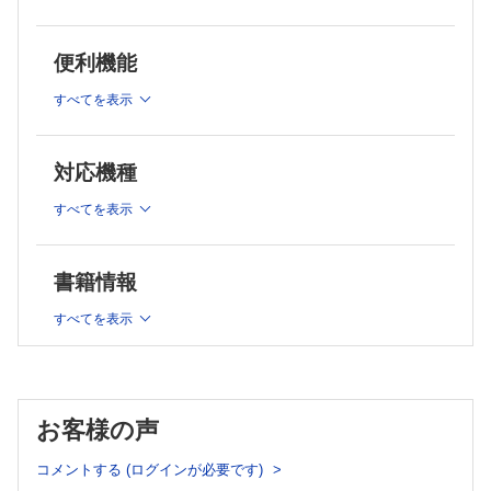
properties of albumin and α1-microglobulin
Comparison of dialyzers/diafilters in Japan and those in other
長沼 俊秀
countries
Toshihide Naganuma
山下 明泰
便利機能
7治療法（HD，HDF）からみた血液浄化器の使い分け
Akihiro C. Yamashita
Proper use of blood purifier from the viewpoint of treatment methods
すべてを表示
(HD,HDF)
3-1Pro-Con debate：ダイアライザ・ダイアフィルタでアルブ
島 久登
ミン漏出は必要か (1) Moderator's view：血液透析における
Hisato Shima
アルブミンのもつ意義
8治療のスケジュール（長時間透析，頻回透析）からみた血液浄化器の
対応機種
Significance of serum albumin level in patients on
使い分け
hemodialysis
Practical prescriptions for long hemodialysis and frequent
すべてを表示
花房 規男
hemodialysis
Norio Hanafusa
前田 兼徳
3-2Pro-Con debate：ダイアライザ・ダイアフィルタでアルブ
Kanenori Maeda
書籍情報
ミンの漏出は必要か (2) Pro：血液透析・血液透析濾過では
9有用な水溶性小分子をいかに保持するか
アルブミン漏出は必要である
How to retain useful water-soluble small molecules
すべてを表示
下門 清志
Albumin leakage is necessary in hemodialysis and
Kiyoshi Shimokado
hemodiafiltration therapy
10Patient-reported outcomeを基にした血液浄化器の選択
櫻井 健治
Dialysis modality and dialyzer membrane choice based on patient-
Kenji Sakurai
reported outcomes
3-3Pro-Con debate：ダイアライザ・ダイアフィルタでアルブ
政金 生人
お客様の声
ミンの漏出は必要か (3) Con：血液透析・血液透析濾過では
Ikuto Masakane
アルブミン漏出をできるかぎり少なくするべきである
11-1［コラム］高齢者に適したダイアライザとは
コメントする (ログインが必要です)
長尾 尋智
Dialysis-related albumin loss should be minimized