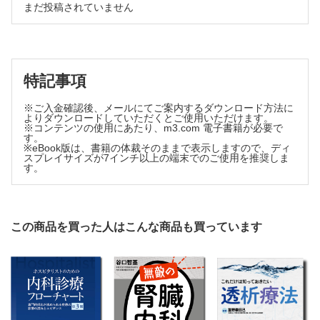
11-2［コラム］小児における血液透析関連機器の選択
まだ投稿されていません
阿部 雅紀
石塚 喜世伸
Masanori Abe
連載一覧
421世紀における生体適合性とは
0塩はカラダに蓄積してきます
Biocompatibility for the 21st century
西山 成
OPINION
小久保 謙一
特記事項
12溶血性貧血で発症し，急性腎障害を合併した1例
Kenichi Kokubo
越野 昌子
5血液浄化膜における吸着の意義
※ご入金確認後、メールにてご案内するダウンロード方法に
ケース・スタディ
よりダウンロードしていただくとご使用いただけます。
The significance of adsorption in blood purification membrane
13心内血栓による上腕動脈血栓塞栓症でシャント閉塞を認めた1例
※コンテンツの使用にあたり、m3.com 電子書籍が必要で
大野 和寿
友 雅司
す。
症例による透析患者の画像診断
※eBook版は、書籍の体裁そのままで表示しますので、ディ
Tadashi Tomo
スプレイサイズが7インチ以上の端末でのご使用を推奨しま
6小分子蛋白の効率よい除去―アルブミンとα1-MGの除去特性
す。
Efficient removal of the small molecular weight protein --
removal properties of albumin and α1-microglobulin
長沼 俊秀
この商品を買った人はこんな商品も買っています
Toshihide Naganuma
7治療法（HD，HDF）からみた血液浄化器の使い分け
Proper use of blood purifier from the viewpoint of treatment
methods (HD,HDF)
島 久登
Hisato Shima
8治療のスケジュール（長時間透析，頻回透析）からみた血液