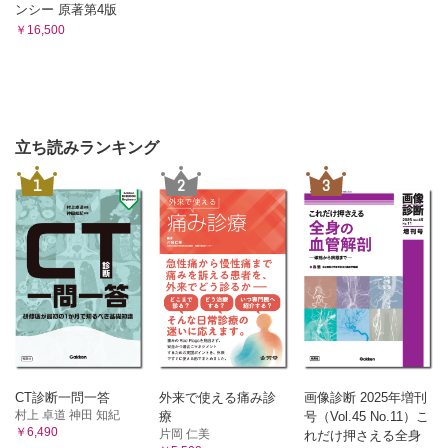
ンシー 原著第4版
￥16,500
立ち読みランキング
1
2
3
CT診断一問一答
外来で使える痛み診
画像診断 2025年増刊
村上 卓道 神田 知紀
療
号（Vol.45 No.11）こ
￥6,490
片岡 仁美
れだけ押さえる全身