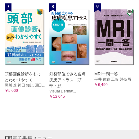
7
8
9
頭部画像診断をもっ
好発部位でみる皮膚
MRI一問一答
平井 俊範 工藤 與亮 堀...
とわかりやすく
疾患アトラス 頭
￥6,490
黒川 遼 神田 知紀 原田...
部・顔
￥5,060
Visual Dermat...
￥12,045

電子書籍メニュー