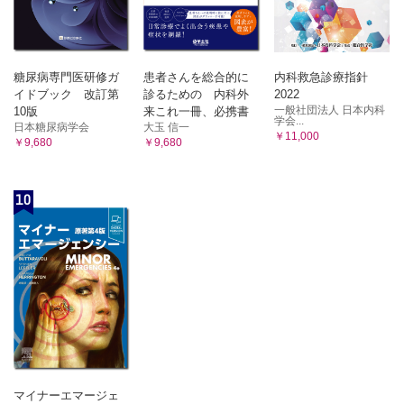
糖尿病専門医研修ガ
患者さんを総合的に
内科救急診療指針
イドブック 改訂第
診るための 内科外
2022
一般社団法人 日本内科
10版
来これ一冊、必携書
学会...
日本糖尿病学会
大玉 信一
￥11,000
￥9,680
￥9,680
10
マイナーエマージェ