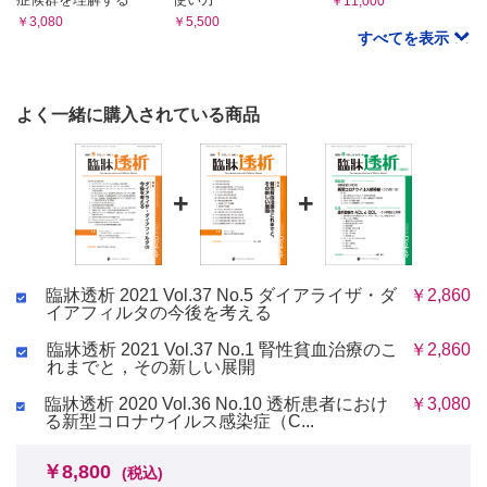
￥11,000
西山 成
￥3,080
￥5,500
OPINION
すべてを表示
12溶血性貧血で発症し，急性腎障害を合併した1例
越野 昌子
ケース・スタディ
よく一緒に購入されている商品
13心内血栓による上腕動脈血栓塞栓症でシャント閉塞を認めた
1例
大野 和寿
症例による透析患者の画像診断
+
+
臨牀透析 2021 Vol.37 No.5 ダイアライザ・ダ
￥2,860
イアフィルタの今後を考える
臨牀透析 2021 Vol.37 No.1 腎性貧血治療のこ
￥2,860
れまでと，その新しい展開
臨牀透析 2020 Vol.36 No.10 透析患者におけ
￥3,080
る新型コロナウイルス感染症（C...
￥8,800
(税込)