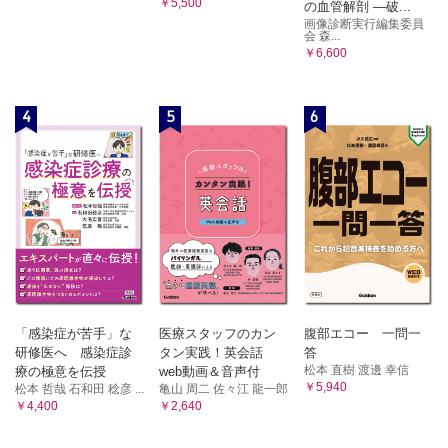
￥5,500
の血管解剖 ―破...
画像診断実行編集委員
会 森...
￥6,600
4
5
6
「感染症が苦手」な
医療スタッフのカン
腹部エコー 一問一
研修医へ 感染症診
タン実践！英会話
答
松本 直樹 渡邊 幸信
療の極意を伝授
web動画＆音声付
￥5,940
松本 哲哉 石和田 稔彦 ...
亀山 周二 佐々江 龍一郎
￥4,400
￥2,640