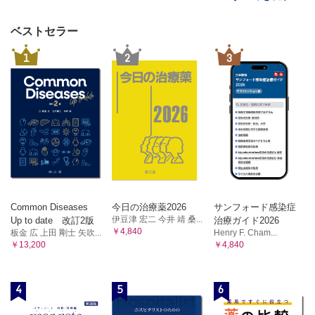
ベストセラー
1
2
3
Common Diseases
今日の治療薬2026
サンフォード感染症
伊豆津 宏二 今井 靖 桑...
Up to date 改訂2版
治療ガイド2026
￥4,840
板金 広 上田 剛士 矢吹...
Henry F. Cham...
￥13,200
￥4,840
4
5
6