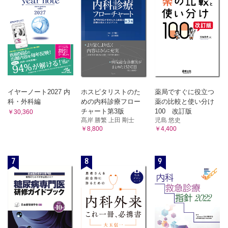
イヤーノート2027 内
ホスピタリストのた
薬局ですぐに役立つ
科・外科編
めの内科診療フロー
薬の比較と使い分け
チャート第3版
100 改訂版
￥30,360
髙岸 勝繁 上田 剛士
児島 悠史
￥8,800
￥4,400
7
8
9