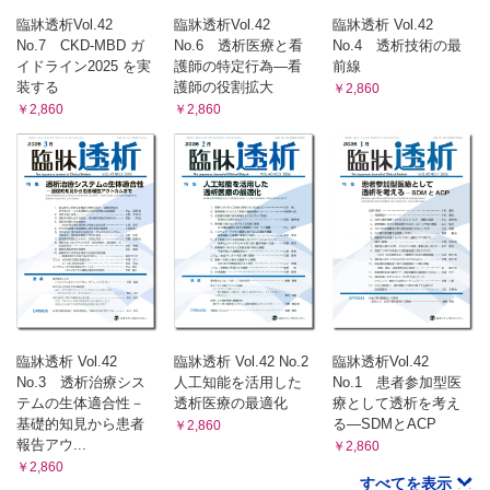
臨牀透析Vol.42
臨牀透析Vol.42
臨牀透析 Vol.42
No.7 CKD-MBD ガ
No.6 透析医療と看
No.4 透析技術の最
イドライン2025 を実
護師の特定行為―看
前線
装する
護師の役割拡大
￥2,860
￥2,860
￥2,860
臨牀透析 Vol.42
臨牀透析 Vol.42 No.2
臨牀透析Vol.42
No.3 透析治療シス
人工知能を活用した
No.1 患者参加型医
テムの生体適合性－
透析医療の最適化
療として透析を考え
基礎的知見から患者
る―SDMとACP
￥2,860
報告アウ...
￥2,860
￥2,860
すべてを表示