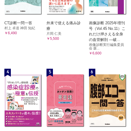
CT診断一問一答
外来で使える痛み診
画像診断 2025年増刊
村上 卓道 神田 知紀
療
号（Vol.45 No.11）こ
￥6,490
片岡 仁美
れだけ押さえる全身
￥5,500
の血管解剖 ―破...
画像診断実行編集委員
会 森...
￥6,600
4
5
6