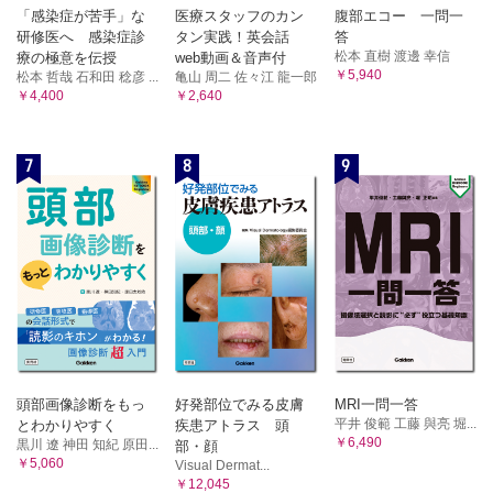
「感染症が苦手」な
医療スタッフのカン
腹部エコー 一問一
研修医へ 感染症診
タン実践！英会話
答
松本 直樹 渡邊 幸信
療の極意を伝授
web動画＆音声付
￥5,940
松本 哲哉 石和田 稔彦 ...
亀山 周二 佐々江 龍一郎
￥4,400
￥2,640
7
8
9
頭部画像診断をもっ
好発部位でみる皮膚
MRI一問一答
平井 俊範 工藤 與亮 堀...
とわかりやすく
疾患アトラス 頭
￥6,490
黒川 遼 神田 知紀 原田...
部・顔
￥5,060
Visual Dermat...
￥12,045