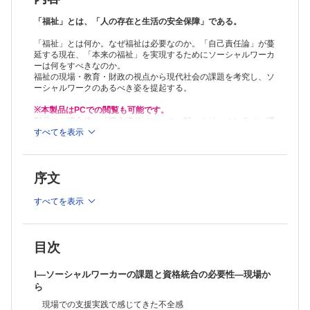
代行主義ばかりの社会起業と社会福祉
アドボカシー活動と権利擁護
「福祉」とは、「人の存在と生活の安全保障」である。
ホームレス支援で出会ったおじさんたちに社会構造を教わる
「福祉」とは何か。なぜ福祉は必要なのか。「自己責任論」が蔓
エンパワメント権利擁護の意味―パウロフレイレを参考にして
延する現在、「本来の福祉」を実現するためにソーシャルワーカ
ソーシャルアクションを志向するソーシャルワークへ
ーは何をすべきなのか。
ソーシャルワークのアソシエーション論
福祉の現場・教育・財政の視点から現代社会の課題を考究し、ソ
共助を推進する地域福祉からの転換を
ーシャルワークのあるべき姿を提起する。
福祉専門職は「官僚制」からの脱却を―デヴィッドグレーバーを参考に
して
※本製品はPCでの閲覧も可能です。
まとめ
製品のご購入後、「購入済ライセンス一覧」より、オンライン環
Ⅲ―ソーシャルワーカーの課題―育成（教育）から
境で閲覧可能なPDF版をご覧いただけます。詳細は
すべてを表示
こちら
でご確
認ください。
はじめに
推奨ブラウザ： Firefox 最新版 / Google Chrome 最新版 / Safari
｢社会福祉士及び介護福祉士法」制定前後の教育の違い
最新版
福祉現場における実践とソーシャルワーク教育との乖離
序文
2000年代に入って顕著化した社会福祉士養成教育の課題
2007年の社会福祉士養成課程の教育カリキュラム改正のメリットとデ
すべてを表示
メリット
｢ソーシャルワーク専門職のグローバル定義」がソーシャルワーク教育
に及ぼす影響
地域共生社会の実現と社会福祉士制度の見直し
目次
ソーシャルワーク教育におけるさまざまな課題
本章のおわりに
Ⅰ―ソーシャルワーカーの課題と資格統合の必要性―現場か
Ⅳ―福祉にとっての財政問題―「共同の財布」はどこへ
ら
なぜ財政を語るのか
現場での支援実践で感じてきた不全感
｢必要」を満たす「共同の財布」