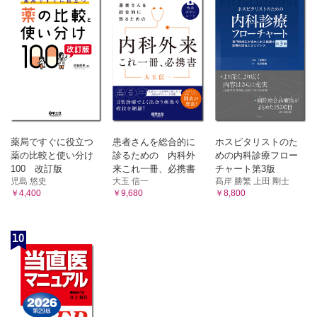
薬局ですぐに役立つ
患者さんを総合的に
ホスピタリストのた
薬の比較と使い分け
診るための 内科外
めの内科診療フロー
100 改訂版
来これ一冊、必携書
チャート第3版
児島 悠史
大玉 信一
髙岸 勝繁 上田 剛士
￥4,400
￥9,680
￥8,800
10