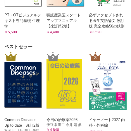
PT・OTビジュアルテ
嘱託産業医スタート
必ずアクセプトされ
キスト専門基礎 生理
アップマニュアル
る医学英語論文 改訂
学
【改訂第2版】
版 完全攻略50の鉄則
￥5,500
￥4,400
￥3,520
ベストセラー
1
2
3
Common Diseases
今日の治療薬2026
イヤーノート2027 内
伊豆津 宏二 今井 靖 桑...
Up to date 改訂2版
科・外科編
￥4,840
板金 広 上田 剛士 矢吹...