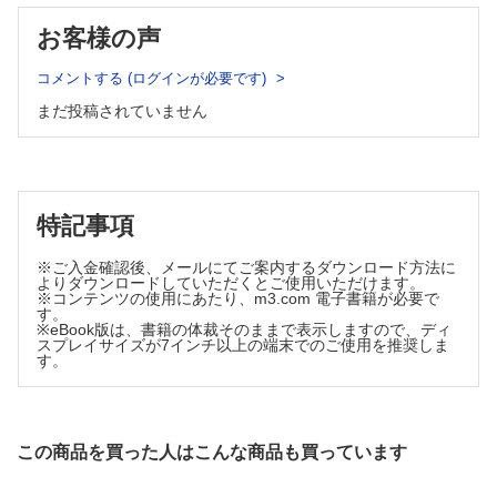
まとめ
Ⅲ―ソーシャルワーカーの課題―育成（教育）から
お客様の声
はじめに
コメントする (ログインが必要です)
｢社会福祉士及び介護福祉士法」制定前後の教育の違い
福祉現場における実践とソーシャルワーク教育との乖離
まだ投稿されていません
2000年代に入って顕著化した社会福祉士養成教育の課題
2007年の社会福祉士養成課程の教育カリキュラム改正のメリ
ットとデメリット
｢ソーシャルワーク専門職のグローバル定義」がソーシャルワ
ーク教育に及ぼす影響
特記事項
地域共生社会の実現と社会福祉士制度の見直し
※ご入金確認後、メールにてご案内するダウンロード方法に
ソーシャルワーク教育におけるさまざまな課題
よりダウンロードしていただくとご使用いただけます。
本章のおわりに
※コンテンツの使用にあたり、m3.com 電子書籍が必要で
す。
Ⅳ―福祉にとっての財政問題―「共同の財布」はどこへ
※eBook版は、書籍の体裁そのままで表示しますので、ディ
スプレイサイズが7インチ以上の端末でのご使用を推奨しま
なぜ財政を語るのか
す。
｢必要」を満たす「共同の財布」
根底にある「自己責任主義」
自分で自分を追いつめる
根づいた自己責任主義
この商品を買った人はこんな商品も買っています
自己責任主義と給付の３側面
隅に追いやられる「税による社会福祉」