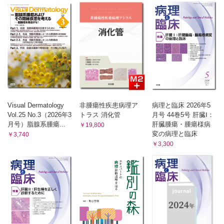
第41章 A Profession is not a Business
鑑別診断
高度専門職業はビジネス（事業）ではない
第18章 Pitfalls in Diagnosis
第42章 The Master-Word in Medicine
医学を統べる言葉
診断の落とし穴
第43章 The Magic Word in Medicine
第19章 Exception
医学における魔法の言葉
例外
第44章 Farewell
別れの言葉
第20章 Mythology
AFTERWORD あとがき
神話学
連載の終わりにあたって
第21章 Cliches
Visual Dermatology
非腫瘍性疾患病理ア
病理と臨床 2026年5
索引
常套句（陳腐な決まり文句）
Vol.25 No.3（2026年3
トラス 消化管
月号 44巻5号 肝臓Ⅰ：
第22章 Clinical Miscues as Clues to Accurate
月号）脂腺系腫瘍...
肝臓腫瘍・腫瘍様病
￥19,800
Histopathologic Diagnosis
変の病理と臨床
￥3,740
￥3,300
正確な組織診断の手がかりとなる臨床側からの誤った合図（臨
床の誤診）
第23章 Clinical Implications of Particular
Histopathologic Findings
特定の病理組織学的所見の臨床的意義
第24章 Important or Not?
重要な所見か、否か？