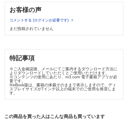
一般病理学と皮膚病理学は一つの病理学である
第29章 Construction of an Informative Pathology Report
第9章 Lives of Lesions
お客様の声
有用な病理報告書の作成
第30章 Limitations of the Method
病変の一生（時間的推移）
診断法の限界
コメントする (ログインが必要です)
第10章 Variable Expressions of a Single Process
第31章 Advantages and Disadvantages of Clinical History
まだ投稿されていません
一つの疾患（病的過程）の多彩な表現
臨床情報・病歴の功罪
第32章 The Issues of Alleged Negligence and of Behavior in Matters
第11章 Criteria for Diagnosis
Medical-Legal
診断基準
医事裁判における医療過誤告訴と言動の問題
第12章 Illusion and Reality
第33章 Individuality, Imagination, and Originality
個別性、想像力、そして独自性
特記事項
錯覚と現実（錯誤と事実）
第34章 Skepticism, Reflection, Resistance, Responsibility and Tenacity
第13章 Clues to Diagnosis
懐疑、熟考、抵抗、責任、そして持続
※ご入金確認後、メールにてご案内するダウンロード方法に
第35章 Taking the Subject（not Oneself）Seriously
診断の手掛かり所見
よりダウンロードしていただくとご使用いただけます。
（自分のことにではなく）課題に真剣に取り組む
※コンテンツの使用にあたり、m3.com 電子書籍アプリが必
第14章 Pattern Analysis
要です。
第36章 “I Don’t Know”and“I Was Wrong”
※eBook版は、書籍の体裁そのままで表示しますので、ディ
パターン分析
「わかりません」と「間違えました」
スプレイサイズが7インチ以上の端末でのご使用を推奨しま
第37章 Ethics, Etiquette, and Collegiality
す。
第15章 An Algorithmic Method for Histopathologic
倫理、礼儀、そして同僚関係
Diagnosis Based on Pattern Analysis
第38章 I, Myself, Alone
パターン分析に基づく皮膚病理組織のアルゴリズム的診断法
私、私自身、独り
第39章 Collaboration and Sharing
第16章 Histopathologic Look-alikes
この商品を買った人はこんな商品も買っています
共同と共有
病理組織学的瓜（うり）ふたつ
第40章 Educare and Docere
第17章 Differential Diagnosis
教育（の語源と意味）について