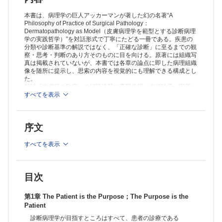
Dermatohistopathology
皮膚病理組織学の修得には臨床皮膚科学の知識が欠かせない
本書は、病理学の巨人アッカーマンが著した幻の名著“A
第7章 Indispensability of Dermatohistopathology to the Mastery of
Philosophy of Practice of Surgical Pathology：
Dermatopathology as Model（皮膚病理学を範型とする診断病理
Clinical Dermatology
学の実践哲学）”を対話形式で丁寧にたどる一冊である。疾患の
臨床皮膚科学に熟達するには皮膚病理組織学の知識が欠かせない
分類や診断基準の解説ではなく、「正確な診断」に至るまでの観
第8章 General Pathology and Dermatopathology are One Pathology
察・思考・判断のあり方そのものに目を向ける。原著には組織写
一般病理学と皮膚病理学は一つの病理学である
真は掲載されていないが、本書では各章の論点に即した病理組織
第9章 Lives of Lesions
像を随所に提示し、思索の内容を視覚的にも理解できる構成とし
病変の一生（時間的推移）
た。
第10章 Variable Expressions of a Single Process
雑誌「皮膚科の臨床」の好評連載に斎田俊明・赤須玲子・宇原
一つの疾患（病的過程）の多彩な表現
久の3名による鼎談を新たに加え、待望の単行本化。
すべてを表示
第11章 Criteria for Diagnosis
診断基準
第12章 Illusion and Reality
序文
錯覚と現実（錯誤と事実）
第13章 Clues to Diagnosis
すべてを表示
診断の手掛かり所見
第14章 Pattern Analysis
パターン分析
第15章 An Algorithmic Method for Histopathologic Diagnosis Based on
目次
Pattern Analysis
パターン分析に基づく皮膚病理組織のアルゴリズム的診断法
第1章 The Patient is the Purpose；The Purpose is the
第16章 Histopathologic Look-alikes
Patient
病理組織学的瓜（うり）ふたつ
診断病理学が目指すところはすべて、患者の診療である
第17章 Differential Diagnosis