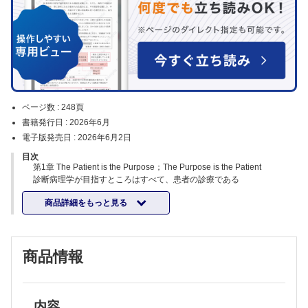
ページ数 :
248頁
書籍発行日 :
2026年6月
電子版発売日 :
2026年6月2日
目次
第1章 The Patient is the Purpose；The Purpose is the Patient
診断病理学が目指すところはすべて、患者の診療である
第2章 The Importance of Historical Perspective
商品詳細をもっと見る
歴史的視点の重要性
第3章 Comprehension of Structure and Function
構造と機能の統合的理解
第4章 Open Mind, Accurate Observation, Profound Knowledge, Critical
商品情報
Thinking, Reasonable Interpretation
開かれた心、正確な観察、深遠な知識、批判的思考、そして合理的解釈
第5章 Precision in Language
言葉の正確さ
第6章 Indispensability of Clinical Dermatology to the Mastery of
内容