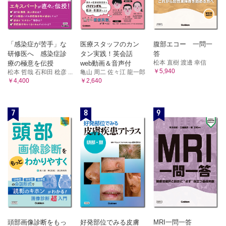
「感染症が苦手」な
医療スタッフのカン
腹部エコー 一問一
研修医へ 感染症診
タン実践！英会話
答
松本 直樹 渡邊 幸信
療の極意を伝授
web動画＆音声付
￥5,940
松本 哲哉 石和田 稔彦 ...
亀山 周二 佐々江 龍一郎
￥4,400
￥2,640
7
8
9
頭部画像診断をもっ
好発部位でみる皮膚
MRI一問一答