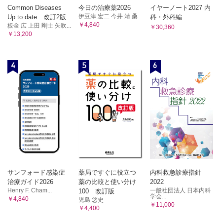
Common Diseases
今日の治療薬2026
イヤーノート2027 内
個別性、想像力、そして独自性
伊豆津 宏二 今井 靖 桑...
Up to date 改訂2版
科・外科編
第34章 Skepticism, Reflection, Resistance,
￥4,840
板金 広 上田 剛士 矢吹...
￥30,360
Responsibility and Tenacity
￥13,200
懐疑、熟考、抵抗、責任、そして持続
第35章 Taking the Subject（not Oneself）Seriously
4
5
6
（自分のことにではなく）課題に真剣に取り組む
第36章 “I Don’t Know”and“I Was Wrong”
「わかりません」と「間違えました」
第37章 Ethics, Etiquette, and Collegiality
倫理、礼儀、そして同僚関係
第38章 I, Myself, Alone
私、私自身、独り
第39章 Collaboration and Sharing
共同と共有
サンフォード感染症
薬局ですぐに役立つ
内科救急診療指針
第40章 Educare and Docere
治療ガイド2026
薬の比較と使い分け
2022
教育（の語源と意味）について
Henry F. Cham...
一般社団法人 日本内科
100 改訂版
学会...
￥4,840
児島 悠史
第41章 A Profession is not a Business
￥11,000
￥4,400
高度専門職業はビジネス（事業）ではない