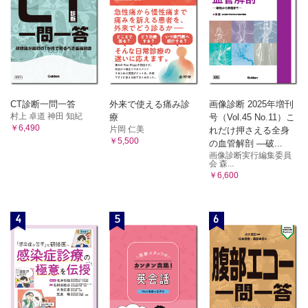
CT診断一問一答
外来で使える痛み診
画像診断 2025年増刊
村上 卓道 神田 知紀
療
号（Vol.45 No.11）こ
￥6,490
片岡 仁美
れだけ押さえる全身
￥5,500
の血管解剖 ―破...
画像診断実行編集委員
会 森...
￥6,600
4
5
6