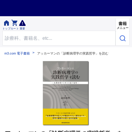


書籍
メニュー
トップ
カート
重要
m3.com 電子書籍
アッカーマンの「診断病理学の実践哲学」を読む