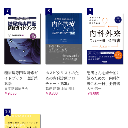
第42章 The Master-Word in Medicine
7
8
9
医学を統べる言葉
第43章 The Magic Word in Medicine
医学における魔法の言葉
第44章 Farewell
別れの言葉
AFTERWORD あとがき
連載の終わりにあたって
索引
糖尿病専門医研修ガ
ホスピタリストのた
患者さんを総合的に
イドブック 改訂第
めの内科診療フロー
診るための 内科外
10版
チャート第3版
来これ一冊、必携書
日本糖尿病学会
髙岸 勝繁 上田 剛士
大玉 信一
￥9,680
￥8,800
￥9,680
10