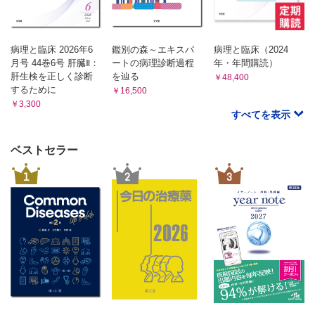
第25章 Unifying Concept
統合概念
第26章 Biopsy
病理と臨床 2026年6
鑑別の森～エキスパ
病理と臨床（2024
生検
月号 44巻6号 肝臓Ⅱ：
ートの病理診断過程
年・年間購読）
第27章 The Best Special Stain
肝生検を正しく診断
を辿る
￥48,400
するために
最高の特殊染色
￥16,500
￥3,300
第28章 Minimizing Errors in Diagnosis
すべてを表示
誤診を最小化する
第29章 Construction of an Informative Pathology Report
ベストセラー
有用な病理報告書の作成
1
2
3
第30章 Limitations of the Method
診断法の限界
第31章 Advantages and Disadvantages of Clinical
History
臨床情報・病歴の功罪
第32章 The Issues of Alleged Negligence and of
Behavior in Matters Medical-Legal
医事裁判における医療過誤告訴と言動の問題
第33章 Individuality, Imagination, and Originality