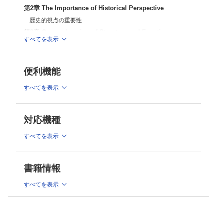
鑑別診断
第2章 The Importance of Historical Perspective
第18章 Pitfalls in Diagnosis
歴史的視点の重要性
診断の落とし穴
第3章 Comprehension of Structure and Function
第19章 Exception
すべてを表示
例外
構造と機能の統合的理解
第20章 Mythology
第4章 Open Mind, Accurate Observation, Profound
神話学
Knowledge, Critical Thinking, Reasonable Interpretation
第21章 Cliches
便利機能
常套句（陳腐な決まり文句）
開かれた心、正確な観察、深遠な知識、批判的思考、そして合
第22章 Clinical Miscues as Clues to Accurate Histopathologic
理的解釈
すべてを表示
Diagnosis
第5章 Precision in Language
正確な組織診断の手がかりとなる臨床側からの誤った合図（臨床の誤
言葉の正確さ
診）
対応機種
第23章 Clinical Implications of Particular Histopathologic Findings
第6章 Indispensability of Clinical Dermatology to the
特定の病理組織学的所見の臨床的意義
Mastery of Dermatohistopathology
すべてを表示
第24章 Important or Not?
皮膚病理組織学の修得には臨床皮膚科学の知識が欠かせない
重要な所見か、否か？
第25章 Unifying Concept
第7章 Indispensability of Dermatohistopathology to the
統合概念
Mastery of Clinical Dermatology
書籍情報
第26章 Biopsy
臨床皮膚科学に熟達するには皮膚病理組織学の知識が欠かせな
生検
すべてを表示
い
第27章 The Best Special Stain
第8章 General Pathology and Dermatopathology are One
最高の特殊染色
Pathology
第28章 Minimizing Errors in Diagnosis
誤診を最小化する