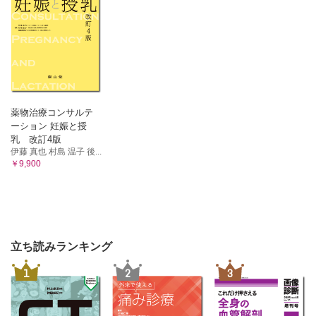
薬物治療コンサルテ
ーション 妊娠と授
乳 改訂4版
伊藤 真也 村島 温子 後...
￥9,900
立ち読みランキング
1
2
3