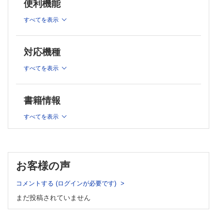
便利機能
綜説
すべてを表示
健やか親子21(第2次)ーすべての子どもが健やかに育つ社会を
目指して
炎症性疾患に対する生物学的製剤の応用性
対応機種
小児急性胃腸炎診療ガイドライン2017の解説ー治療の標準化
と安全な家庭医療の推進を目指して
すべてを表示
非典型溶血性尿毒症症候群(aHUS)の概説と疫学解析
世界への情報発信ー国際学会での発表のすすめ
書籍情報
症例
すべてを表示
奇形腫との鑑別を要した新生児腹腔内遊離卵巣の1例
連載
［小児科臨床教育の実際］第7回 小児科初期臨床研修における
お客様の声
指導医の役割と実際
［最近の外国業績より］感染症
コメントする (ログインが必要です)
まだ投稿されていません