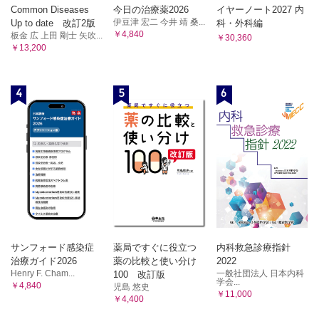
Common Diseases
今日の治療薬2026
イヤーノート2027 内
伊豆津 宏二 今井 靖 桑...
Up to date 改訂2版
科・外科編
￥4,840
板金 広 上田 剛士 矢吹...
￥30,360
￥13,200
4
5
6
サンフォード感染症
薬局ですぐに役立つ
内科救急診療指針
治療ガイド2026
薬の比較と使い分け
2022
Henry F. Cham...
一般社団法人 日本内科
100 改訂版
学会...
￥4,840
児島 悠史
￥11,000
￥4,400