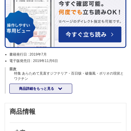
書籍発行日 :
2019年7月
電子版発売日 :
2019年11月6日
目次
特集 あらためて見直すジフテリア・百日咳・破傷風・ポリオの現状と
ワクチン
1.序文にかえてーなぜ今あらためて見直すのか
商品詳細をもっと見る
2.ジフテリアの現状とワクチンの必要性
古宮 伸洋
4.破傷風の現状とワクチンの必要性
5.ポリオの現状とIPVの必要性
商品情報
綜説
健やか親子21(第2次)ーすべての子どもが健やかに育つ社会を目指して
炎症性疾患に対する生物学的製剤の応用性
小児急性胃腸炎診療ガイドライン2017の解説ー治療の標準化と安全な