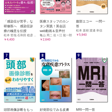
「感染症が苦手」な
医療スタッフのカン
腹部エコー 一問一
研修医へ 感染症診
タン実践！英会話
答
松本 直樹 渡邊 幸信
療の極意を伝授
web動画＆音声付
￥5,940
松本 哲哉 石和田 稔彦 ...
亀山 周二 佐々江 龍一郎
￥4,400
￥2,640
7
8
9
頭部画像診断をもっ
好発部位でみる皮膚
MRI一問一答