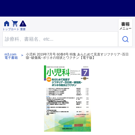


書籍
メニュー
トップ
カート
重要
m3.com
小児科 2019年7月号 60巻8号 特集 あらためて見直すジフテリア･百日
電子書籍
咳･破傷風･ポリオの現状とワクチン【電子版】