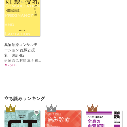
薬物治療コンサルテ
ーション 妊娠と授
乳 改訂4版
伊藤 真也 村島 温子 後...
￥9,900
立ち読みランキング
1
2
3