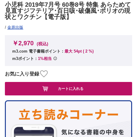
小児科 2019年7月号 60巻8号 特集 あらためて
見直すジフテリア･百日咳･破傷風･ポリオの現
状とワクチン【電子版】
/
金原出版
￥2,970
(税込)
m3.com 電子書籍ポイント：
最大 54pt (
2
%)
m3ポイント：
1%相当
お気に入り登録
カートに入れる