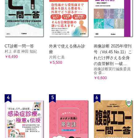
CT診断一問一答
外来で使える痛み診
画像診断 2025年増刊
村上 卓道 神田 知紀
療
号（Vol.45 No.11）こ
￥6,490
片岡 仁美
れだけ押さえる全身
￥5,500
の血管解剖 ―破...
画像診断実行編集委員
会 森...
￥6,600
4
5
6