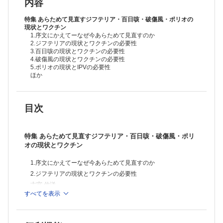
家庭医療の推進を目指して
内容
非典型溶血性尿毒症症候群(aHUS)の概説と疫学解析
世界への情報発信ー国際学会での発表のすすめ
特集 あらためて見直すジフテリア・百日咳・破傷風・ポリオの
症例
現状とワクチン
1.序文にかえてーなぜ今あらためて見直すのか
奇形腫との鑑別を要した新生児腹腔内遊離卵巣の1例
2.ジフテリアの現状とワクチンの必要性
連載
3.百日咳の現状とワクチンの必要性
［小児科臨床教育の実際］第7回 小児科初期臨床研修における指導医の
4.破傷風の現状とワクチンの必要性
役割と実際
5.ポリオの現状とIPVの必要性
［最近の外国業績より］感染症
ほか
目次
特集 あらためて見直すジフテリア・百日咳・破傷風・ポリ
オの現状とワクチン
1.序文にかえてーなぜ今あらためて見直すのか
2.ジフテリアの現状とワクチンの必要性
古宮 伸洋
すべてを表示
4.破傷風の現状とワクチンの必要性
5.ポリオの現状とIPVの必要性