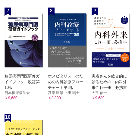
7
8
9
糖尿病専門医研修ガ
ホスピタリストのた
患者さんを総合的に
イドブック 改訂第
めの内科診療フロー
診るための 内科外
10版
チャート第3版
来これ一冊、必携書
日本糖尿病学会
髙岸 勝繁 上田 剛士
大玉 信一
￥9,680
￥8,800
￥9,680
10