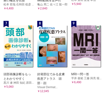
療の極意を伝授
web動画＆音声付
￥5,940
松本 哲哉 石和田 稔彦 ...
亀山 周二 佐々江 龍一郎
￥4,400
￥2,640
7
8
9
頭部画像診断をもっ
好発部位でみる皮膚
MRI一問一答
平井 俊範 工藤 與亮 堀...
とわかりやすく
疾患アトラス 頭
￥6,490
黒川 遼 神田 知紀 原田...
部・顔
￥5,060
Visual Dermat...
￥12,045