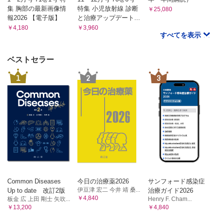
集 胸部の最新画像情
特集 小児放射線 診断
￥25,080
報2026 【電子版】
と治療アップデート...
￥4,180
￥3,960
すべてを表示
ベストセラー
1
2
3
Common Diseases
今日の治療薬2026
サンフォード感染症
伊豆津 宏二 今井 靖 桑...
Up to date 改訂2版
治療ガイド2026
￥4,840
板金 広 上田 剛士 矢吹...
Henry F. Cham...
￥13,200
￥4,840