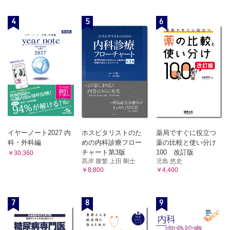
4
5
6
イヤーノート2027 内
ホスピタリストのた
薬局ですぐに役立つ
科・外科編
めの内科診療フロー
薬の比較と使い分け
チャート第3版
100 改訂版
￥30,360
髙岸 勝繁 上田 剛士
児島 悠史
￥8,800
￥4,400
7
8
9