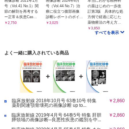
画像診断 2021年1月
画像診断 2024年6月
本当にわかる精神科
号（Vol.41 No.1）関
号（Vol.44 No.7）治
の薬はじめの一歩改
節の解剖を再考する
療に役立つ腹部画像
訂第3版 具体的な処
ー正常＆疾患Cas...
診断レポートのポイ...
方例で経過に応じた
薬物療法の考え方...
￥2,750
￥3,025
￥3,850
すべてを表示
よく一緒に購入されている商品
+
+
臨床放射線 2018年10月号 63巻10号 特集
￥2,860
薬剤関連顎骨壊死の画像診断 up to...
臨床放射線 2019年4月号 64巻5号 特集 肝胆
￥2,860
膵領域の画像診断─良悪性疾患の鑑別を中...