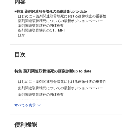
患の鑑別診断
内容
■診療
当院の放射線治療前におけるインフルエンザワクチン接種の現状
■特集 薬剤関連顎骨壊死の画像診断up to date
■症例
はじめに－薬剤関連顎骨壊死における画像検査の重要性
薬剤関連顎骨壊死についての最新ポジションペーパー
乳腺低悪性度(線維腫症様)紡錘細胞癌の1例
薬剤関連顎骨壊死のPET検査
嚢胞性腫瘤の形態を示した膵神経内分泌腫瘍の1例
薬剤関連顎骨壊死のCT、MRI
膵リンパ上皮嚢胞の1例－CT、MRIおよび腫瘍マーカーの有用性
ほか
悪性傍神経節腫の骨転移に対して放射線治療が有効であった1例
■情報
昭和大学における働き方改革と放射線治療科におけるその実態
■連載
目次
今月の症例
特集 薬剤関連顎骨壊死の画像診断up to date
はじめに－薬剤関連顎骨壊死における画像検査の重要性
薬剤関連顎骨壊死についての最新ポジションペーパー
薬剤関連顎骨壊死のPET検査
薬剤関連顎骨壊死のCT、MRI
すべてを表示
薬剤関連顎骨壊死の早期発見における骨シンチグラフィおよび
FDG-PETの有用性
骨吸収抑制薬長期投与における顎骨の骨代謝－骨シンチグラフ
便利機能
ィによる評価