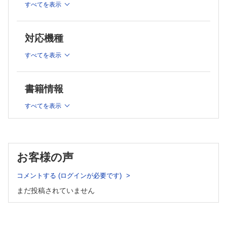
すべてを表示
■総説
ガリウムシンチグラフィ、CT、MRIによる顎骨の悪性腫瘍と炎
症性疾患の鑑別診断
対応機種
すべてを表示
■診療
当院の放射線治療前におけるインフルエンザワクチン接種の現
状
書籍情報
■症例
すべてを表示
乳腺低悪性度(線維腫症様)紡錘細胞癌の1例
嚢胞性腫瘤の形態を示した膵神経内分泌腫瘍の1例
膵リンパ上皮嚢胞の1例－CT、MRIおよび腫瘍マーカーの有用
性
お客様の声
悪性傍神経節腫の骨転移に対して放射線治療が有効であった1
例
コメントする (ログインが必要です)
まだ投稿されていません
■情報
昭和大学における働き方改革と放射線治療科におけるその実態