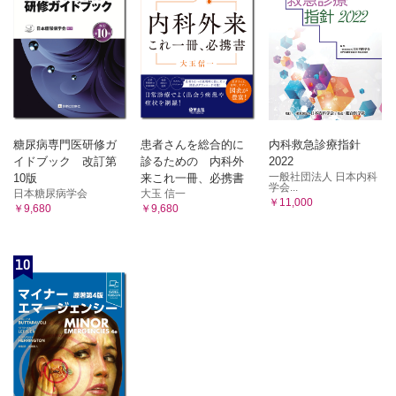
糖尿病専門医研修ガ
患者さんを総合的に
内科救急診療指針
イドブック 改訂第
診るための 内科外
2022
一般社団法人 日本内科
10版
来これ一冊、必携書
学会...
日本糖尿病学会
大玉 信一
￥11,000
￥9,680
￥9,680
10