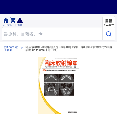


書籍
メニュー
トップ
カート
重要
m3.com 電
臨床放射線 2018年10月号 63巻10号 特集 薬剤関連顎骨壊死の画像
子書籍
診断 up to date【電子版】