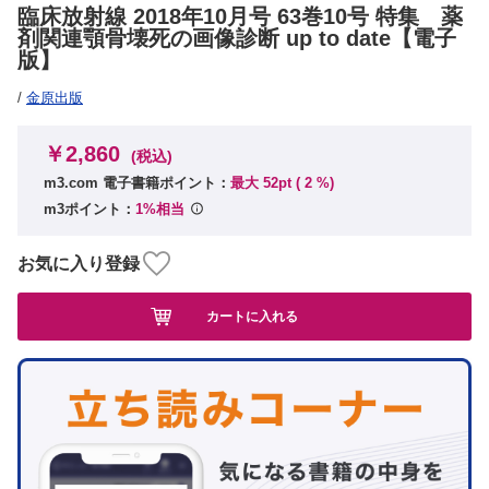
臨床放射線 2018年10月号 63巻10号 特集 薬
剤関連顎骨壊死の画像診断 up to date【電子
版】
/
金原出版
￥2,860
(税込)
m3.com 電子書籍ポイント：
最大 52pt (
2
%)
m3ポイント：
1%相当
お気に入り登録
カートに入れる