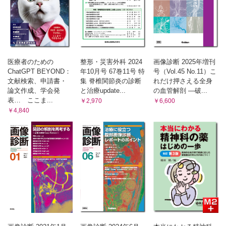
医療者のための
整形・災害外科 2024
画像診断 2025年増刊
ChatGPT BEYOND：
年10月号 67巻11号 特
号（Vol.45 No.11）こ
文献検索、申請書・
集 脊椎関節炎の診断
れだけ押さえる全身
論文作成、学会発
と治療update...
の血管解剖 ―破...
表… ここま...
￥2,970
￥6,600
￥4,840