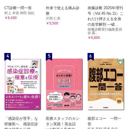
CT診断一問一答
外来で使える痛み診
画像診断 2025年増刊
村上 卓道 神田 知紀
療
号（Vol.45 No.11）こ
￥6,490
片岡 仁美
れだけ押さえる全身
￥5,500
の血管解剖 ―破...
画像診断実行編集委員
会 森...
￥6,600
4
5
6
「感染症が苦手」な
医療スタッフのカン
腹部エコー 一問一
研修医へ 感染症診
タン実践！英会話
答
松本 直樹 渡邊 幸信