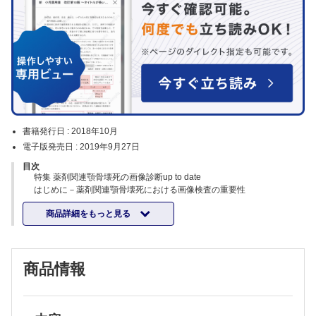
書籍発行日 :
2018年10月
電子版発売日 :
2019年9月27日
目次
特集 薬剤関連顎骨壊死の画像診断up to date
はじめに－薬剤関連顎骨壊死における画像検査の重要性
薬剤関連顎骨壊死についての最新ポジションペーパー
商品詳細をもっと見る
薬剤関連顎骨壊死のPET検査
薬剤関連顎骨壊死のCT、MRI
薬剤関連顎骨壊死の早期発見における骨シンチグラフィおよびFDG-
PETの有用性
商品情報
骨吸収抑制薬長期投与における顎骨の骨代謝－骨シンチグラフィによる
評価
■総説
ガリウムシンチグラフィ、CT、MRIによる顎骨の悪性腫瘍と炎症性疾