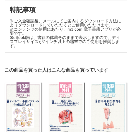
消化器外科Special Lectures
特記事項
手術支援ロボットhinotoriTMの特徴・魅力・期待
名古屋市立大学大学院医学研究科消化器外科学 早川 俊
※ご入金確認後、メールにてご案内するダウンロード方法に
輔他
よりダウンロードしていただくとご使用いただけます。
※コンテンツの使用にあたり、m3.com 電子書籍アプリが必
要です。
※eBook版は、書籍の体裁そのままで表示しますので、ディ
スプレイサイズが7インチ以上の端末でのご使用を推奨しま
す。
この商品を買った人はこんな商品も買っています