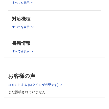
すべてを表示
5 解剖構造を術中リアルタイムに認識するAI技術とその活用
法
京都大学大学院医学研究科消化管外科学 奥村慎太郎他
対応機種
6 AIによる手術の工程認識と自動技能評価
国立がん研究センター東病院医療機器開発部門 佐々木公
すべてを表示
將他
7 上部消化管領域におけるロボット支援手術とAI ─現在地と
将来展望
書籍情報
藤田医科大学総合消化器外科 田 中 毅他
8 高精度放射線治療におけるAIの利活用と未来
すべてを表示
九州大学医学研究院保健学部門医用量子線科学分野 有
村 秀孝他
9 病理診断におけるAIの利活用
東京大学大学院医学系研究科衛生学教室 越智三枝子他
お客様の声
10 医療事務・補助業務へのAI活用─電子カルテへの入力業務
の負荷軽減を中心に
コメントする (ログインが必要です)
東京医療保健大学医療保健学部医療情報学科 瀬戸 僚馬
他
まだ投稿されていません
消化器外科手術アトラス
進行胃癌手術における大動脈周囲リンパ節郭清
帝京大学医学部外科学講座 深川 剛生他