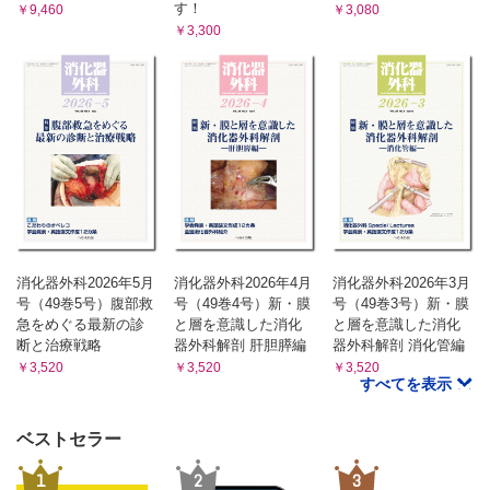
す！
￥9,460
￥3,080
￥3,300
消化器外科2026年5月
消化器外科2026年4月
消化器外科2026年3月
号（49巻5号）腹部救
号（49巻4号）新・膜
号（49巻3号）新・膜
急をめぐる最新の診
と層を意識した消化
と層を意識した消化
断と治療戦略
器外科解剖 肝胆膵編
器外科解剖 消化管編
￥3,520
￥3,520
￥3,520
すべてを表示
ベストセラー
1
2
3