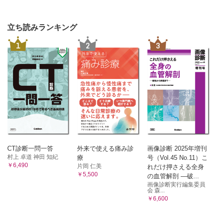
立ち読みランキング
1
2
3
CT診断一問一答
外来で使える痛み診
画像診断 2025年増刊
村上 卓道 神田 知紀
療
号（Vol.45 No.11）こ
￥6,490
片岡 仁美
れだけ押さえる全身
￥5,500
の血管解剖 ―破...
画像診断実行編集委員
会 森...
￥6,600