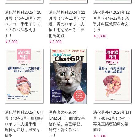
消化器外科2025年10
消化器外科2024年11
消化器外科2024年12
月号（48巻10号）オ
月号（47巻11号）食
月号（47巻12号）若
ペレコ・手術イラス
道・胃のロボット支
手外科医教育を考え
トの作成法教えま
援手術を極める―技
よう
す！
術認定取...
￥3,300
￥3,300
￥3,300
消化器外科2025年6月
医療者のための
消化器外科2025年1月
号（48巻6号）肝胆膵
ChatGPT 面倒な事
号（48巻1号）進行・
ロボット支援手術―
務作業、自己学習、
再発直腸癌治療の最
現状を知り，展望を
研究・論文作成に
前線
探る
も！
￥3,300