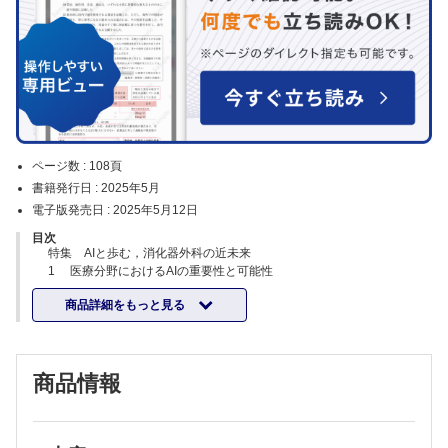
ページ数 :
108頁
書籍発行日 :
2025年5月
電子版発売日 :
2025年5月12日
目次
特集 AIと歩む，消化器外科の近未来
1 医療分野におけるAIの重要性と可能性
国立がん研究センター研究所医療AI研究開発分野 河野 伸次他
商品詳細をもっと見る
2 消化器外科領域におけるAI活用の現状と近未来像
大分大学医学部消化器・小児外科学講座 平下禎二郎他
3 内視鏡検査におけるAIの利活用
福岡大学医学部消化器外科学 塩飽 洋生他
商品情報
4 AIを用いた術前画像解析・シミュレーション
大阪大学大学院医学系研究科外科学講座消化器外科学 浜部 敦史他
5 解剖構造を術中リアルタイムに認識するAI技術とその活用法
京都大学大学院医学研究科消化管外科学 奥村慎太郎他