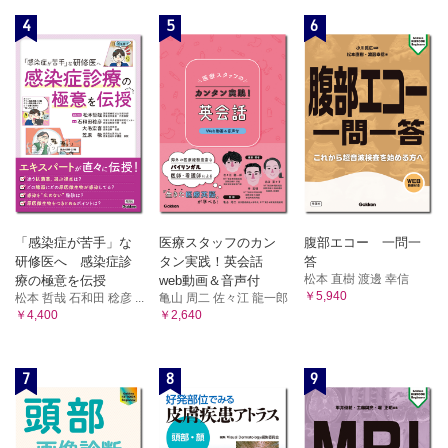
4
5
6
「感染症が苦手」な
医療スタッフのカン
腹部エコー 一問一
研修医へ 感染症診
タン実践！英会話
答
松本 直樹 渡邊 幸信
療の極意を伝授
web動画＆音声付
￥5,940
松本 哲哉 石和田 稔彦 ...
亀山 周二 佐々江 龍一郎
￥4,400
￥2,640
7
8
9