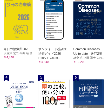
今日の治療薬2026
サンフォード感染症
Common Diseases
伊豆津 宏二 今井 靖 桑...
治療ガイド2026
Up to date 改訂2版
￥4,840
Henry F. Cham...
板金 広 上田 剛士 矢吹...
￥4,840
￥13,200
4
5
6