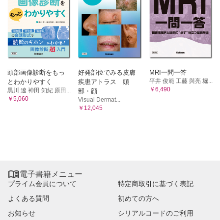
頭部画像診断をもっ
好発部位でみる皮膚
MRI一問一答
平井 俊範 工藤 與亮 堀...
とわかりやすく
疾患アトラス 頭
￥6,490
黒川 遼 神田 知紀 原田...
部・顔
￥5,060
Visual Dermat...
￥12,045

電子書籍メニュー
プライム会員について
特定商取引に基づく表記
よくある質問
初めての方へ
お知らせ
シリアルコードのご利用