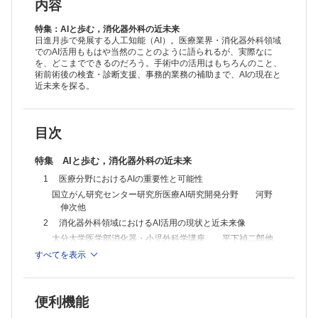
6 AIによる手術の工程認識と自動技能評価
内容
国立がん研究センター東病院医療機器開発部門 佐々木公將他
7 上部消化管領域におけるロボット支援手術とAI ─現在地と将来展望
特集：AIと歩む，消化器外科の近未来
藤田医科大学総合消化器外科 田 中 毅他
日進月歩で発展する人工知能（AI）。医療業界・消化器外科領域
でのAI活用ももはや当然のことのように語られるが、実際なに
8 高精度放射線治療におけるAIの利活用と未来
を、どこまでできるのだろう。手術中の活用はもちろんのこと、
九州大学医学研究院保健学部門医用量子線科学分野 有村 秀孝他
術前術後の検査・診断支援、事務的業務の補助まで、AIの現在と
9 病理診断におけるAIの利活用
近未来を探る。
東京大学大学院医学系研究科衛生学教室 越智三枝子他
10 医療事務・補助業務へのAI活用─電子カルテへの入力業務の負荷軽
減を中心に
東京医療保健大学医療保健学部医療情報学科 瀬戸 僚馬他
目次
消化器外科手術アトラス
進行胃癌手術における大動脈周囲リンパ節郭清
特集 AIと歩む，消化器外科の近未来
帝京大学医学部外科学講座 深川 剛生他
1 医療分野におけるAIの重要性と可能性
消化器外科Special Lectures
手術支援ロボットhinotoriTMの特徴・魅力・期待
国立がん研究センター研究所医療AI研究開発分野 河野
名古屋市立大学大学院医学研究科消化器外科学 早川 俊輔他
伸次他
2 消化器外科領域におけるAI活用の現状と近未来像
大分大学医学部消化器・小児外科学講座 平下禎二郎他
3 内視鏡検査におけるAIの利活用
すべてを表示
福岡大学医学部消化器外科学 塩飽 洋生他
4 AIを用いた術前画像解析・シミュレーション
便利機能
大阪大学大学院医学系研究科外科学講座消化器外科学 浜
部 敦史他