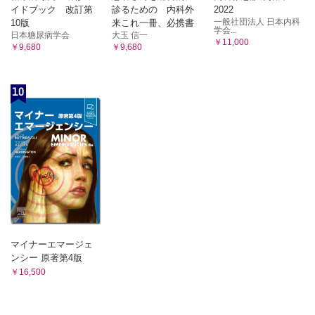
イドブック 改訂第
診るための 内科外
2022
一般社団法人 日本内科
10版
来これ一冊、必携書
学会...
日本糖尿病学会
大玉 信一
￥11,000
￥9,680
￥9,680
10
マイナーエマージェ
ンシー 原著第4版
￥16,500