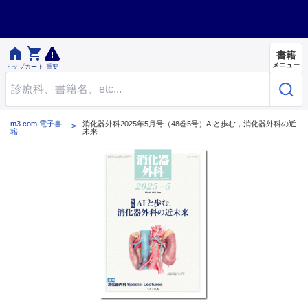


書籍
メニュー
トップ
カート
重要
m3.com 電子書
消化器外科2025年5月号（48巻5号）AIと歩む，消化器外科の近
籍
未来