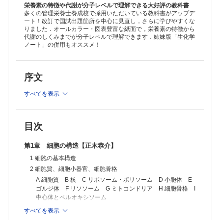
体
栄養素の特徴や代謝が分子レベルで理解できる大好評の教科書
2 糖質の分類
多くの管理栄養士養成校で採用いただいている教科書がアップデ
ート！改訂で国試出題箇所を中心に見直し，さらに学びやすくな
A 主な二糖類 B 主な多糖類 C 複合糖質
りました．オールカラー・図表豊富な紙面で，栄養素の特徴から
[臨床栄養への入門] 糖質制限食と必須糖
代謝のしくみまでが分子レベルで理解できます．姉妹版「生化学
第3章 脂質【前田宜昭】
ノート」の併用もオススメ！
1 脂質の基礎
2 脂質の分類
A 単純脂質 B 複合脂質 C 誘導脂質 D その他の（誘導）脂質
[臨床栄養への入門] 脂質検査の基準値
序文
第4章 タンパク質とアミノ酸【鎌田弥生、武田 篤】
1 アミノ酸
すべてを表示
A アミノ酸の構造と種類 B アミノ酸の性質
2 ペプチド
A ペプチド結合 B 生理活性ペプチド
目次
3 タンパク質
A 分類 B 高次構造 C タンパク質の性質
第1章 細胞の構造【正木恭介】
[臨床栄養への入門] タンパク質およびアミノ酸による栄養学的予防と
治療
1 細胞の基本構造
第5 章 酵素【碓井之雄、清水雅富】
2 細胞質、細胞小器官、細胞骨格
1 酵素の分類と性質
A 細胞質 B 核 C リボソーム・ポリソーム D 小胞体 E
A 酵素の分類と名称 B アイソザイム C 補因子 D 逸脱酵素と疾
ゴルジ体 F リソソーム G ミトコンドリア H 細胞骨格 I
患 E 酵素の性質
中心体とペルオキシソーム
2 酵素反応速度論
A 酵素反応と基質濃度 B グルコキナーゼとヘキソキナーゼ C 阻害
3 生体膜
すべてを表示
3 酵素活性の調節
A 生体膜の構造 B 生体膜の機能 C チャネルとポンプ D