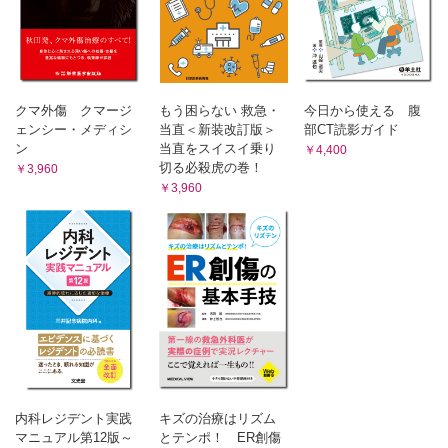
造
9 糖の相互変換経路
2 核酸の種類
A ペントースリン酸回路（五炭糖リン酸回路） B グルクロン酸経路
A デオキシリボヌクレオチド B DNA（デオキシリボ核
10 血糖値の調節
酸） C RNA（リボ核酸）
A グリコーゲンの合成と分解による調節 B 解糖系と糖新生系による
3 核酸と遺伝子
調節 C インスリンの作用 D グルカゴン、アドレナリンなどの作用
11 糖質代謝の異常と疾病
A 遺伝子の分布 B 遺伝子の構造 C 遺伝情報
クマ外傷 クマージ
もう困らない 救急・
今日から使える 腹
A 糖尿病 B 糖質代謝にかかわる先天性代謝異常
ェンシー・メディシ
当直＜新装改訂版＞
部CT読影ガイド
[臨床栄養への入門] 血流に乗って旅するDNA
[臨床栄養への入門] 解糖系と医療
ン
当直をスイスイ乗り
￥4,400
第7章 ビタミン【正木恭介】
第10章 脂質の代謝【島﨑弘幸】
切る必殺虎の巻！
￥3,960
1 脂質代謝の概要
1 ビタミンとは
￥3,960
2 脂肪酸の生合成
2 脂溶性ビタミン
3 脂肪酸の酸化
A ビタミンA（vitamin A） B ビタミンD（vitamin D） C
4 ケトン体の生成
ビタミンE（vitamin E） D ビタミンK（vitamin K）
5 不飽和脂肪酸の代謝
3 水溶性ビタミン
6 エイコサノイドの代謝
7 トリアシルグリセロールとリン脂質の代謝
A ビタミンB1（vitamin B1） B ビタミンB2（vitamin
A トリアシルグリセロールの生合成 B リン脂質の生合成
B2） C ナイアシン（niacin） D ビタミンB6（vitamin
8 脂質の輸送と蓄積
B6） E 葉酸（folic acid） F ビタミンB12（vitamin
A リポタンパク質の基本構造 B 脂質の体内輸送 C 脂質の蓄積（脂
B12） G ビオチン（biotin） H パントテン酸
肪組織）
（pantothenic acid） I ビタミンC（vitamin C）
9 コレステロールの生合成・輸送・蓄積
[臨床栄養への入門] ビタミンAの輸送体と栄養評価
A コレステロールの生合成 B コレステロールの輸送 C コレステロ
第8章 ミネラル【薗田 勝】
ールの蓄積
内科レジデント実践
キズの治療はリズム
10 コレステロールの代謝産物
1 ミネラルとは
マニュアル第12版～
とテンポ！ ER創傷
A 胆汁酸と腸肝循環 B ステロイドホルモン