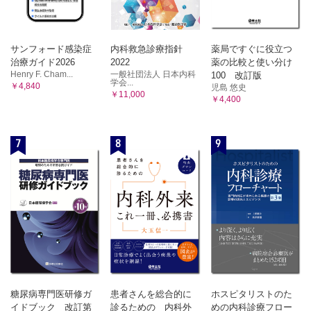
1 タンパク質の分解とアミノ酸プール
2 情報伝達の機序と役割
A 神経系の情報伝達 B 内分泌系の情報伝達 C 情報伝達物質
A タンパク質の消化 B 窒素出納（N-バランス）と窒素平
3 情報伝達物質と細胞応答
衡 C アミノ酸プール D アミノ酸の分解
A シナプスにおける情報伝達 B 受容体と細胞内情報伝達系
2 アミノ酸の炭素骨格の代謝
サンフォード感染症
内科救急診療指針
薬局ですぐに役立つ
4 ホルモンと生体調節
A 糖原性アミノ酸 B ケト原性アミノ酸 C 糖原性とケト原
治療ガイド2026
2022
薬の比較と使い分け
A 下垂体後葉ホルモンによる代謝調節 B 甲状腺ホルモンによる代謝
性
Henry F. Cham...
一般社団法人 日本内科
100 改訂版
調節 C ホルモンによるカルシウム代謝調節 D 消化管ホルモンによる
学会...
￥4,840
児島 悠史
3 アミノ酸の窒素の代謝
消化管機能の調節 E 膵臓ホルモンによる血糖調節 F 副腎皮質ホルモ
[臨床栄養への入門] 糖尿病とインスリン療法
￥11,000
￥4,400
ンによる生体調節 G 副腎髄質ホルモンによる生体調節 H 性ホルモン
第17章 生体防御機構【林 修】
A アミノ基転移反応 B 酸化的脱アミノ反応（アンモニア生
による生体調節 I 脂質代謝の調節 J 松果体ホルモンによる催眠作
1 免疫機構とその特徴
成） C オルニチン回路（尿素生成）
用 K オータコイドによる生体調節 L サイトカインによる生体調節
A 生体防御機構における免疫系の特徴 B 免疫とその器官 C B細胞
4 アミノ酸から合成される生体物質
7
8
9
とT細胞 D 体液性免疫と細胞性免疫 E 抗体の構造と働き F 粘膜局
A アミノ酸の脱炭酸反応（モノアミン生成） B その他のア
所免疫 G 感染と能動免疫、受動免疫
2 アレルギー
ミノ酸からの生体物質 C メチル基供与体としてのメチオニ
A アレルギー疾患の成因と分類 B 食物アレルギー C アレルギーの
ン D 非必須（可欠）アミノ酸の合成 E 特殊なアミノ酸の
診断と治療、対処
合成 F 異なる臓器間で血中を介したアミノ酸代謝
3 自己免疫疾患と免疫不全症
5 アミノ酸の代謝異常
A 自己免疫疾患 B 免疫不全症
A 先天性疾患 B 尿細管の異常
[臨床栄養への入門] アレルギーと腸内細菌叢の関連
[臨床栄養への入門] 肝不全と分枝アミノ酸製剤
索引
第12章 生体エネルギー学【薗田 勝】
Column
1 高エネルギーリン酸化合物
A アデノシン三リン酸（ATP） B 基質レベルのリン酸化
C 異化と同化
糖尿病専門医研修ガ
患者さんを総合的に
ホスピタリストのた
イドブック 改訂第
診るための 内科外
めの内科診療フロー
2 生体酸化