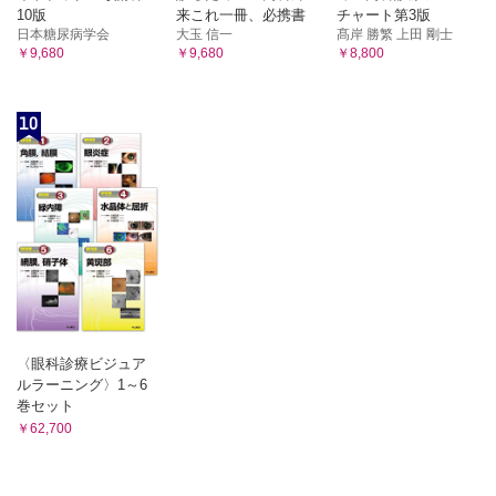
10版
来これ一冊、必携書
チャート第3版
A 酸化還元酵素（オキシドレダクターゼ） B 活性酸素
日本糖尿病学会
大玉 信一
髙岸 勝繁 上田 剛士
3 呼吸鎖と酸化的リン酸化
￥9,680
￥9,680
￥8,800
A 呼吸鎖 B ATP合成酵素 C 化学浸透圧説と脱共役タンパ
ク質
4 基質レベルのリン酸化と酸化的リン酸化
10
[臨床栄養への入門] エネルギー不足とケトン体─ATPは貯蔵で
きない
第13章 中間代謝の概要【木元幸一】
1 糖質代謝と脂質代謝の相互関係
A クエン酸回路（TCA回路） B 糖質と脂質の異化経路 C
同化経路における糖質と脂質 D フルクトースの代謝 E ホ
ルモンによる調節
2 糖質代謝とアミノ酸代謝
A アミノ酸の異化経路と同化経路 B 尿素回路とクエン酸回
路 C 分枝（分岐鎖）アミノ酸 D グルコース-アラニン回
〈眼科診療ビジュア
路 E コリ回路 F 臓器間の代謝 G アミノ酸代謝のまとめ
ルラーニング〉1～6
[臨床栄養への入門] より深く理解すること
巻セット
第14章 核酸の代謝【村上昌弘】
￥62,700
1 プリンヌクレオチドの生合成
A イノシン一リン酸（IMP）の生合成 B イノシン一リン酸
（IMP）からATP、GTPの生合成 C サルベージ回路（プリ