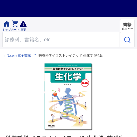


書籍
メニュー
トップ
カート
重要
m3.com 電子書籍
栄養科学イラストレイテッド 生化学 第4版