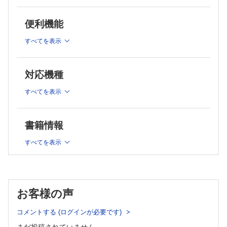
A チモーゲンの活性化 B アロステリックエフェクターによる調節
受容体
C 化学修飾による調節
4 細胞同士の結合
便利機能
[臨床栄養への入門] アスピリンの作用と酵素
A 接着結合 B 密着結合 C ギャップ結合
第6章 核酸【穂苅 茂】
すべてを表示
[臨床栄養への入門] 細胞の特殊性と糖尿病合併症
1 核酸の基礎
A 核酸とは B ヌクレオチドの構造 C ヌクレオチド鎖の構造
第2章 糖質【薗田 勝】
2 核酸の種類
1 糖質の基礎
A デオキシリボヌクレオチド B DNA（デオキシリボ核酸） C
対応機種
A 単糖の鎖状構造 B 異性体 C 環状構造とアノマー D 主
RNA（リボ核酸）
な糖誘導体
3 核酸と遺伝子
すべてを表示
A 遺伝子の分布 B 遺伝子の構造 C 遺伝情報
2 糖質の分類
[臨床栄養への入門] 血流に乗って旅するDNA
A 主な二糖類 B 主な多糖類 C 複合糖質
第7章 ビタミン【正木恭介】
[臨床栄養への入門] 糖質制限食と必須糖
書籍情報
1 ビタミンとは
第3章 脂質【前田宜昭】
2 脂溶性ビタミン
A ビタミンA（vitamin A） B ビタミンD（vitamin D） C ビタミン
すべてを表示
1 脂質の基礎
E（vitamin E） D ビタミンK（vitamin K）
2 脂質の分類
3 水溶性ビタミン
A 単純脂質 B 複合脂質 C 誘導脂質 D その他の（誘導）
A ビタミンB1（vitamin B1） B ビタミンB2（vitamin B2） C ナイ
脂質
アシン（niacin） D ビタミンB6（vitamin B6） E 葉酸（folic
acid） F ビタミンB12（vitamin B12） G ビオチン（biotin） H パ
[臨床栄養への入門] ビタミンAの輸送体と栄養評価
[臨床栄養への入門] 脂質検査の基準値
お客様の声
ントテン酸（pantothenic acid） I ビタミンC（vitamin C）
第8章 ミネラル【薗田 勝】
第4章 タンパク質とアミノ酸【鎌田弥生、武田 篤】
1 ミネラルとは
コメントする (ログインが必要です)
1 アミノ酸
2 ミネラルの生理的意義
3 多量ミネラル
A アミノ酸の構造と種類 B アミノ酸の性質