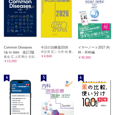
1 生命の基本原理
1 脂質代謝の概要
A 遺伝情報と細胞周期 B セントラルドグマ C ゲノム
2 脂肪酸の生合成
2 核酸の合成
A DNAの合成（複製） B RNAの合成（転写） C 転写単位 D
3 脂肪酸の酸化
RNAのプロセシング
4 ケトン体の生成
3 タンパク質合成
5 不飽和脂肪酸の代謝
A タンパク質の合成（翻訳） B 遺伝暗号 C アミノアシルtRNA D
6 エイコサノイドの代謝
ポリペプチド鎖合成反応（真核生物） E ポリペプチド鎖から機能タン
7 トリアシルグリセロールとリン脂質の代謝
パク質への変換 F タンパク質の分解系
4 遺伝子発現の調節
A 転写レベルでの調節 B 翻訳レベルでの調節 C クロマチンレベル
A トリアシルグリセロールの生合成 B リン脂質の生合成
での調節
Common Diseases
今日の治療薬2026
イヤーノート2027 内
8 脂質の輸送と蓄積
5 DNAの損傷と修復
伊豆津 宏二 今井 靖 桑...
Up to date 改訂2版
科・外科編
A リポタンパク質の基本構造 B 脂質の体内輸送 C 脂質の
￥4,840
A 変異原と突然変異 B DNA損傷の種類と修復機構
板金 広 上田 剛士 矢吹...
￥30,360
蓄積（脂肪組織）
6 遺伝子病
￥13,200
9 コレステロールの生合成・輸送・蓄積
A 先天性代謝異常症 B その他の遺伝子病
7 栄養素と遺伝子
A コレステロールの生合成 B コレステロールの輸送 C コ
A 代謝調節と遺伝子発現 B 栄養素による遺伝子発現
レステロールの蓄積
4
5
6
8 遺伝子と多型
10 コレステロールの代謝産物
A 遺伝子多型 B 遺伝子多型と栄養
A 胆汁酸と腸肝循環 B ステロイドホルモン
9 遺伝子工学
11 脂質の代謝異常
A 遺伝子組換え技術 B バイオテクノロジー
A 脂質異常症と動脈硬化 B リピドーシス
[臨床栄養への入門] タンパク質医薬と抗体医薬／ゲノムの個人差を問
う
[臨床栄養への入門] 肥満症
第16章 個体の調節機構とホメオスタシス【中島孝則】
第11章 タンパク質の分解とアミノ酸代謝【薗田 勝】
1 ホメオスタシスとは