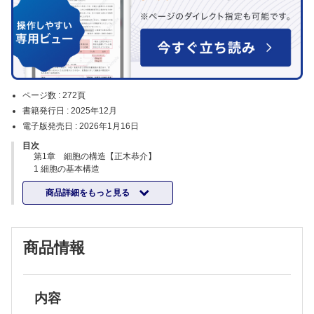
ページ数 :
272頁
書籍発行日 :
2025年12月
電子版発売日 :
2026年1月16日
目次
第1章 細胞の構造【正木恭介】
1 細胞の基本構造
2 細胞質、細胞小器官、細胞骨格
商品詳細をもっと見る
A 細胞質 B 核 C リボソーム・ポリソーム D 小胞体 E ゴルジ
体 F リソソーム G ミトコンドリア H 細胞骨格 I 中心体とペルオ
キシソーム
3 生体膜
A 生体膜の構造 B 生体膜の機能 C チャネルとポンプ D 受容体
商品情報
4 細胞同士の結合
A 接着結合 B 密着結合 C ギャップ結合
[臨床栄養への入門] 細胞の特殊性と糖尿病合併症
第2章 糖質【薗田 勝】
1 糖質の基礎
内容
A 単糖の鎖状構造 B 異性体 C 環状構造とアノマー D 主な糖誘導