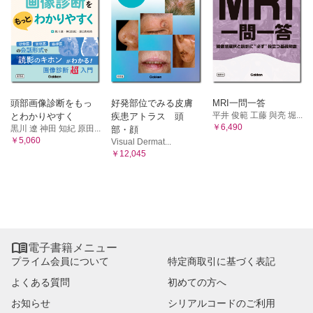
A シナプスにおける情報伝達 B 受容体と細胞内情報伝達系
4 ホルモンと生体調節
A 下垂体後葉ホルモンによる代謝調節 B 甲状腺ホルモンに
よる代謝調節 C ホルモンによるカルシウム代謝調節 D 消
化管ホルモンによる消化管機能の調節 E 膵臓ホルモンによ
る血糖調節 F 副腎皮質ホルモンによる生体調節 G 副腎髄
質ホルモンによる生体調節 H 性ホルモンによる生体調節
I 脂質代謝の調節 J 松果体ホルモンによる催眠作用 K オー
頭部画像診断をもっ
好発部位でみる皮膚
MRI一問一答
[臨床栄養への入門] 糖尿病とインスリン療法
タコイドによる生体調節 L サイトカインによる生体調節
平井 俊範 工藤 與亮 堀...
とわかりやすく
疾患アトラス 頭
第17章 生体防御機構【林 修】
￥6,490
黒川 遼 神田 知紀 原田...
部・顔
1 免疫機構とその特徴
￥5,060
Visual Dermat...
￥12,045
A 生体防御機構における免疫系の特徴 B 免疫とその器官
C B細胞とT細胞 D 体液性免疫と細胞性免疫 E 抗体の構造
と働き F 粘膜局所免疫 G 感染と能動免疫、受動免疫
2 アレルギー
A アレルギー疾患の成因と分類 B 食物アレルギー C アレ
ルギーの診断と治療、対処
3 自己免疫疾患と免疫不全症

電子書籍メニュー
A 自己免疫疾患 B 免疫不全症
プライム会員について
特定商取引に基づく表記
[臨床栄養への入門] アレルギーと腸内細菌叢の関連
よくある質問
初めての方へ
索引
お知らせ
シリアルコードのご利用
Column