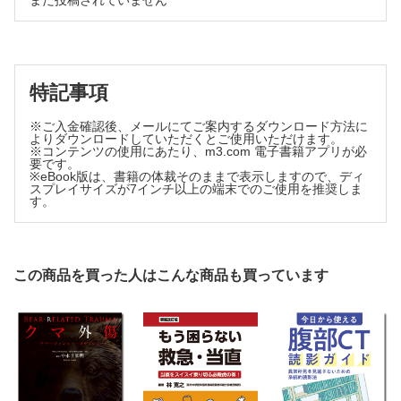
まだ投稿されていません
A ナトリウム（Na） B カリウム（K） C 塩素（クロール：Cl）
2 ペプチド
D カルシウム（Ca） E マグネシウム（Mg） F リン（P） G 硫黄
A ペプチド結合 B 生理活性ペプチド
（S）
4 微量ミネラル
3 タンパク質
A 鉄（Fe） B 亜鉛（Zn） C 銅（Cu） D マンガン（Mn） E ヨ
A 分類 B 高次構造 C タンパク質の性質
ウ素（I） F セレン（Se） G クロム（Cr） H モリブデン（Mo）
特記事項
[臨床栄養への入門] マグネシウム欠乏と２型糖尿病
[臨床栄養への入門] タンパク質およびアミノ酸による栄養学
第9章 糖質の代謝【日比野康英、神内伸也】
的予防と治療
1 糖質代謝の概要
※ご入金確認後、メールにてご案内するダウンロード方法に
第5 章 酵素【碓井之雄、清水雅富】
よりダウンロードしていただくとご使用いただけます。
2 糖質の消化と吸収
※コンテンツの使用にあたり、m3.com 電子書籍アプリが必
1 酵素の分類と性質
A 糖質の消化 B 細胞内への単糖の輸送
要です。
3 糖質代謝の主要な3経路
※eBook版は、書籍の体裁そのままで表示しますので、ディ
A 酵素の分類と名称 B アイソザイム C 補因子 D 逸脱酵
スプレイサイズが7インチ以上の端末でのご使用を推奨しま
A 解糖系とクエン酸回路 B ペントースリン酸回路 C UDP-グルコ
素と疾患 E 酵素の性質
す。
ースを経由する経路（グリコーゲン合成とグルクロン酸経路）
2 酵素反応速度論
4 解糖系
A 酵素反応と基質濃度 B グルコキナーゼとヘキソキナー
A 解糖系の反応 B 解糖系の反応を調節するステップ C 解糖系での
ゼ C 阻害
ATP生成 D グルコース以外の単糖の利用 E 解糖系からクエン酸回路
3 酵素活性の調節
への導入
5 クエン酸回路の全体像
この商品を買った人はこんな商品も買っています
A クエン酸回路の反応 B 還元当量の利用とATPの合成と運搬 C ク
A チモーゲンの活性化 B アロステリックエフェクターによ
エン酸回路の効率的利用
る調節 C 化学修飾による調節
6 グルコースの完全酸化
[臨床栄養への入門] アスピリンの作用と酵素
A 還元当量の輸送 B ATP生成の収支
第6章 核酸【穂苅 茂】
7 グリコーゲンの合成と分解
A グリコーゲンの合成 B グリコーゲンの分解
1 核酸の基礎
8 糖新生
A 核酸とは B ヌクレオチドの構造 C ヌクレオチド鎖の構
A 糖新生の反応経路 B 糖新生の材料 C 糖新生のためのATP消費