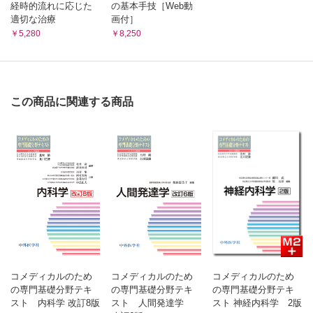
2 ミネラルの生理的意義
経時的流れに応じた
の基本手技［Web動
11 脂質の代謝異常
3 多量ミネラル
適切な治療
画付］
A 脂質異常症と動脈硬化 B リピドーシス
￥5,280
￥8,250
A ナトリウム（Na） B カリウム（K） C 塩素（クロー
[臨床栄養への入門] 肥満症
ル：Cl） D カルシウム（Ca） E マグネシウム（Mg）
第11章 タンパク質の分解とアミノ酸代謝【薗田 勝】
F リン（P） G 硫黄（S）
1 タンパク質の分解とアミノ酸プール
4 微量ミネラル
A タンパク質の消化 B 窒素出納（N-バランス）と窒素平衡 C アミ
ノ酸プール D アミノ酸の分解
A 鉄（Fe） B 亜鉛（Zn） C 銅（Cu） D マンガン
2 アミノ酸の炭素骨格の代謝
この商品に関連する商品
（Mn） E ヨウ素（I） F セレン（Se） G クロム
A 糖原性アミノ酸 B ケト原性アミノ酸 C 糖原性とケト原性
（Cr） H モリブデン（Mo）
3 アミノ酸の窒素の代謝
[臨床栄養への入門] マグネシウム欠乏と２型糖尿病
A アミノ基転移反応 B 酸化的脱アミノ反応（アンモニア生成） C
第9章 糖質の代謝【日比野康英、神内伸也】
オルニチン回路（尿素生成）
4 アミノ酸から合成される生体物質
1 糖質代謝の概要
A アミノ酸の脱炭酸反応（モノアミン生成） B その他のアミノ酸か
2 糖質の消化と吸収
らの生体物質 C メチル基供与体としてのメチオニン D 非必須（可
A 糖質の消化 B 細胞内への単糖の輸送
欠）アミノ酸の合成 E 特殊なアミノ酸の合成 F 異なる臓器間で血中
5 アミノ酸の代謝異常
3 糖質代謝の主要な3経路
を介したアミノ酸代謝
A 先天性疾患 B 尿細管の異常
[臨床栄養への入門] 肝不全と分枝アミノ酸製剤
A 解糖系とクエン酸回路 B ペントースリン酸回路 C
第12章 生体エネルギー学【薗田 勝】
UDP-グルコースを経由する経路（グリコーゲン合成とグル
1 高エネルギーリン酸化合物
クロン酸経路）
A アデノシン三リン酸（ATP） B 基質レベルのリン酸化 C 異化と
4 解糖系
コメディカルのため
コメディカルのため
コメディカルのため
同化
A 解糖系の反応 B 解糖系の反応を調節するステップ C 解
2 生体酸化
の専門基礎分野テキ
の専門基礎分野テキ
の専門基礎分野テキ
糖系でのATP生成 D グルコース以外の単糖の利用 E 解糖
A 酸化還元酵素（オキシドレダクターゼ） B 活性酸素
スト 内科学 改訂8版
スト 人間発達学
スト 神経内科学 2版
系からクエン酸回路への導入