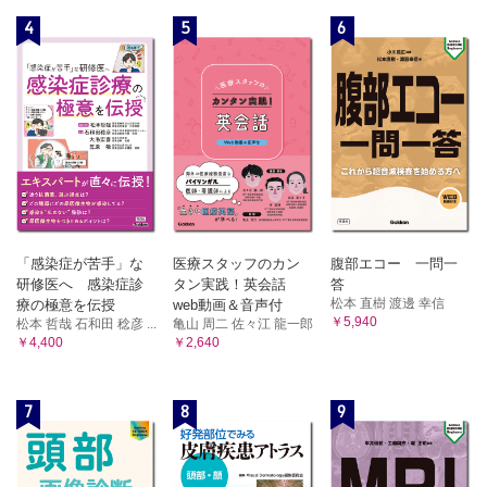
4 遺伝子発現の調節
4
5
6
A 転写レベルでの調節 B 翻訳レベルでの調節 C クロマチ
ンレベルでの調節
5 DNAの損傷と修復
A 変異原と突然変異 B DNA損傷の種類と修復機構
6 遺伝子病
A 先天性代謝異常症 B その他の遺伝子病
7 栄養素と遺伝子
A 代謝調節と遺伝子発現 B 栄養素による遺伝子発現
8 遺伝子と多型
A 遺伝子多型 B 遺伝子多型と栄養
「感染症が苦手」な
医療スタッフのカン
腹部エコー 一問一
9 遺伝子工学
研修医へ 感染症診
タン実践！英会話
答
A 遺伝子組換え技術 B バイオテクノロジー
松本 直樹 渡邊 幸信
療の極意を伝授
web動画＆音声付
[臨床栄養への入門] タンパク質医薬と抗体医薬／ゲノムの個
￥5,940
松本 哲哉 石和田 稔彦 ...
亀山 周二 佐々江 龍一郎
人差を問う
￥4,400
￥2,640
第16章 個体の調節機構とホメオスタシス【中島孝則】
1 ホメオスタシスとは
7
8
9
2 情報伝達の機序と役割
A 神経系の情報伝達 B 内分泌系の情報伝達 C 情報伝達物
質
3 情報伝達物質と細胞応答