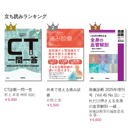
ン塩基の再利用）
2 ピリミジンヌクレオチドの生合成
立ち読みランキング
A ウリジン一リン酸（UMP）の生合成経路 B ウリジン一リ
ン酸（UMP）からUTP、CTPの生合成
1
2
3
3 デオキシリボヌクレオチドの生合成
4 核酸の分解
A プリンヌクレオチドの分解 B ピリミジンヌクレオチドの
分解
[臨床栄養への入門] ATP（エネルギー）とIMP（うま味成分）
と尿酸（痛風）
第15章 遺伝子発現とその制御【日比野康英、神内伸也】
1 生命の基本原理
A 遺伝情報と細胞周期 B セントラルドグマ C ゲノム
2 核酸の合成
CT診断一問一答
外来で使える痛み診
画像診断 2025年増刊
A DNAの合成（複製） B RNAの合成（転写） C 転写単
村上 卓道 神田 知紀
療
号（Vol.45 No.11）こ
位 D RNAのプロセシング
￥6,490
片岡 仁美
れだけ押さえる全身
3 タンパク質合成
￥5,500
の血管解剖 ―破...
A タンパク質の合成（翻訳） B 遺伝暗号 C アミノアシル
画像診断実行編集委員
会 森...
tRNA D ポリペプチド鎖合成反応（真核生物） E ポリペ
￥6,600
プチド鎖から機能タンパク質への変換 F タンパク質の分解
系