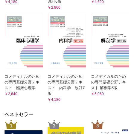
3 呼吸鎖と酸化的リン酸化
改訂6版
￥4,180
￥4,620
5 クエン酸回路の全体像
A 呼吸鎖 B ATP合成酵素 C 化学浸透圧説と脱共役タンパク質
￥2,860
A クエン酸回路の反応 B 還元当量の利用とATPの合成と運
4 基質レベルのリン酸化と酸化的リン酸化
搬 C クエン酸回路の効率的利用
[臨床栄養への入門] エネルギー不足とケトン体─ATPは貯蔵できない
第13章 中間代謝の概要【木元幸一】
6 グルコースの完全酸化
1 糖質代謝と脂質代謝の相互関係
A 還元当量の輸送 B ATP生成の収支
A クエン酸回路（TCA回路） B 糖質と脂質の異化経路 C 同化経路
7 グリコーゲンの合成と分解
における糖質と脂質 D フルクトースの代謝 E ホルモンによる調節
A グリコーゲンの合成 B グリコーゲンの分解
2 糖質代謝とアミノ酸代謝
A アミノ酸の異化経路と同化経路 B 尿素回路とクエン酸回路 C 分
8 糖新生
枝（分岐鎖）アミノ酸 D グルコース-アラニン回路 E コリ回路 F
A 糖新生の反応経路 B 糖新生の材料 C 糖新生のための
臓器間の代謝 G アミノ酸代謝のまとめ
[臨床栄養への入門] より深く理解すること
ATP消費
第14章 核酸の代謝【村上昌弘】
9 糖の相互変換経路
1 プリンヌクレオチドの生合成
A ペントースリン酸回路（五炭糖リン酸回路） B グルクロ
A イノシン一リン酸（IMP）の生合成 B イノシン一リン酸（IMP）
コメディカルのため
コメディカルのため
コメディカルのため
ン酸経路
からATP、GTPの生合成 C サルベージ回路（プリン塩基の再利用）
の専門基礎分野テキ
の専門基礎分野テキ
の専門基礎分野テキ
10 血糖値の調節
2 ピリミジンヌクレオチドの生合成
スト 臨床心理学
スト 内科学 改訂7
スト 解剖学3版
A ウリジン一リン酸（UMP）の生合成経路 B ウリジン一リン酸
A グリコーゲンの合成と分解による調節 B 解糖系と糖新生
版
￥2,640
￥5,060
（UMP）からUTP、CTPの生合成
系による調節 C インスリンの作用 D グルカゴン、アドレ
￥4,180
3 デオキシリボヌクレオチドの生合成
ナリンなどの作用
4 核酸の分解
11 糖質代謝の異常と疾病
A プリンヌクレオチドの分解 B ピリミジンヌクレオチドの分解
ベストセラー
A 糖尿病 B 糖質代謝にかかわる先天性代謝異常
[臨床栄養への入門] ATP（エネルギー）とIMP（うま味成分）と尿酸
[臨床栄養への入門] 解糖系と医療
（痛風）
1
2
3
第15章 遺伝子発現とその制御【日比野康英、神内伸也】
第10章 脂質の代謝【島﨑弘幸】