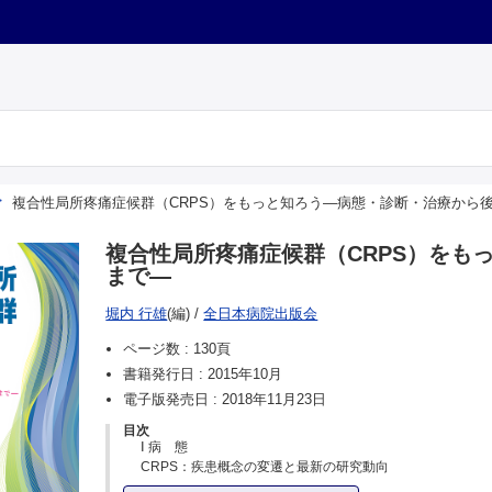
複合性局所疼痛症候群（CRPS）をもっと知ろう―病態・診断・治療から
複合性局所疼痛症候群（CRPS）をも
まで―
堀内 行雄
(編)
/
全日本病院出版会
ページ数 :
130頁
書籍発行日 :
2015年10月
電子版発売日 :
2018年11月23日
目次
Ⅰ 病 態
CRPS：疾患概念の変遷と最新の研究動向
Ⅱ 診 断