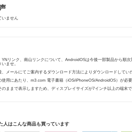
のペインクリニックにおける治療―早期治療と慢性疼痛対策―
声
浴＞
浴の理論と実際
ていません
テーション＞
に対するリハビリテーションの実際
①＞
ypeⅡの手術療法
②＞
YNリンク、南山リンクについて、AndroidOSは今後一部製品から
に対する手術治療―病態別治療と生体内再生治療―
さいませ。
後、メールにてご案内するダウンロード方法によりダウンロードしてい
用にあたり、m3.com 電子書籍（iOS/iPhoneOS/AndroidOS）が
の後遺障害診断―留意点とアドバイス―
そのままで表示しますため、ディスプレイサイズが7インチ以上の端末
似疾患
る末梢神経損傷とCRPS
アの診断と治療
症（機能性疼痛・中枢機能障害性疼痛）の診断と治療，診断書記載
た人はこんな商品も買っています