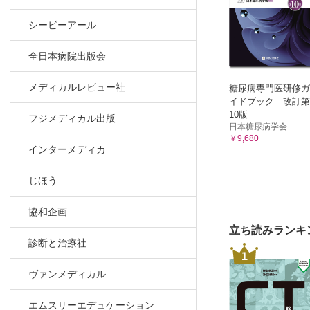
シービーアール
全日本病院出版会
メディカルレビュー社
糖尿病専門医研修ガ
イドブック 改訂第
10版
フジメディカル出版
日本糖尿病学会
￥9,680
インターメディカ
じほう
協和企画
立ち読みランキ
診断と治療社
1
ヴァンメディカル
エムスリーエデュケーション