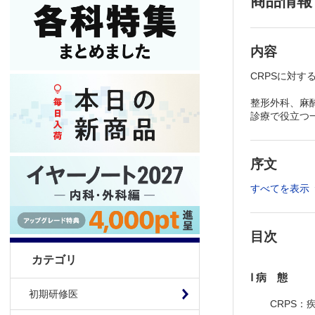
商品情報
内容
CRPSに対
整形外科、麻
診療で役立つ
序文
すべてを表示
目次
カテゴリ
Ⅰ 病 態
初期研修医
CRPS