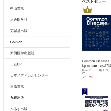
ベストセラー
中山書店
1
総合医学社
克誠堂出版
Gakken
新興医学出版社
Common Diseases
日経BP
Up to date 改訂2
板金 広 上田 剛士 矢
吹...
日本メディカルセンター
￥13,200
三輪書店
7
丸善出版
へるす出版