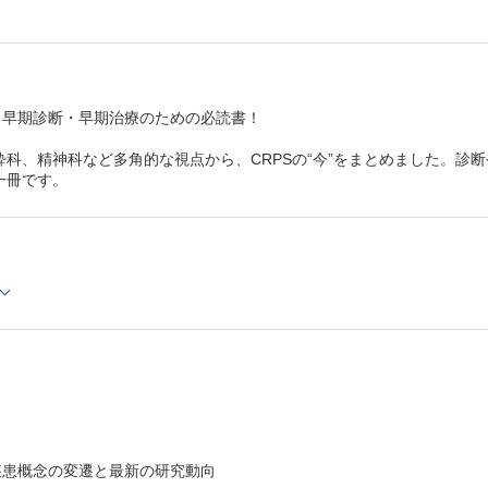
CRPSに対する手術治療―病態別治療と生体内再生治療―
Ⅳ 後遺障害
CRPSの後遺障害診断―留意点とアドバイス―
Ⅴ 関連・類似疾患
採血による末梢神経損傷とCRPS
ジストニアの診断と治療
する早期診断・早期治療のための必読書！
線維筋痛症（機能性疼痛・中枢機能障害性疼痛）の診断と
断書記載
酔科、精神科など多角的な視点から、CRPSの“今”をまとめました。診
一冊です。
：疾患概念の変遷と最新の研究動向