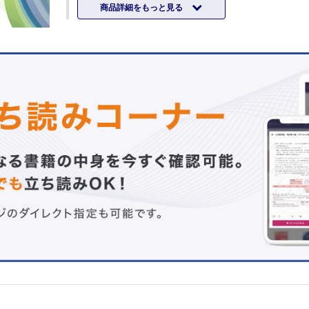
商品詳細をもっと見る
＜診断基準＞
CRPS診断の実際―判定指標と診療方針の概論―
＜画像；MRI＞
CRPSの画像診断―BMD計測およびMRSによる診断―
Ⅲ 治 療
＜早期診断治療＞
早期CRPSの考え方とその対策―超早期ステロイド療法の
めて―
＜精神科からのアプローチ＞
CRPS様症状を訴える患者への精神科的アプローチ―鑑別
めて―
＜薬物療法①＞
CRPSの薬物療法―病状，病期による薬物の選択―
＜薬物療法②＞
CRPSに対する漢方治療の実際
＜神経ブロックなど＞
CRPSのペインクリニックにおける治療―早期治療と慢性
―
＜温冷交代浴＞
温冷交代浴の理論と実際
＜リハビリテーション＞
CRPSに対するリハビリテーションの実際
＜手術療法①＞
CRPS typeⅡの手術療法
＜手術療法②＞