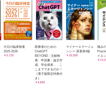
今日の臨床検査
医療者のための
マイナーエマージェ
痛みのS
2025-2026
ChatGPT
ンシー 原著第4版
Prac
￥5,720
￥16,500
BEYOND：文献検
イエ
￥13,2
索、申請書・論文作
成、学会発表… こ
こまでできるのか！
［電子版限定特典付
き］
￥4,840