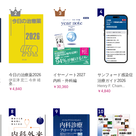
4
2
3
今日の治療薬2026
イヤーノート2027
サンフォード感染症
伊豆津 宏二 今井 靖
版
内科・外科編
治療ガイド2026
桑...
Henry F. Cham...
￥30,360
￥4,840
￥4,840
8
9
10