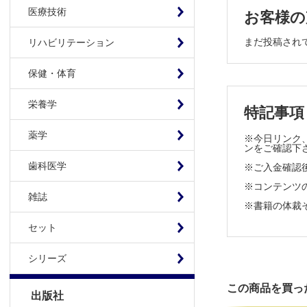
CRPS
医療技術
お客様の
＜温冷交代
温冷交代
まだ投稿され
リハビリテーション
＜リハビリ
CRPS
保健・体育
＜手術療法
CRPS t
栄養学
特記事項
＜手術療法
薬学
※今日リンク、
CRPS
ンをご確認下
歯科医学
※ご入金確認
Ⅳ 後遺障害
※コンテンツの使
CRPS
雑誌
※書籍の体裁
Ⅴ 関連・類
セット
採血によ
シリーズ
ジストニ
線維筋痛
この商品を買っ
出版社