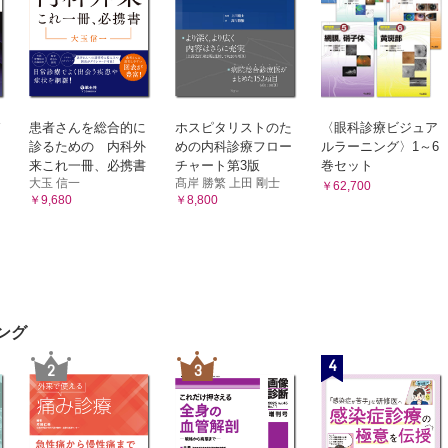
患者さんを総合的に
ホスピタリストのた
〈眼科診療ビジュア
診るための 内科外
めの内科診療フロー
ルラーニング〉1～6
来これ一冊、必携書
チャート第3版
巻セット
大玉 信一
髙岸 勝繁 上田 剛士
￥62,700
￥9,680
￥8,800
ング
4
2
3