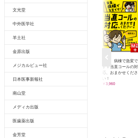
文光堂
中外医学社
羊土社
金原出版
先生、病棟で急変で
メジカルビュー社
す！当直コールの対
応、おまかせくださ
い！
日本医事新報社
￥3,960
南山堂
メディカ出版
医歯薬出版
金芳堂