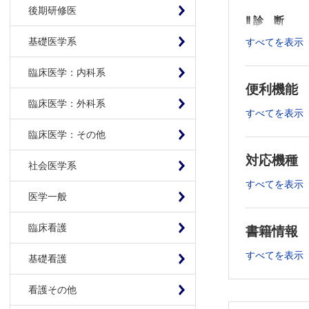
後期研修医
Ⅱ 診 断
基礎医学系
すべてを表示
＜診断基準
CRPS
臨床医学：内科系
＜画像；MR
便利機能
CRPSの
臨床医学：外科系
すべてを表示
Ⅲ 治 療
臨床医学：その他
＜早期診断
対応機種
社会医学系
早期CR
すべてを表示
＜精神科か
医学一般
CRPS
＜薬物療法
臨床看護
書籍情報
CRPS
すべてを表示
＜薬物療法
基礎看護
CRPSに
看護その他
＜神経ブロ