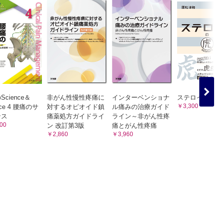
cience＆
非がん性慢性疼痛に
インターベンショナ
ステロイドの
￥3,300
tice 4 腰痛のサ
対するオピオイド鎮
ル痛みの治療ガイド
ンス
痛薬処方ガイドライ
ライン～非がん性疼
00
ン 改訂第3版
痛とがん性疼痛
￥2,860
￥3,960