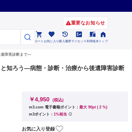
重要なお知らせ






カート
お気に入り
購入履歴
ライセンス
利用端末
トップ
後遺障害診断まで―
っと知ろう―病態・診断・治療から後遺障害診断
￥4,950
(税込)
m3.com 電子書籍ポイント：
最大 90pt (
2
%)
m3ポイント：
1%相当
お気に入り登録