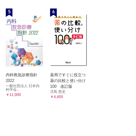
5
6
内科救急診療指針
薬局ですぐに役立つ
2022
薬の比較と使い分け
一般社団法人 日本内
100 改訂版
科学会...
児島 悠史
￥11,000
￥4,400