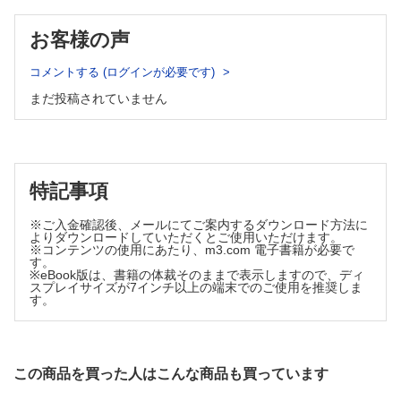
ぶどう膜／脈絡膜破裂 （石子智士）
硝子体混濁 （庄司拓平，森 圭介）
SQ 出血が組織障害を起こすメカニズムについて教えてください
眼底白斑 （原 千佳子）
お客様の声
（納富昭司，久冨智朗）
黄斑浮腫 （今井 章，村田敏規）
CQ shaken baby syndromeについて教えてください （牧野伸二）
網膜／網膜出血 （小島正嗣，緒方奈保子）
コメントする (ログインが必要です)
網膜周辺部変性・裂孔 （西村 彰）
網膜／網膜振盪症 （板倉宏高）
網膜・硝子体出血 （鈴間 潔）
まだ投稿されていません
網膜／外傷性網膜壊死 （板倉宏高）
うっ血乳頭，乳頭浮腫 （中馬秀樹）
網膜／外傷性網膜剥離 （國方彦志）
乳頭陥凹，視神経萎縮 （石橋真吾，田原昭彦）
網膜／外傷性黄斑円孔 （西村哲哉）
眼球突出 （水野かほり，井上洋一）
網膜／外傷性低眼圧黄斑症 （大黒 浩，渡部 恵）
CQ 日食網膜症について教えてください （大鹿哲郎）
眼球運動障害 （中馬秀樹）
網膜／レーザー光による障害 （北口善之，不二門 尚）
特記事項
眼振 （新明康弘）
CQ 眼底が見えないときの画像診断について教えてください （林
英之）
※ご入金確認後、メールにてご案内するダウンロード方法に
3 外傷で救急処置が必要な眼疾患
SQ 外傷性網膜病変のOCT所見について教えてください （丸子一
よりダウンロードしていただくとご使用いただけます。
朗）
※コンテンツの使用にあたり、m3.com 電子書籍が必要で
眼窩／眼窩骨折 （山田貴之）
す。
硝子体／眼内異物 （池田俊英）
※eBook版は、書籍の体裁そのままで表示しますので、ディ
眼窩／眼窩内異物 （古田 実）
硝子体／眼球鉄症 （飯島裕幸）
スプレイサイズが7インチ以上の端末でのご使用を推奨しま
視神経／外傷性視神経症，視神経管骨折 （柏井 聡）
眼瞼／眼瞼挫傷・裂傷・欠損 （渡辺彰英）
す。
SQ 外傷性視神経障害のERGについて教えてください （町田繁樹）
眼瞼／外傷性眼瞼下垂 （上笹貫太郎，嘉鳥信忠）
全身性／むちうち症 （江本博文，江本有子，清澤源弘）
眼瞼／眼瞼内異物 （鹿嶋友敬）
全身性／Purtscher網膜症 （小川葉子，小澤洋子）
眼瞼／涙小管断裂 （野田実香）
CQ Valsalva網膜症について教えてください （吉田茂生，高木健
この商品を買った人はこんな商品も買っています
一）
CQ 外傷後の眼瞼形成について，専門医に送る際の注意点を
4 イラストでわかる救急時の眼科特殊処置
教えてください （上笹貫太郎，嘉鳥信忠）