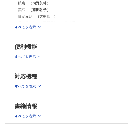
眼瞼／涙小管断裂 （野田実香）
眼痛 （内野英輔）
CQ 外傷後の眼瞼形成について，専門医に送る際の注意点を教えてく
流涙 （藤田敦子）
ださい （上笹貫太郎，嘉鳥信忠）
目が赤い （大熊真一）
結膜／結膜異物 （園田 靖）
結膜／結膜裂傷 （片上千加子）
目が腫れた （家里康弘，村田敏規）
すべてを表示
角膜／角膜異物 （笹元威宏，小池 昇）
視力低下 （坂本泰二）
角膜／角膜裂傷 （渡辺 仁）
視野欠損 （園田恭志）
角膜／薬物・熱傷による角膜傷害 （外園千恵）
複視 （上笹貫太郎）
角膜／電気・放射線障害 （森重直行）
便利機能
頭痛，悪心，嘔吐 （立松良之，酒井恵理子）
CQ LASIK後の角膜外傷について教えてください （戸田郁子）
SQ 角膜再生治療の現状を教えてください （相馬剛至，西田幸二）
すべてを表示
強膜／強膜破裂 （牛田宏昭）
2 症状・所見からみた疾患の鑑別と治療
水晶体／外傷性白内障 （西村栄一）
水晶体／水晶体脱臼 （加治優一，大鹿哲郎）
結膜浮腫 （佐々木香る）
対応機種
CQ 外傷性白内障術後の眼内レンズ挿入時期を教えてください
結膜下出血 （武田篤信）
（林 研）
眼脂 （重安千花，山田昌和）
すべてを表示
ぶどう膜／前房出血 （久冨智朗）
CQ 眼脂でも救急性のあるものはありますか? （松本光希）
ぶどう膜／外傷性虹彩炎 （澤田智子）
ぶどう 膜／虹彩離断，隅角離開 （久保田敏昭，中室隆子，横山勝
角膜炎，角膜潰瘍 （井上幸次）
彦）
眼圧上昇 （阿部早苗，吉冨健志）
書籍情報
ぶどう膜／外傷性散瞳 （筑田 眞）
前房蓄膿 （木村育子）
ぶどう膜／虹彩脱出 （筑田 眞）
すべてを表示
瞳孔異常 （木村直樹，三村 治）
CQ 外傷後の交感性眼炎は，どのようなことに気をつけたらよいです
白色瞳孔 （鈴木茂伸）
か？ （後藤 浩）
ぶどう膜／外傷性感染性眼内炎 （加藤亜紀，安川 力）
水晶体脱臼 （高橋 浩）