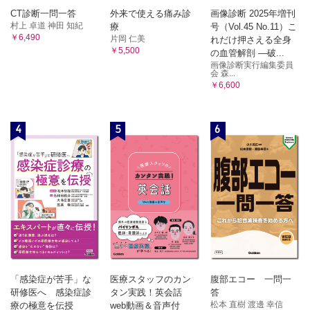
CT診断一問一答
外来で使える痛み診
画像診断 2025年増刊
村上 卓道 神田 知紀
療
号（Vol.45 No.11）こ
￥6,490
片岡 仁美
れだけ押さえる全身
￥5,500
の血管解剖 ―破...
画像診断実行編集委員
会 森...
￥6,600
4
5
6
「感染症が苦手」な
医療スタッフのカン
腹部エコー 一問一
研修医へ 感染症診
タン実践！英会話
答
松本 直樹 渡邊 幸信
療の極意を伝授
web動画＆音声付