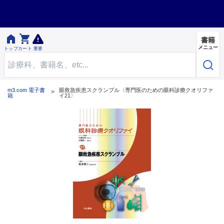


書籍
メニュー
トップ
カート
重要
m3.com 電子書
眼救急疾患スクランブル〈専門医のための眼科診療クオリファ
籍
イ21〉