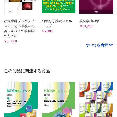
眼窩蜂巣炎 （松尾俊彦）
CQ 外傷後の交感性眼炎は，どのようなことに気をつけたら
視神経炎 （山上明子）
よいですか？ （後藤 浩）
CQ 視神経炎と間違えやすいぶどう膜炎を教えてください （中尾久
ぶどう膜／外傷性感染性眼内炎 （加藤亜紀，安川 力）
美子）
ぶどう膜／脈絡膜破裂 （石子智士）
新篇眼科プラクティ
細隙灯顕微鏡スキル
眼科学 第3版
SQ 出血が組織障害を起こすメカニズムについて教えてくだ
ス 8 ぶどう膜炎の心
アップ
￥84,700
文献
さい （納富昭司，久冨智朗）
得～すべての眼科医
索引
￥9,900
CQ shaken baby syndromeについて教えてください （牧野
のために
伸二）
￥11,000
すべてを表示
網膜／網膜出血 （小島正嗣，緒方奈保子）
網膜／網膜振盪症 （板倉宏高）
網膜／外傷性網膜壊死 （板倉宏高）
網膜／外傷性網膜剥離 （國方彦志）
網膜／外傷性黄斑円孔 （西村哲哉）
この商品に関連する商品
網膜／外傷性低眼圧黄斑症 （大黒 浩，渡部 恵）
CQ 日食網膜症について教えてください （大鹿哲郎）
網膜／レーザー光による障害 （北口善之，不二門 尚）
CQ 眼底が見えないときの画像診断について教えてくださ
い （林 英之）
SQ 外傷性網膜病変のOCT所見について教えてください
（丸子一朗）
硝子体／眼内異物 （池田俊英）