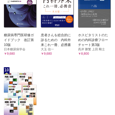
糖尿病専門医研修ガ
患者さんを総合的に
ホスピタリストのた
イドブック 改訂第
診るための 内科外
めの内科診療フロー
10版
来これ一冊、必携書
チャート第3版
日本糖尿病学会
大玉 信一
髙岸 勝繁 上田 剛士
￥9,680
￥9,680
￥8,800
10