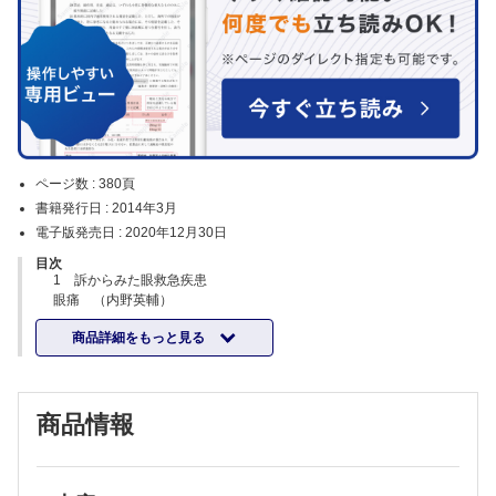
ページ数 :
380頁
書籍発行日 :
2014年3月
電子版発売日 :
2020年12月30日
目次
1 訴からみた眼救急疾患
眼痛 （内野英輔）
流涙 （藤田敦子）
商品詳細をもっと見る
目が赤い （大熊真一）
目が腫れた （家里康弘，村田敏規）
視力低下 （坂本泰二）
視野欠損 （園田恭志）
商品情報
複視 （上笹貫太郎）
頭痛，悪心，嘔吐 （立松良之，酒井恵理子）
2 症状・所見からみた疾患の鑑別と治療
結膜浮腫 （佐々木香る）