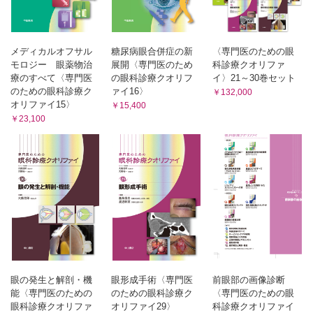
硝子体／眼球鉄症 （飯島裕幸）
視神経／外傷性視神経症，視神経管骨折 （柏井 聡）
SQ 外傷性視神経障害のERGについて教えてください （町
田繁樹）
メディカルオフサル
糖尿病眼合併症の新
〈専門医のための眼
全身性／むちうち症 （江本博文，江本有子，清澤源弘）
モロジー 眼薬物治
展開〈専門医のため
科診療クオリファ
療のすべて〈専門医
の眼科診療クオリフ
イ〉21～30巻セット
全身性／Purtscher網膜症 （小川葉子，小澤洋子）
のための眼科診療ク
ァイ16〉
￥132,000
CQ Valsalva網膜症について教えてください （吉田茂生，
オリファイ15〉
￥15,400
高木健一）
￥23,100
4 イラストでわかる救急時の眼科特殊処置
眼瞼裂傷への処置 （鹿嶋友敬）
前房内異物への処置 （宮崎勝徳）
二重穿孔への処置カ （河合憲司）
角膜裂傷への処置 （忍田太紀）
硝子体・網膜異物への処置 （小泉 閑）
駆逐性出血への処置 （櫻井真彦）
5 外傷以外で救急処置が必要な眼疾患
眼の発生と解剖・機
眼形成手術〈専門医
前眼部の画像診断
感染性角膜炎 （宇野敏彦）
能〈専門医のための
のための眼科診療ク
〈専門医のための眼
コンタクトレンズによる障害 （守田裕希子，森重直行，植田
眼科診療クオリファ
オリファイ29〉
科診療クオリファイ