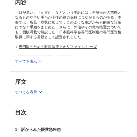
結膜下出血 （武田篤信）
内容
眼脂 （重安千花，山田昌和）
CQ 眼脂でも救急性のあるものはありますか? （松本光希）
「目が赤い」「かすむ」などという主訴には，全身疾患の前徴と
角膜炎，角膜潰瘍 （井上幸次）
なるものや早い手当が予後の視力保持につながるものがある．本
書では，所見・症状に加えて，このような主訴からも的確な診断
眼圧上昇 （阿部早苗，吉冨健志）
につなぐ手順をまとめた．さらに，外傷やその救急措置について
前房蓄膿 （木村育子）
も，図版満載で解説した．日本眼科学会専門医制度の専門医資格
瞳孔異常 （木村直樹，三村 治）
取得に関する書籍として認定されました.
白色瞳孔 （鈴木茂伸）
水晶体脱臼 （高橋 浩）
＞
専門医のための眼科診療クオリファイ シリーズ
硝子体混濁 （庄司拓平，森 圭介）
眼底白斑 （原 千佳子）
※本製品はPCでの閲覧も可能です。
黄斑浮腫 （今井 章，村田敏規）
製品のご購入後、「購入済ライセンス一覧」より、オンライン環
すべてを表示
境で閲覧可能なPDF版をご覧いただけます。詳細は
こちら
でご確
網膜周辺部変性・裂孔 （西村 彰）
認ください。
網膜・硝子体出血 （鈴間 潔）
推奨ブラウザ： Firefox 最新版 / Google Chrome 最新版 / Safari
うっ血乳頭，乳頭浮腫 （中馬秀樹）
序文
最新版
乳頭陥凹，視神経萎縮 （石橋真吾，田原昭彦）
眼球突出 （水野かほり，井上洋一）
すべてを表示
眼球運動障害 （中馬秀樹）
眼振 （新明康弘）
3 外傷で救急処置が必要な眼疾患
眼窩／眼窩骨折 （山田貴之）
目次
眼窩／眼窩内異物 （古田 実）
眼瞼／眼瞼挫傷・裂傷・欠損 （渡辺彰英）
眼瞼／外傷性眼瞼下垂 （上笹貫太郎，嘉鳥信忠）
1 訴からみた眼救急疾患
眼瞼／眼瞼内異物 （鹿嶋友敬）