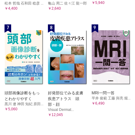
￥5,940
松本 哲哉 石和田 稔彦 ...
亀山 周二 佐々江 龍一郎
￥4,400
￥2,640
7
8
9
頭部画像診断をもっ
好発部位でみる皮膚
MRI一問一答
平井 俊範 工藤 與亮 堀...
とわかりやすく
疾患アトラス 頭
￥6,490
黒川 遼 神田 知紀 原田...
部・顔
￥5,060
Visual Dermat...
￥12,045