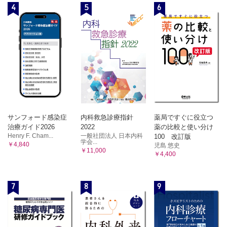
（中尾久美子）
4
5
6
文献
索引
サンフォード感染症
内科救急診療指針
薬局ですぐに役立つ
治療ガイド2026
2022
薬の比較と使い分け
Henry F. Cham...
一般社団法人 日本内科
100 改訂版
学会...
￥4,840
児島 悠史
￥11,000
￥4,400
7
8
9