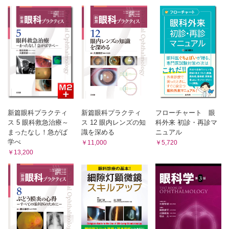
眼瞼裂傷への処置 （鹿嶋友敬）
結膜／結膜異物 （園田 靖）
前房内異物への処置 （宮崎勝徳）
結膜／結膜裂傷 （片上千加子）
二重穿孔への処置カ （河合憲司）
角膜／角膜異物 （笹元威宏，小池 昇）
角膜裂傷への処置 （忍田太紀）
角膜／角膜裂傷 （渡辺 仁）
硝子体・網膜異物への処置 （小泉 閑）
駆逐性出血への処置 （櫻井真彦）
角膜／薬物・熱傷による角膜傷害 （外園千恵）
5 外傷以外で救急処置が必要な眼疾患
角膜／電気・放射線障害 （森重直行）
感染性角膜炎 （宇野敏彦）
CQ LASIK後の角膜外傷について教えてください （戸田郁
コンタクトレンズによる障害 （守田裕希子，森重直行，植田喜一）
子）
再発性角膜びらん （内野英輔）
SQ 角膜再生治療の現状を教えてください （相馬剛至，西
急性前部ぶどう膜炎 （北市伸義）
田幸二）
CQ Behcet病の発作時の診断治療を教えてください （南場研一）
新篇眼科プラクティ
新篇眼科プラクティ
フローチャート 眼
流行性角結膜炎 （内尾英一）
強膜／強膜破裂 （牛田宏昭）
ス 5 眼科救急治療～
ス 12 眼内レンズの知
科外来 初診・再診マ
SQ 急性結膜炎の簡便な診断法について教えてください （内尾英
水晶体／外傷性白内障 （西村栄一）
まったなし！急がば
識を深める
ニュアル
一）
水晶体／水晶体脱臼 （加治優一，大鹿哲郎）
学べ
￥11,000
￥5,720
細菌性眼内炎 （喜多美穂里）
CQ 外傷性白内障術後の眼内レンズ挿入時期を教えてくださ
CQ 真菌性眼内炎の特徴を教えてください （喜多美穂里）
￥13,200
い （林 研）
急性緑内障発作 （有村尚悟，稲谷 大）
ぶどう膜／前房出血 （久冨智朗）
CQ 血管新生緑内障の治療を教えてください （髙村佳弘，稲谷
大）
ぶどう膜／外傷性虹彩炎 （澤田智子）
網膜中心動脈閉塞症 （石龍鉄樹）
ぶどう 膜／虹彩離断，隅角離開 （久保田敏昭，中室隆子，
CQ 網膜中心静脈閉塞症で緊急治療が必要なものはありますか?
横山勝彦）
（近藤峰生）
ぶどう膜／外傷性散瞳 （筑田 眞）
網膜下出血 （納富昭司，久冨智朗）
ぶどう膜／虹彩脱出 （筑田 眞）
裂孔原性網膜剥離 （井上 真）