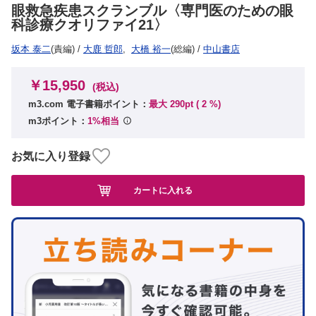
眼救急疾患スクランブル〈専門医のための眼
科診療クオリファイ21〉
坂本 泰二
(責編)
/
大鹿 哲郎
,
大橋 裕一
(総編)
/
中山書店
￥15,950
(税込)
m3.com 電子書籍ポイント：
最大 290pt (
2
%)
m3ポイント：
1%相当
お気に入り登録
カートに入れる