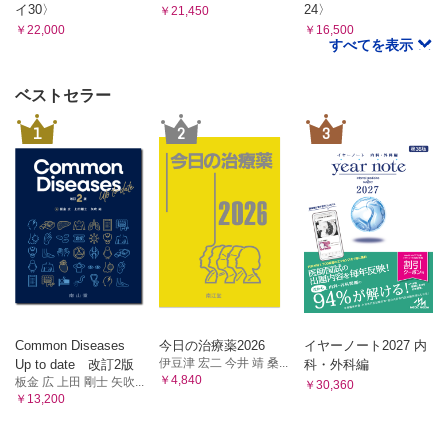
喜一）
イ30〉
24〉
￥21,450
再発性角膜びらん （内野英輔）
￥22,000
￥16,500
すべてを表示
急性前部ぶどう膜炎 （北市伸義）
CQ Behcet病の発作時の診断治療を教えてください （南場
研一）
ベストセラー
流行性角結膜炎 （内尾英一）
1
2
3
SQ 急性結膜炎の簡便な診断法について教えてください
（内尾英一）
細菌性眼内炎 （喜多美穂里）
CQ 真菌性眼内炎の特徴を教えてください （喜多美穂里）
急性緑内障発作 （有村尚悟，稲谷 大）
CQ 血管新生緑内障の治療を教えてください （髙村佳弘，
稲谷 大）
網膜中心動脈閉塞症 （石龍鉄樹）
CQ 網膜中心静脈閉塞症で緊急治療が必要なものはあります
か? （近藤峰生）
網膜下出血 （納富昭司，久冨智朗）
Common Diseases
今日の治療薬2026
イヤーノート2027 内
伊豆津 宏二 今井 靖 桑...
Up to date 改訂2版
科・外科編
裂孔原性網膜剥離 （井上 真）
￥4,840
板金 広 上田 剛士 矢吹...
￥30,360
眼窩蜂巣炎 （松尾俊彦）
￥13,200
視神経炎 （山上明子）
CQ 視神経炎と間違えやすいぶどう膜炎を教えてください