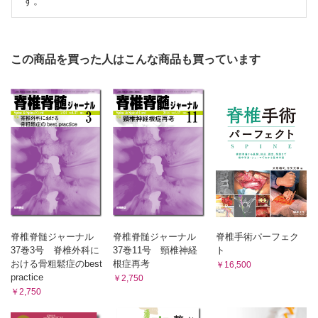
す。
この商品を買った人はこんな商品も買っています
脊椎脊髄ジャーナル
脊椎脊髄ジャーナル
脊椎手術パーフェク
37巻3号 脊椎外科に
37巻11号 頸椎神経
ト
おける骨粗鬆症のbest
根症再考
￥16,500
practice
￥2,750
￥2,750