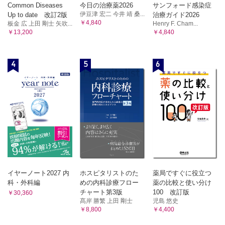
Common Diseases
今日の治療薬2026
サンフォード感染症
伊豆津 宏二 今井 靖 桑...
Up to date 改訂2版
治療ガイド2026
￥4,840
板金 広 上田 剛士 矢吹...
Henry F. Cham...
￥13,200
￥4,840
4
5
6
イヤーノート2027 内
ホスピタリストのた
薬局ですぐに役立つ
科・外科編
めの内科診療フロー
薬の比較と使い分け
チャート第3版
100 改訂版
￥30,360
髙岸 勝繁 上田 剛士
児島 悠史
￥8,800
￥4,400