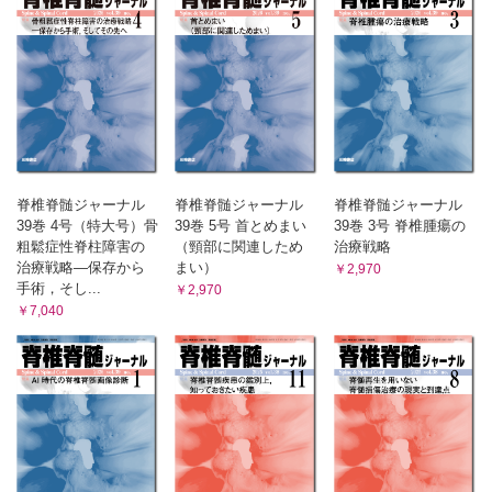
脊椎脊髄ジャーナル
脊椎脊髄ジャーナル
脊椎脊髄ジャーナル
39巻 4号（特大号）骨
39巻 5号 首とめまい
39巻 3号 脊椎腫瘍の
粗鬆症性脊柱障害の
（頸部に関連しため
治療戦略
治療戦略―保存から
まい）
￥2,970
手術，そし...
￥2,970
￥7,040