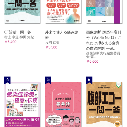
CT診断一問一答
外来で使える痛み診
画像診断 2025年増刊
村上 卓道 神田 知紀
療
号（Vol.45 No.11）こ
￥6,490
片岡 仁美
れだけ押さえる全身
￥5,500
の血管解剖 ―破...
画像診断実行編集委員
会 森...
￥6,600
4
5
6