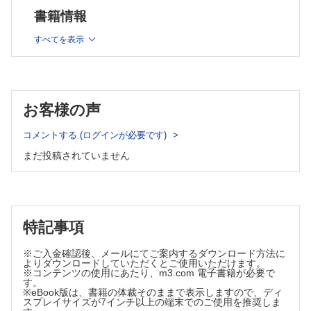
リアリティ（XR）(8/29配信予定)
書籍情報
・脊椎脊髄ジャーナル36巻7号 首下がり症候群の病態と治療
(9/5配信予定)
すべてを表示
・脊椎脊髄ジャーナル36巻8号 STOP！ 脊椎脊髄外科における
放射線被曝(10/6配信予定)
・脊椎脊髄ジャーナル36巻9号 Parkinson病と脊椎(10/16配信
予定)
・脊椎脊髄ジャーナル36巻10号 わかればみえる！脊椎手術術
お客様の声
野へのアプローチ(10/31配信予定)
・脊椎脊髄ジャーナル36巻11号 脊椎脊髄疾患のインターベン
ショナルラジオロジー(11/15配信予定)
コメントする (ログインが必要です)
・脊椎脊髄ジャーナル36巻12号 目で見て学ぶ脊髄・末梢神経
まだ投稿されていません
疾患の診察法（動画付き）(11/24配信予定)
※各号の配信予定は変更になる場合がございます。
※本製品はPCでの閲覧も可能です。
製品のご購入後、「購入済ライセンス一覧」より、オンライン環
境で閲覧可能なPDF版をご覧いただけます。詳細は
こちら
でご確
特記事項
認ください。
推奨ブラウザ： Firefox 最新版 / Google Chrome 最新版 / Safari
※ご入金確認後、メールにてご案内するダウンロード方法に
最新版
よりダウンロードしていただくとご使用いただけます。
※コンテンツの使用にあたり、m3.com 電子書籍が必要で
す。
※eBook版は、書籍の体裁そのままで表示しますので、ディ
スプレイサイズが7インチ以上の端末でのご使用を推奨しま