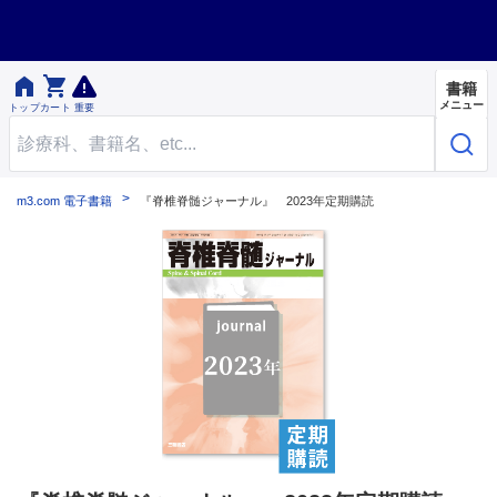


書籍
メニュー
トップ
カート
重要
m3.com 電子書籍
『脊椎脊髄ジャーナル』 2023年定期購読