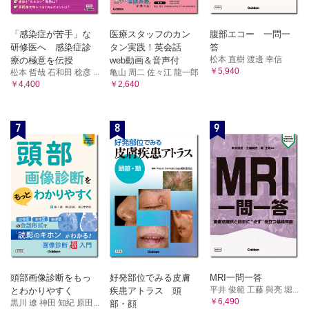
「感染症が苦手」な
医療スタッフのカン
腹部エコー 一問一
研修医へ 感染症診
タン実践！英会話
答
松本 直樹 渡邊 幸信
療の極意を伝授
web動画＆音声付
￥5,940
松本 哲哉 石和田 稔彦 ...
亀山 周二 佐々江 龍一郎
￥4,400
￥2,640
7
8
9
頭部画像診断をもっ
好発部位でみる皮膚
MRI一問一答
平井 俊範 工藤 與亮 堀...
とわかりやすく
疾患アトラス 頭
￥6,490
黒川 遼 神田 知紀 原田...
部・顔