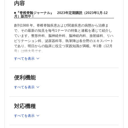
内容
■『脊椎脊髄ジャーナル』 2023年定期購読（2023年1月-12
月）販売中！
創刊1988 年。脊椎脊髄疾患および関連疾患の病態から治療ま
で、その最新の知見を毎号1テーマの特集と連載を通じて紹介し
ています。整形外科、脳神経外科、脳神経内科、放射線科、リハ
ビリテーション科、泌尿器科等、執筆陣は各分野のエキスパート
であり、明日からの臨床に役立つ実践知識が満載。年1冊（12月
号）は特大号です。
すべてを表示
▼配信予定▼
・脊椎脊髄ジャーナル36巻1号 椎間板の基礎と臨床(4/21配信予
定)
便利機能
・脊椎脊髄ジャーナル36巻2号 術中脊髄機能モニタリングのUP
TO DATE(5/2配信予定)
すべてを表示
・脊椎脊髄ジャーナル36巻3号 脊髄障害とニューロモデュレー
ションNOW(6/2配信予定)
・脊椎脊髄ジャーナル36巻4号 脊椎脊髄手術における内視鏡・
対応機種
外視鏡・顕微鏡の利点・欠点(6/21配信予定)
・脊椎脊髄ジャーナル36巻5号 脊髄および末梢神経鞘腫瘍のす
すべてを表示
べて(7/5配信予定)
・脊椎脊髄ジャーナル36巻6号 脊椎脊髄のエクステンデッド・