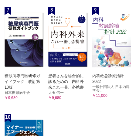
7
8
9
糖尿病専門医研修ガ
患者さんを総合的に
内科救急診療指針
イドブック 改訂第
診るための 内科外
2022
一般社団法人 日本内科
10版
来これ一冊、必携書
学会...
日本糖尿病学会
大玉 信一
￥11,000
￥9,680
￥9,680
10