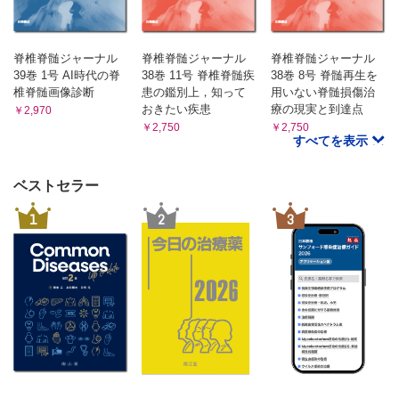
脊椎脊髄ジャーナル
脊椎脊髄ジャーナル
脊椎脊髄ジャーナル
39巻 1号 AI時代の脊
38巻 11号 脊椎脊髄疾
38巻 8号 脊髄再生を
椎脊髄画像診断
患の鑑別上，知って
用いない脊髄損傷治
おきたい疾患
療の現実と到達点
￥2,970
￥2,750
￥2,750
すべてを表示
ベストセラー
1
2
3